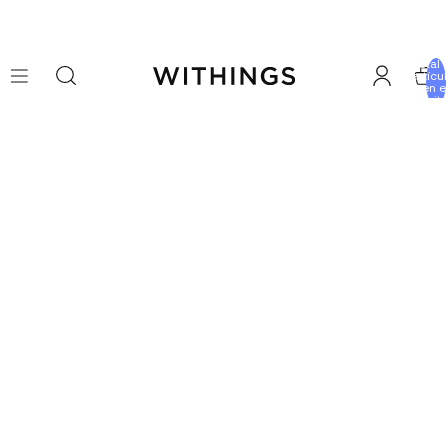
Total 
artícu
en e
carrito