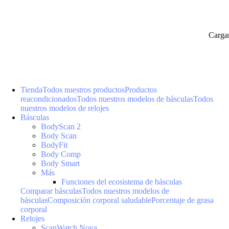
Carga
Tienda
Todos nuestros productos
Productos
reacondicionados
Todos nuestros modelos de básculas
Todos
nuestros modelos de relojes
Básculas
BodyScan 2
Body Scan
BodyFit
Body Comp
Body Smart
Más
Funciones del ecosistema de básculas
Comparar básculas
Todos nuestros modelos de
básculas
Composición corporal saludable
Porcentaje de grasa
corporal
Relojes
ScanWatch Nova