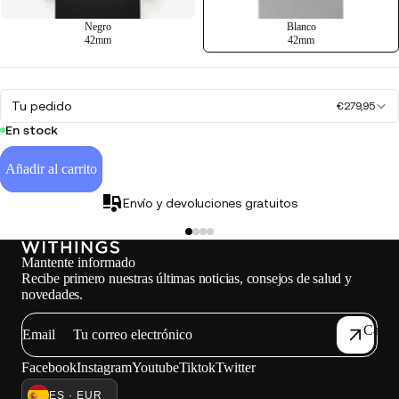
Negro
Blanco
42mm
42mm
Tu pedido
€279,95
En stock
Añadir al carrito
Envío y devoluciones gratuitos
Mantente informado
Recibe primero nuestras últimas noticias, consejos de salud y
novedades.
Carga
Email
Facebook
Instagram
Youtube
Tiktok
Twitter
ES · EUR