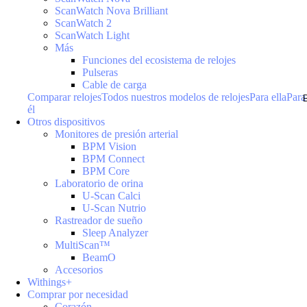
ScanWatch Nova Brilliant
ScanWatch 2
ScanWatch Light
Más
Funciones del ecosistema de relojes
Pulseras
Cable de carga
Comparar relojes
Todos nuestros modelos de relojes
Para ella
Para
él
Otros dispositivos
Monitores de presión arterial
BPM Vision
BPM Connect
BPM Core
Laboratorio de orina
U-Scan Calci
U-Scan Nutrio
Rastreador de sueño
Sleep Analyzer
MultiScan™
BeamO
Accesorios
Withings+
Comprar por necesidad
Corazón