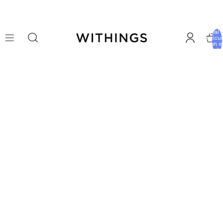
Total 
artícu
en e
carrito