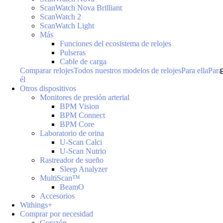
ScanWatch Nova Brilliant
ScanWatch 2
ScanWatch Light
Más
Funciones del ecosistema de relojes
Pulseras
Cable de carga
Comparar relojes
Todos nuestros modelos de relojes
Para ella
Para
él
Otros dispositivos
Monitores de presión arterial
BPM Vision
BPM Connect
BPM Core
Laboratorio de orina
U-Scan Calci
U-Scan Nutrio
Rastreador de sueño
Sleep Analyzer
MultiScan™
BeamO
Accesorios
Withings+
Comprar por necesidad
Corazón