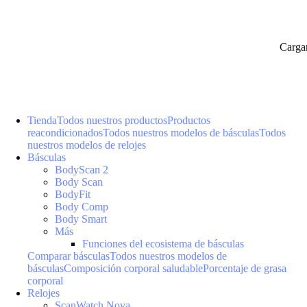
Carga
Tienda
Todos nuestros productos
Productos
reacondicionados
Todos nuestros modelos de básculas
Todos
nuestros modelos de relojes
Básculas
BodyScan 2
Body Scan
BodyFit
Body Comp
Body Smart
Más
Funciones del ecosistema de básculas
Comparar básculas
Todos nuestros modelos de
básculas
Composición corporal saludable
Porcentaje de grasa
corporal
Relojes
ScanWatch Nova