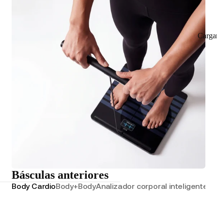
Carga
Básculas anteriores
Body Cardio
Body+
Body
Analizador corporal inteligente
Bá