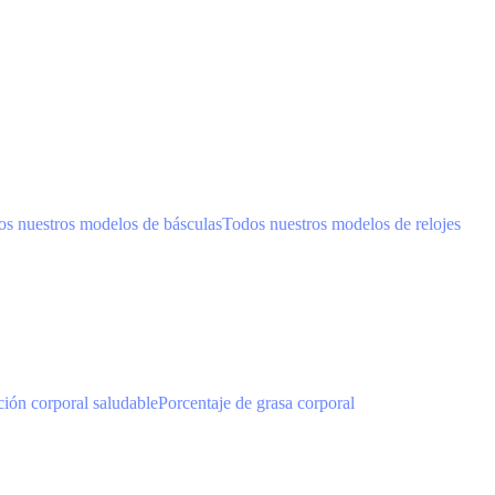
s nuestros modelos de básculas
Todos nuestros modelos de relojes
ión corporal saludable
Porcentaje de grasa corporal