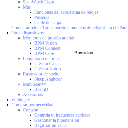
ScanWatch Light
Más
Funciones del ecosistema de relojes
Pulseras
Cable de carga
Comparar relojes
Todos nuestros modelos de relojes
Para ella
Para
Otros dispositivos
Monitores de presión arterial
BPM Vision
BPM Connect
Básculas
BPM Core
Laboratorio de orina
U-Scan Calci
U-Scan Nutrio
Rastreador de sueño
Sleep Analyzer
MultiScan™
BeamO
Accesorios
Withings+
Comprar por necesidad
Corazón
Controla tu frecuencia cardíaca
Gestionar la hipertensión
Registrar un ECG