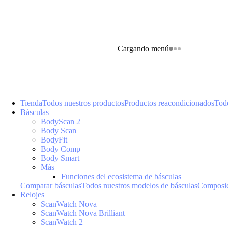
Cargando menú
Tienda
Todos nuestros productos
Productos reacondicionados
Todo
Básculas
BodyScan 2
Body Scan
BodyFit
Body Comp
Body Smart
Más
Funciones del ecosistema de básculas
Comparar básculas
Todos nuestros modelos de básculas
Composic
Relojes
ScanWatch Nova
ScanWatch Nova Brilliant
ScanWatch 2