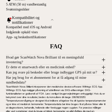
5 ATM (50 m) vandbestandig
Svømningssikker
Kompatibilitet og
notifikationer
Kompatibel med iOS og Android
Indgående opkald vises
App- og beskednotifikationer
FAQ
Hvad gør ScanWatch Nova Brilliant til en meningsfuld
investering?
Er dette et smartwatch eller en medicinsk enhed?
Kan jeg svare på beskeder eller bruge indbygget GPS på mit ur?
Har jeg brug for et abonnement for at få adgang til mine
sundhedsdata?
¹ScanWatch Nova Brilliant inkorporerer den medicinske devicesoftware Withings ECG App.
Withings ECG App muliggør påvisning af atrieflimren via EKG-aflæsninger. EKG-
funktionaliteten er godkendt af FDA. Læs venligst brugervejledningen omhyggeligt. Hvis du er
bekymret over dine resultater, bedes du konsultere din læge. (08/08/2025)
²Temperaturovervågning er designet til at indikere afvigelser fra dit typiske temperaturmønster
og er ikke et medicinsk termometer. Temperaturdata bør ikke bruges til at påvise feber eller til
at diagnosticere, behandle, helbrede eller forebygge nogen sygdom. For præcise målinger
eller ved symptomer skal du bruge et klinisk termometer og altid rådføre dig med en