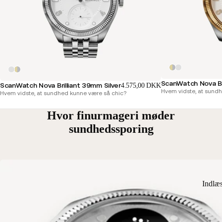
ScanWatch Nova Br
ScanWatch Nova Brilliant 39mm Silver
4.575,00 DKK
Hvem vidste, at sund
Hvem vidste, at sundhed kunne være så chic?
Hvor finurmageri møder
sundhedssporing
Indlæ