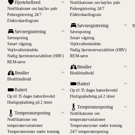
Hjertehelbred
Notifikationer om høj/lav puls
Notifikationer om høj/lav puls
Pulsregistrering 24/7
Pulsregistrering 24/7
Elektrokardiogram
Elektrokardiogram
Søvnregistrering
S
Søvnregistrering
Søvnsporing
Søvnsporing
Smart vågning
Smart vågning
Vejrkvalitetsindeks
Vejrkvalitetsindeks
Natlig hjerteratevariabilitet (HRV)
Natlig hjerteratevariabilitet (HRV)
REM-søvn
REM-søvn
Iltmåler
Iltmåler
Blodiltindhold
Blodiltindhold
Batteri
Batteri
Op til 35 dages batterilevetid
Op til 35 dages batterilevetid
Hurtigopladning på 2 timer
Hurtigopladning på 2 timer
Temperatursporing
Temperatursporing
Notifikationer om
Notifikationer om
temperaturvariationer
temperaturvariationer
Temperaturzoner under træning
Temperaturzoner under træning
24/7 temperatursporing