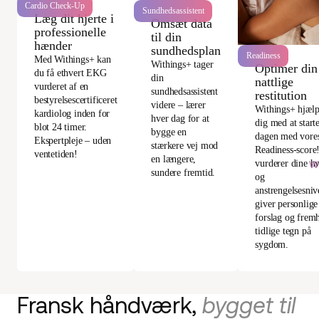
Cardio Check-Up
Sundhedsassistent
Læg dit hjerte i
Omsæt data
professionelle
til din
hænder
sundhedsplan
Readiness
Med Withings+ kan
Withings+ tager
Optimer din
du få ethvert EKG
din
nattlige
vurderet af en
sundhedsassistent
restitution
bestyrelsescertificeret
videre – lærer
Withings+ hjælp
kardiolog inden for
hver dag for at
dig med at start
blot 24 timer.
bygge en
dagen med vore
Ekspertpleje – uden
stærkere vej mod
Readiness-score
ventetiden!
en længere,
vurderer dine hv
W
sundere fremtid.
og
anstrengelsesniv
giver personlige
forslag og frem
tidlige tegn på
sygdom.
Fransk håndværk,
bygget til