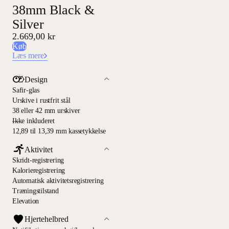
38mm Black &
Silver
2.669,00 kr
Køb
Læs mere
Design
Safir-glas
Urskive i rustfrit stål
38 eller 42 mm urskiver
—
Ikke inkluderet
12,89 til 13,39 mm kassetykkelse
Aktivitet
Skridt-registrering
Kalorieregistrering
Automatisk aktivitetsregistrering
Træningstilstand
Elevation
Hjertehelbred