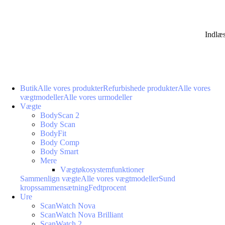
Indlæ
Butik
Alle vores produkter
Refurbishede produkter
Alle vores
vægtmodeller
Alle vores urmodeller
Vægte
BodyScan 2
Body Scan
BodyFit
Body Comp
Body Smart
Mere
Vægtøkosystemfunktioner
Sammenlign vægte
Alle vores vægtmodeller
Sund
kropssammensætning
Fedtprocent
Ure
ScanWatch Nova
ScanWatch Nova Brilliant
ScanWatch 2