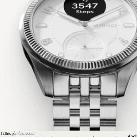
Tidløs på håndleddet
Andr