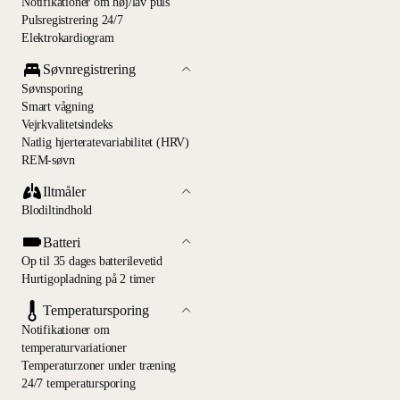
Notifikationer om høj/lav puls
Pulsregistrering 24/7
Elektrokardiogram
Søvnregistrering
Søvnsporing
Smart vågning
Vejrkvalitetsindeks
Natlig hjerteratevariabilitet (HRV)
REM-søvn
Iltmåler
Blodiltindhold
Batteri
Op til 35 dages batterilevetid
Hurtigopladning på 2 timer
Temperatursporing
Notifikationer om
temperaturvariationer
Temperaturzoner under træning
24/7 temperatursporing