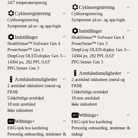
24/7 temperatursporing
Cyklusregistrering
Cyklusregistrering
Cyklusregistrering
Cyklusregistrering
Symptomer på ur- og app-login
Symptomer på ur- og app-login
Indstillinger
Indstillinger
HealthSense™ Software Gen 4
HealthSense™ Software Gen 4
PowerSense™ Gen 3
PowerSense™ Gen 3
DeepGray OLED-display Gen 3—
DeepGray OLED-display Gen 3—
14504 px, 282 PPI, 0,63"
14504 px, 282 PPI, 0,63"
PPG Sensor Gen 3
PPG Sensor Gen 3
Armbåndsmuligheder
Armbåndsmuligheder
2 armbånd inkluderet (metal og
2 armbånd inkluderet (metal og
FKM)
FKM)
Udskiftelige armbånd
Udskiftelige armbånd
18 mm armbånd
18 mm armbånd
—
Ikke inkluderet
—
Ikke inkluderet
Withings+
Withings+
EKG-tjek hos kardiolog
EKG-tjek hos kardiolog
Personlig onboarding, tendenser &
Personlig onboarding, tendenser &
indsigt