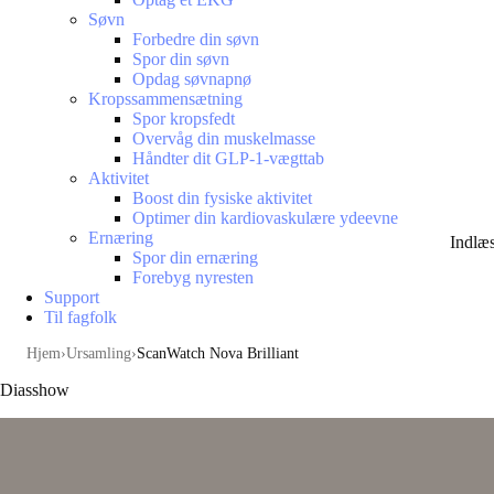
Søvn
Forbedre din søvn
Spor din søvn
Opdag søvnapnø
Kropssammensætning
Spor kropsfedt
Overvåg din muskelmasse
Håndter dit GLP-1-vægttab
Aktivitet
Boost din fysiske aktivitet
Optimer din kardiovaskulære ydeevne
Ernæring
Indlæ
Spor din ernæring
Forebyg nyresten
Support
Til fagfolk
Hjem
Ursamling
ScanWatch Nova Brilliant
Diasshow