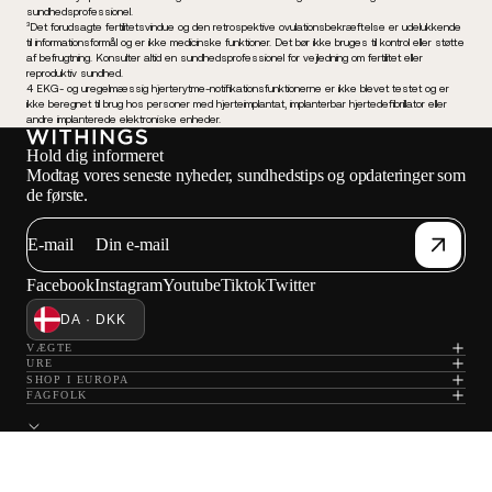
sundhedsprofessionel.
³Det forudsagte fertilitetsvindue og den retrospektive ovulationsbekræftelse er udelukkende
til informationsformål og er ikke medicinske funktioner. Det bør ikke bruges til kontrol eller støtte
af befrugtning. Konsulter altid en sundhedsprofessionel for vejledning om fertilitet eller
reproduktiv sundhed.
4 EKG- og uregelmæssig hjerterytme-notifikationsfunktionerne er ikke blevet testet og er
ikke beregnet til brug hos personer med hjerteimplantat, implanterbar hjertedefibrillator eller
andre implanterede elektroniske enheder.
Hold dig informeret
Modtag vores seneste nyheder, sundhedstips og opdateringer som
de første.
E-mail
Facebook
Instagram
Youtube
Tiktok
Twitter
DA · DKK
VÆGTE
URE
SHOP I EUROPA
FAGFOLK
© 2026 Withings — Alle rettigheder forbeholdes.
Fortrolighedspolitik
Salgsbetingelser
Servicevilkår
Juridisk meddelelse
Kontakt