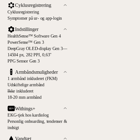
Cyklusregistrering
Cyklusregistrering
Symptomer på ur- og app-login
Indstillinger
HealthSense™ Software Gen 4
PowerSense™ Gen 3
DeepGray OLED-display Gen 3—
14504 px, 282 PPI, 0,63"
PPG Sensor Gen 3
Armbåndsmuligheder
1 armbånd inkluderet (FKM)
Udskiftelige armbånd
—
Ikke inkluderet
18-20 mm armbånd
Withings+
EKG-tjek hos kardiolog
Personlig onboarding, tendenser &
indsigt
Vandtæt