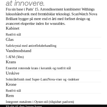
at innovere.
Fra sin base i Paris' 15. Arrondissement kombinerer Withings
luksushåndværk med fremtidsklar teknologi. ScanWatch Nova
Brilliant bygger på mere end et årti med forfinet design og
avanceret ekspertise inden for wearables.
Kabinet
Rustfrit stål
Glas
Safirkrystal med antirefleksbehandling
Vandmodstand
5 ATM (50m)
Krans
Ensrettet roterende krans i keramik og rustfrit stål
Urskive
Solstrålefinish med Super-LumiNova-viser og -indekser
Krone
Rustfrit stål
Rem
Integreret metalrem i Oyster-stil (tilspidset pasform)
Skabt til den lange bane