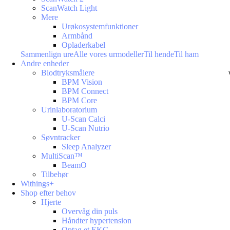
ScanWatch Light
Mere
Urøkosystemfunktioner
Armbånd
Opladerkabel
Sammenlign ure
Alle vores urmodeller
Til hende
Til ham
Andre enheder
Blodtryksmålere
BPM Vision
BPM Connect
BPM Core
Urinlaboratorium
U-Scan Calci
U-Scan Nutrio
Søvntracker
Sleep Analyzer
MultiScan™
BeamO
Tilbehør
Withings+
Shop efter behov
Hjerte
Overvåg din puls
Håndter hypertension
Optag et EKG