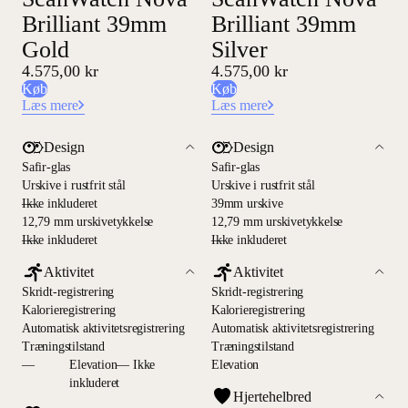
Brilliant 39mm
Brilliant 39mm
Gold
Silver
4.575,00 kr
4.575,00 kr
Køb
Køb
Læs mere
Læs mere
Design
Design
Safir-glas
Safir-glas
Urskive i rustfrit stål
Urskive i rustfrit stål
—
Ikke inkluderet
39mm urskive
12,79 mm urskivetykkelse
12,79 mm urskivetykkelse
—
Ikke inkluderet
—
Ikke inkluderet
Aktivitet
Aktivitet
Skridt-registrering
Skridt-registrering
Kalorieregistrering
Kalorieregistrering
Automatisk aktivitetsregistrering
Automatisk aktivitetsregistrering
Træningstilstand
Træningstilstand
—
Elevation— Ikke
Elevation
inkluderet
Hjertehelbred