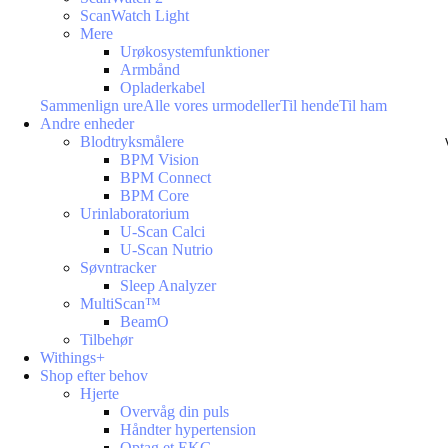
ScanWatch Light
Mere
Urøkosystemfunktioner
Armbånd
Opladerkabel
Sammenlign ure
Alle vores urmodeller
Til hende
Til ham
Andre enheder
Blodtryksmålere
BPM Vision
BPM Connect
BPM Core
Urinlaboratorium
U-Scan Calci
U-Scan Nutrio
Søvntracker
Sleep Analyzer
MultiScan™
BeamO
Tilbehør
Withings+
Shop efter behov
Hjerte
Overvåg din puls
Håndter hypertension
Optag et EKG