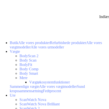
Indlæ
Butik
Alle vores produkter
Refurbishede produkter
Alle vores
vægtmodeller
Alle vores urmodeller
Vægte
BodyScan 2
Body Scan
BodyFit
Body Comp
Body Smart
Mere
Vægtøkosystemfunktioner
Sammenlign vægte
Alle vores vægtmodeller
Sund
kropssammensætning
Fedtprocent
Ure
ScanWatch Nova
ScanWatch Nova Brilliant
ScanWatch 2