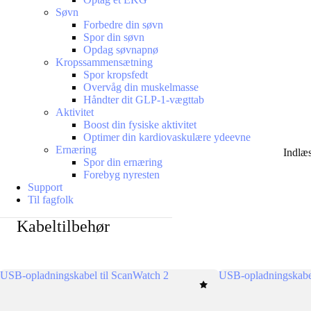
Søvn
Forbedre din søvn
Spor din søvn
Opdag søvnapnø
Kropssammensætning
Spor kropsfedt
Overvåg din muskelmasse
Håndter dit GLP-1-vægttab
Aktivitet
Boost din fysiske aktivitet
Optimer din kardiovaskulære ydeevne
Ernæring
Indlæ
Spor din ernæring
Forebyg nyresten
Support
Til fagfolk
Kabeltilbehør
USB-opladningskabel til ScanWatch 2
USB-opladningskabe