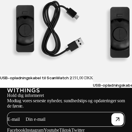
USB-opladningskabel til ScanWatch 2
191,00 DKK
USB-opladningskabe
Hold dig informeret
Modtag vores seneste nyheder, sundhedstips og opdateringer som
de første.
E-mail
Facebook
Instagram
Youtube
Tiktok
Twitter