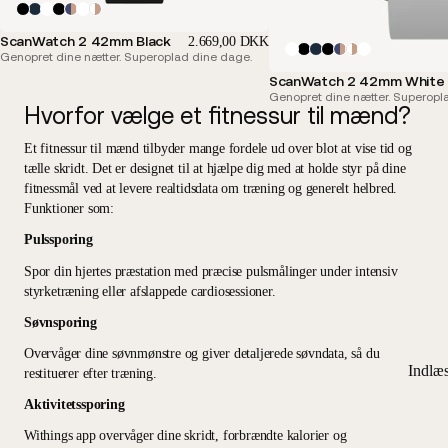
ScanWatch 2 42mm Black
2.669,00 DKK
Genopret dine nætter. Superoplad dine dage.
ScanWatch 2 42mm White &
Genopret dine nætter. Superopl
Hvorfor vælge et fitnessur til mænd?
Et fitnessur til mænd tilbyder
mange fordele ud over blot at vise tid og
tælle skridt
. Det er designet til at hjælpe dig med at holde styr på dine
fitnessmål ved at levere realtidsdata om træning og generelt helbred.
Funktioner som:
Pulssporing
Spor din hjertes præstation med præcise pulsmålinger under intensiv
styrketræning eller afslappede cardiosessioner.
Søvnsporing
Overvåger dine søvnmønstre og giver detaljerede søvndata, så du
Indlæ
restituerer efter træning.
Aktivitetssporing
Withings app overvåger dine skridt, forbrændte kalorier og