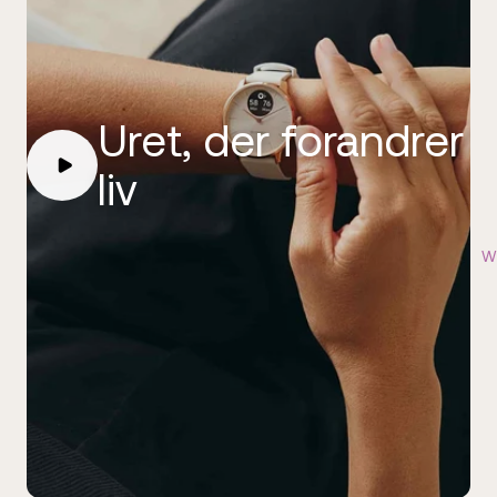
Uret, der forandrer
liv
W