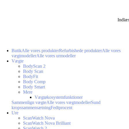
Indlæ
Butik
Alle vores produkter
Refurbishede produkter
Alle vores
vægtmodeller
Alle vores urmodeller
Vægte
BodyScan 2
Body Scan
BodyFit
Body Comp
Body Smart
Mere
Vægtøkosystemfunktioner
Sammenlign vægte
Alle vores vægtmodeller
Sund
kropssammensætning
Fedtprocent
Ure
ScanWatch Nova
ScanWatch Nova Brilliant
ScanWatch 2