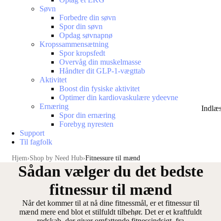
Søvn
Forbedre din søvn
Spor din søvn
Opdag søvnapnø
Kropssammensætning
Spor kropsfedt
Overvåg din muskelmasse
Håndter dit GLP-1-vægttab
Aktivitet
Boost din fysiske aktivitet
Optimer din kardiovaskulære ydeevne
Ernæring
Indlæ
Spor din ernæring
Forebyg nyresten
Support
Til fagfolk
Hjem
Shop by Need Hub
Fitnessure til mænd
Sådan vælger du det bedste
fitnessur til mænd
Når det kommer til at nå dine fitnessmål, er et fitnessur til
mænd mere end blot et stilfuldt tilbehør. Det er et
kraftfuldt
redskab, der giver omfattende fitnessindsigt
, fra