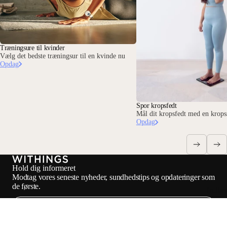
Træningsure til kvinder
Vælg det bedste træningsur til en kvinde nu
Opdag
Spor kropsfedt
Mål dit kropsfedt med en kro
Opdag
Hold dig informeret
Modtag vores seneste nyheder, sundhedstips og opdateringer som
de første.
Indlæ
E-mail