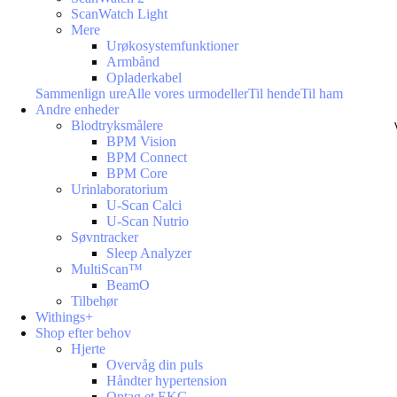
ScanWatch Light
Mere
Urøkosystemfunktioner
Armbånd
Opladerkabel
Sammenlign ure
Alle vores urmodeller
Til hende
Til ham
Andre enheder
Blodtryksmålere
BPM Vision
BPM Connect
BPM Core
Urinlaboratorium
U-Scan Calci
U-Scan Nutrio
Søvntracker
Sleep Analyzer
MultiScan™
BeamO
Tilbehør
Withings+
Shop efter behov
Hjerte
Overvåg din puls
Håndter hypertension
Optag et EKG