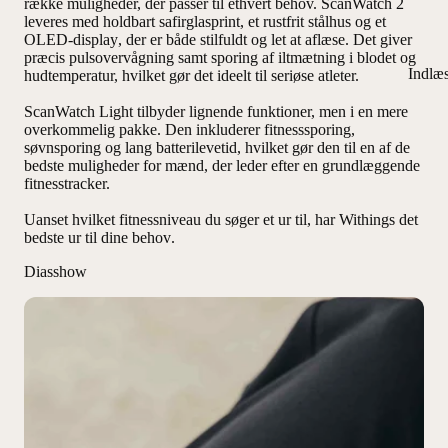
række muligheder, der passer til ethvert behov. ScanWatch 2
leveres med
holdbart safirglasprint
,
et rustfrit stålhus
og
et
OLED-display
, der er både stilfuldt og let at aflæse. Det giver
præcis pulsovervågning samt sporing af iltmætning i blodet og
Indlæ
hudtemperatur, hvilket gør det ideelt til seriøse atleter.
ScanWatch Light tilbyder lignende funktioner, men i en mere
overkommelig pakke. Den inkluderer fitnesssporing,
søvnsporing og lang batterilevetid, hvilket gør den til en af de
bedste muligheder for mænd, der leder efter en grundlæggende
fitnesstracker.
Uanset hvilket fitnessniveau du søger et ur til,
har Withings det
bedste ur til dine behov
.
Diasshow