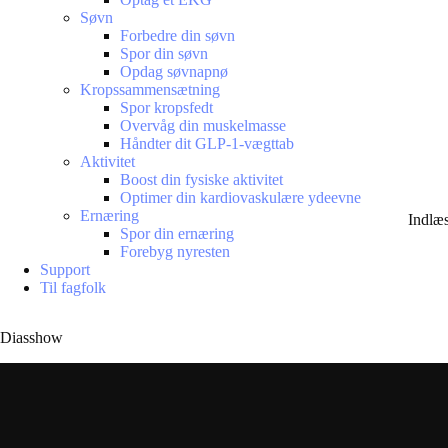
Søvn
Forbedre din søvn
Spor din søvn
Opdag søvnapnø
Kropssammensætning
Spor kropsfedt
Overvåg din muskelmasse
Håndter dit GLP-1-vægttab
Aktivitet
Boost din fysiske aktivitet
Optimer din kardiovaskulære ydeevne
Ernæring
Indlæ
Spor din ernæring
Forebyg nyresten
Support
Til fagfolk
Diasshow