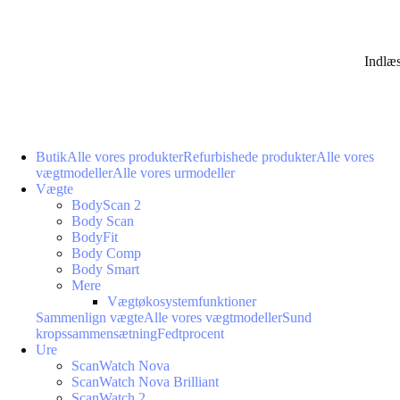
Indlæ
Butik
Alle vores produkter
Refurbishede produkter
Alle vores
vægtmodeller
Alle vores urmodeller
Vægte
BodyScan 2
Body Scan
BodyFit
Body Comp
Body Smart
Mere
Vægtøkosystemfunktioner
Sammenlign vægte
Alle vores vægtmodeller
Sund
kropssammensætning
Fedtprocent
Ure
ScanWatch Nova
ScanWatch Nova Brilliant
ScanWatch 2