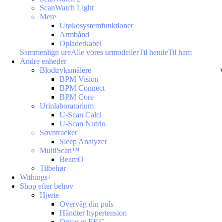
ScanWatch Light
Mere
Urøkosystemfunktioner
Armbånd
Opladerkabel
Sammenlign ure
Alle vores urmodeller
Til hende
Til ham
Andre enheder
Blodtryksmålere
BPM Vision
BPM Connect
BPM Core
Urinlaboratorium
U-Scan Calci
U-Scan Nutrio
Søvntracker
Sleep Analyzer
MultiScan™
BeamO
Tilbehør
Withings+
Shop efter behov
Hjerte
Overvåg din puls
Håndter hypertension
Optag et EKG