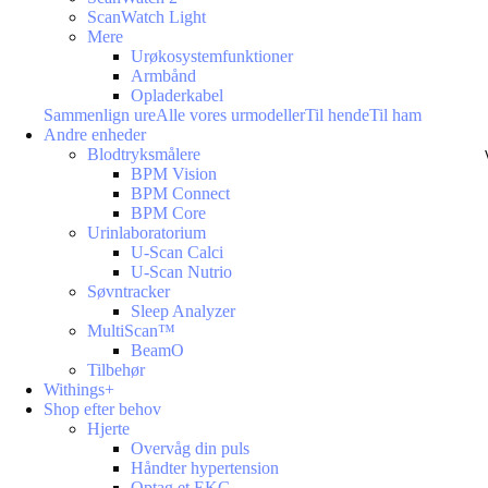
ScanWatch Light
Mere
Urøkosystemfunktioner
Armbånd
Opladerkabel
Sammenlign ure
Alle vores urmodeller
Til hende
Til ham
Andre enheder
Blodtryksmålere
BPM Vision
BPM Connect
BPM Core
Urinlaboratorium
U-Scan Calci
U-Scan Nutrio
Søvntracker
Sleep Analyzer
MultiScan™
BeamO
Tilbehør
Withings+
Shop efter behov
Hjerte
Overvåg din puls
Håndter hypertension
Optag et EKG