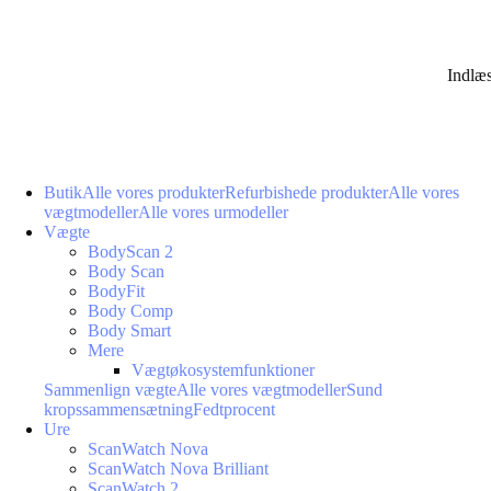
Indlæ
Butik
Alle vores produkter
Refurbishede produkter
Alle vores
vægtmodeller
Alle vores urmodeller
Vægte
BodyScan 2
Body Scan
BodyFit
Body Comp
Body Smart
Mere
Vægtøkosystemfunktioner
Sammenlign vægte
Alle vores vægtmodeller
Sund
kropssammensætning
Fedtprocent
Ure
ScanWatch Nova
ScanWatch Nova Brilliant
ScanWatch 2