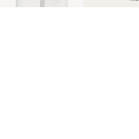
Refurbished BPM Wireless
610,00 DKK
Hold dig informeret
Modtag vores seneste nyheder, sundhedstips og opdateringer som
de første.
E-mail
Facebook
Instagram
Youtube
Tiktok
Twitter
DA · DKK
VÆGTE
URE
SHOP I EUROPA
FAGFOLK