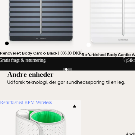
Renoveret Body Cardio Black
1.098,00 DKK
Refurbished Body Cardio 
Sikre & fleksible betalingsmuligheder
Andre enheder
Udforsk teknologi, der gør sundhedssporing til en leg.
Refurbished BPM Wireless
Andr