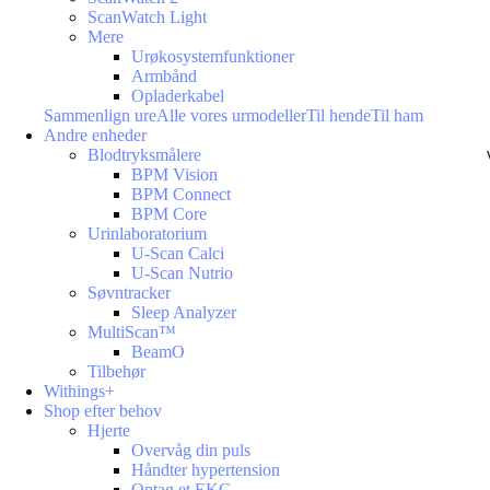
ScanWatch Light
Mere
Urøkosystemfunktioner
Armbånd
Opladerkabel
Sammenlign ure
Alle vores urmodeller
Til hende
Til ham
Andre enheder
Blodtryksmålere
BPM Vision
BPM Connect
BPM Core
Urinlaboratorium
U-Scan Calci
U-Scan Nutrio
Søvntracker
Sleep Analyzer
MultiScan™
BeamO
Tilbehør
Withings+
Shop efter behov
Hjerte
Overvåg din puls
Håndter hypertension
Optag et EKG