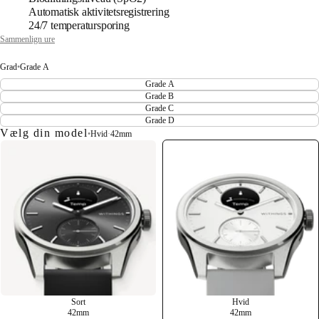
Automatisk aktivitetsregistrering
24/7 temperatursporing
Sammenlign ure
Grad
•
Grade A
Grade A
Grade B
Grade C
Grade D
Vælg din model
•
Hvid
·
42mm
Sort
Hvid
42mm
42mm