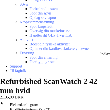
Søvn
Forbedre din søvn
Spor din søvn
Opdag søvnapnø
Kropssammensætning
Spor kropsfedt
Overvåg din muskelmasse
Håndter dit GLP-1-vægttab
Aktivitet
Boost din fysiske aktivitet
Optimer din kardiovaskulære ydeevne
Ernæring
Indlæ
Spor din ernæring
Forebyg nyresten
Support
Til fagfolk
Refurbished ScanWatch 2 42
mm hvid
2.135,00 DKK
Elektrokardiogram
Blodiltningsniveau (SpO2)