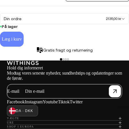
Din ordre
2.135,00 kr
På lager
Læg i kurv
Gratis fragt og returnering
Hold dig informeret
Modtag vores seneste nyheder, sundhedstips og opdateringer som
de første.
E-mail
Facebook
Instagram
Youtube
Tiktok
Twitter
Indlæ
DA · DKK
VÆGTE
URE
SHOP I EUROPA