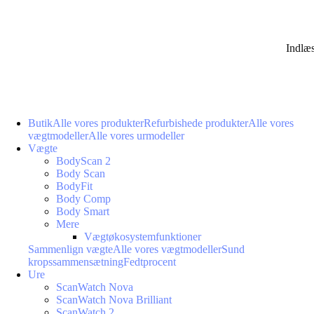
Indlæ
Butik
Alle vores produkter
Refurbishede produkter
Alle vores
vægtmodeller
Alle vores urmodeller
Vægte
BodyScan 2
Body Scan
BodyFit
Body Comp
Body Smart
Mere
Vægtøkosystemfunktioner
Sammenlign vægte
Alle vores vægtmodeller
Sund
kropssammensætning
Fedtprocent
Ure
ScanWatch Nova
ScanWatch Nova Brilliant
ScanWatch 2