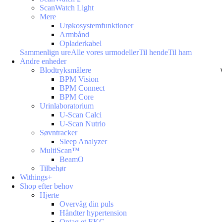
ScanWatch Light
Mere
Urøkosystemfunktioner
Armbånd
Opladerkabel
Sammenlign ure
Alle vores urmodeller
Til hende
Til ham
Andre enheder
Blodtryksmålere
BPM Vision
BPM Connect
BPM Core
Urinlaboratorium
U-Scan Calci
U-Scan Nutrio
Søvntracker
Sleep Analyzer
MultiScan™
BeamO
Tilbehør
Withings+
Shop efter behov
Hjerte
Overvåg din puls
Håndter hypertension
Optag et EKG