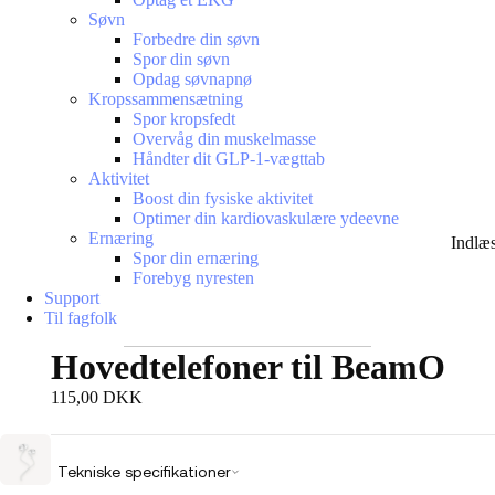
Søvn
Forbedre din søvn
Spor din søvn
Opdag søvnapnø
Kropssammensætning
Spor kropsfedt
Overvåg din muskelmasse
Håndter dit GLP-1-vægttab
Aktivitet
Boost din fysiske aktivitet
Optimer din kardiovaskulære ydeevne
Ernæring
Indlæ
Spor din ernæring
Forebyg nyresten
Support
Til fagfolk
Hovedtelefoner til BeamO
115,00 DKK
Tekniske specifikationer