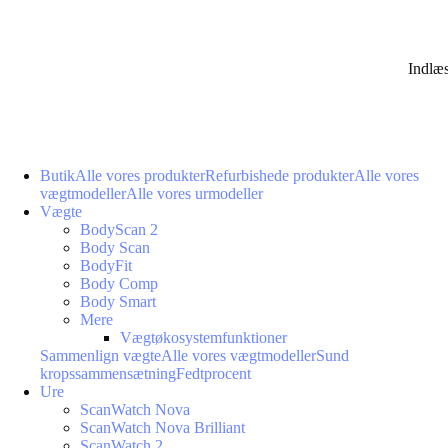
Indlæ
Butik
Alle vores produkter
Refurbishede produkter
Alle vores
vægtmodeller
Alle vores urmodeller
Vægte
BodyScan 2
Body Scan
BodyFit
Body Comp
Body Smart
Mere
Vægtøkosystemfunktioner
Sammenlign vægte
Alle vores vægtmodeller
Sund
kropssammensætning
Fedtprocent
Ure
ScanWatch Nova
ScanWatch Nova Brilliant
ScanWatch 2