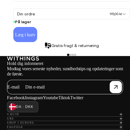
Din ordre
115,00 kr
På lager
Læg i kurv
Gratis fragt & returnering
Hold dig informeret
Modtag vores seneste nyheder, sundhedstips og opdateringer som
de første.
E-mail
Facebook
Instagram
Youtube
Tiktok
Twitter
DA · DKK
VÆGTE
URE
SHOP I EUROPA
FAGFOLK