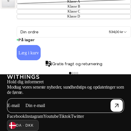
Klasse A
Klasse B
Klasse C
Klasse D
Din ordre
534,00 kr
På lager
Læg i kurv
Gratis fragt og returnering
Hold dig informeret
Modtag vores seneste nyheder, sundhedstips og opdateringer som
de første.
E-mail
Facebook
Instagram
Youtube
Tiktok
Twitter
DA · DKK