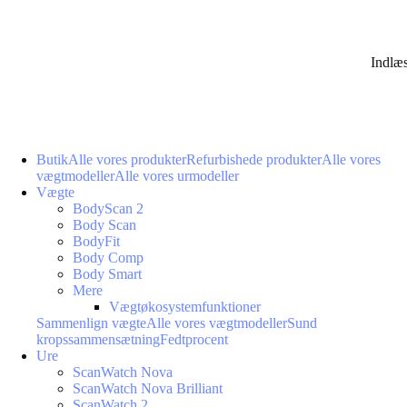
Indlæ
Butik
Alle vores produkter
Refurbishede produkter
Alle vores
vægtmodeller
Alle vores urmodeller
Vægte
BodyScan 2
Body Scan
BodyFit
Body Comp
Body Smart
Mere
Vægtøkosystemfunktioner
Sammenlign vægte
Alle vores vægtmodeller
Sund
kropssammensætning
Fedtprocent
Ure
ScanWatch Nova
ScanWatch Nova Brilliant
ScanWatch 2