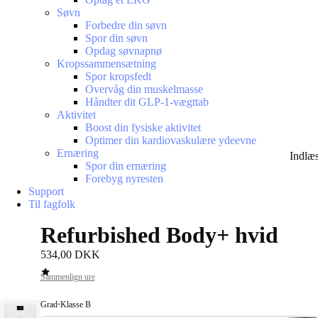
Søvn
Forbedre din søvn
Spor din søvn
Opdag søvnapnø
Kropssammensætning
Spor kropsfedt
Overvåg din muskelmasse
Håndter dit GLP-1-vægttab
Aktivitet
Boost din fysiske aktivitet
Optimer din kardiovaskulære ydeevne
Ernæring
Indlæ
Spor din ernæring
Forebyg nyresten
Support
Til fagfolk
Refurbished Body+ hvid
534,00 DKK
Sammenlign ure
Grad
•
Klasse B