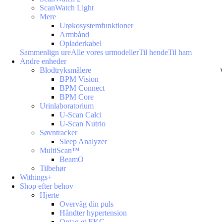
ScanWatch Light
Mere
Urøkosystemfunktioner
Armbånd
Opladerkabel
Sammenlign ure
Alle vores urmodeller
Til hende
Til ham
Andre enheder
Blodtryksmålere
BPM Vision
BPM Connect
BPM Core
Urinlaboratorium
U-Scan Calci
U-Scan Nutrio
Søvntracker
Sleep Analyzer
MultiScan™
BeamO
Tilbehør
Withings+
Shop efter behov
Hjerte
Overvåg din puls
Håndter hypertension
Optag et EKG