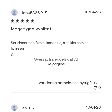
Udgiv
18/04/26
Habu5866
🇩🇪
Meget god kvalitet
Ser simpelthen førsteklasses ud, slet ikke som et
fitnessur
Oversat fra engelsk af AI
Se original
Var denne anmeldelse nyttig?
1
0
Udgiv
10/01/26
Leo
🇺🇸