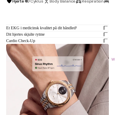
Hjerte
Cyklus
Body Balance
Respiration
Sø
Et EKG i medicinsk kvalitet på dit håndled¹
Dit hjertes skjulte rytme
Cardio Check-Up
W