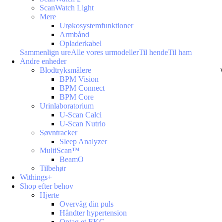
ScanWatch Light
Mere
Urøkosystemfunktioner
Armbånd
Opladerkabel
Sammenlign ure
Alle vores urmodeller
Til hende
Til ham
Andre enheder
Blodtryksmålere
BPM Vision
BPM Connect
BPM Core
Urinlaboratorium
U-Scan Calci
U-Scan Nutrio
Søvntracker
Sleep Analyzer
MultiScan™
BeamO
Tilbehør
Withings+
Shop efter behov
Hjerte
Overvåg din puls
Håndter hypertension
Optag et EKG