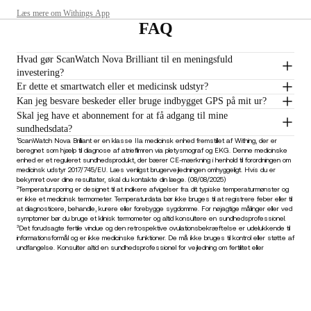
Læs mere om Withings App
FAQ
Hvad gør ScanWatch Nova Brilliant til en meningsfuld
investering?
Er dette et smartwatch eller et medicinsk udstyr?
Kan jeg besvare beskeder eller bruge indbygget GPS på mit ur?
Skal jeg have et abonnement for at få adgang til mine
sundhedsdata?
¹ScanWatch Nova Brilliant er en klasse IIa medicinsk enhed fremstillet af Withing, der er
beregnet som hjælp til diagnose af atrieflimren via pletysmograf og EKG. Denne medicinske
enhed er et reguleret sundhedsprodukt, der bærer CE-mærkning i henhold til forordningen om
medicinsk udstyr 2017/745/EU. Læs venligst brugervejledningen omhyggeligt. Hvis du er
bekymret over dine resultater, skal du kontakte din læge. (08/08/2025)
²Temperatursporing er designet til at indikere afvigelser fra dit typiske temperaturmønster og
er ikke et medicinsk termometer. Temperaturdata bør ikke bruges til at registrere feber eller til
at diagnosticere, behandle, kurere eller forebygge sygdomme. For nøjagtige målinger eller ved
symptomer bør du bruge et klinisk termometer og altid konsultere en sundhedsprofessionel.
³Det forudsagte fertile vindue og den retrospektive ovulationsbekræftelse er udelukkende til
informationsformål og er ikke medicinske funktioner. De må ikke bruges til kontrol eller støtte af
undfangelse. Konsulter altid en sundhedsprofessionel for vejledning om fertilitet eller
reproduktiv sundhed.
4.575,00 kr
–
Læg i kurv
Hold dig informeret
Modtag vores seneste nyheder, sundhedstips og opdateringer som
de første.