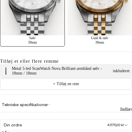
pil
Sølv
Guld & sølv
deo
39mm
39mm
Tilføj et eller flere remme
Metal 5-led ScanWatch Nova Brilliant-armbånd sølv -
inkluderet
18mm / 18mm
+ Tilføj en rem
Tekniske specifikationer
Indlæ
Din ordre
4.575,00 kr