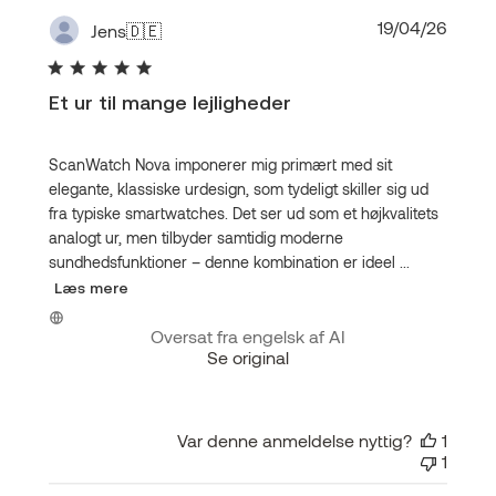
Udgiv
19/04/26
Jens
🇩🇪
Et ur til mange lejligheder
ScanWatch Nova imponerer mig primært med sit
elegante, klassiske urdesign, som tydeligt skiller sig ud
fra typiske smartwatches. Det ser ud som et højkvalitets
analogt ur, men tilbyder samtidig moderne
sundhedsfunktioner – denne kombination er ideel ...
Læs mere
Oversat fra engelsk af AI
Se original
Var denne anmeldelse nyttig?
1
1