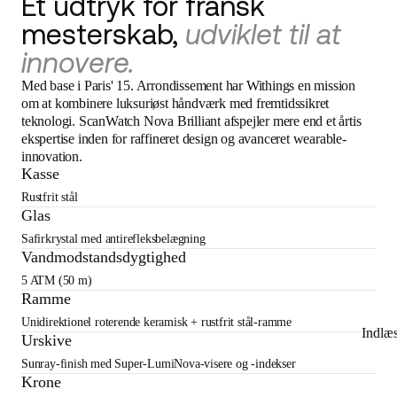
Et udtryk for fransk
mesterskab,
udviklet til at
innovere.
Med base i Paris' 15. Arrondissement har Withings en mission
om at kombinere luksuriøst håndværk med fremtidssikret
teknologi. ScanWatch Nova Brilliant afspejler mere end et årtis
ekspertise inden for raffineret design og avanceret wearable-
innovation.
Kasse
Rustfrit stål
Glas
Safirkrystal med antirefleksbelægning
Vandmodstandsdygtighed
5 ATM (50 m)
Ramme
Unidirektionel roterende keramisk + rustfrit stål-ramme
Indlæ
Urskive
Sunray-finish med Super-LumiNova-visere og -indekser
Krone