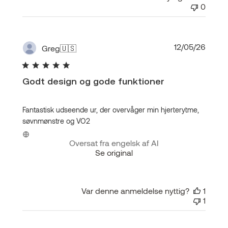
0
Udgiv
12/05/26
Greg
🇺🇸
Godt design og gode funktioner
Fantastisk udseende ur, der overvåger min hjerterytme,
søvnmønstre og VO2
Oversat fra engelsk af AI
Se original
Var denne anmeldelse nyttig?
1
1