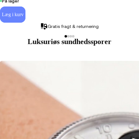
På lager
Læg i kurv
Gratis fragt & returnering
Luksuriøs sundhedssporer
Andr