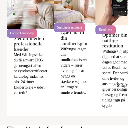
Sundhedsassistent
Readiness
Gør data til
Cardio Check-Up
Optimer din
din
Sæt dit hjerte i
nattlige
sundhedsplan
professionelle
restitution
hænder
Withings+ tager
Withings+ hjælp
din
Med Withings+ kan
dig med at start
sundhedsassistent
du få ethvert EKG
dagen godt med
videre – lærer
gennemgået af en
vores Readiness
hver dag for at
bestyrelsescertificeret
score! Den vurd
bygge en
kardiolog inden for
dine hvile- og
stærkere vej mod
blot 24 timer.
anstrengelsesniv
Shop 
en længere,
Ekspertpleje – uden
giver personlige
sundere fremtid.
ventetid!
forslag og frem
tidlige tegn på
sygdom.