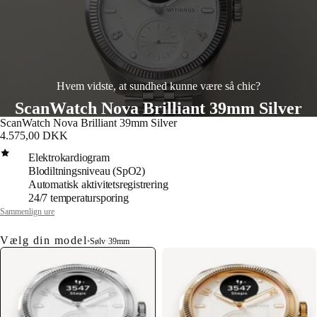
Hvem vidste, at sundhed kunne være så chic?
ScanWatch Nova Brilliant 39mm Silver
ScanWatch Nova Brilliant 39mm Silver
4.575,00 DKK
Elektrokardiogram
Blodiltningsniveau (SpO2)
Automatisk aktivitetsregistrering
24/7 temperatursporing
Sammenlign ure
Vælg din model
•
Sølv
·
39mm