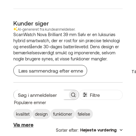
Kunder siger
AI-genereret fra kundeanmeldelser.
ScanWatch Nova Brilliant 39 mm Sølv er en luksuriøs
hybrid smartwatch, der er rost for sin præcise teknologi
og enestående 30-dages batterilevetid. Dens design er
bemærkelsesværdigt smukt og imponerende, selvom
nogle brugere synes, at visse funktioner mangler.
Læs sammendrag efter emne
Ti
Filtre
Søg
Populære emner
i
anmeldelser
kvalitet
design
funktioner
følelse
Vis mere
Sorter efter
:
Højeste vurdering