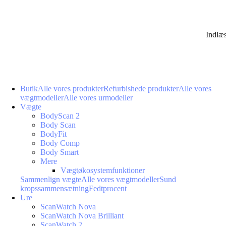
Indlæ
Butik
Alle vores produkter
Refurbishede produkter
Alle vores
vægtmodeller
Alle vores urmodeller
Vægte
BodyScan 2
Body Scan
BodyFit
Body Comp
Body Smart
Mere
Vægtøkosystemfunktioner
Sammenlign vægte
Alle vores vægtmodeller
Sund
kropssammensætning
Fedtprocent
Ure
ScanWatch Nova
ScanWatch Nova Brilliant
ScanWatch 2