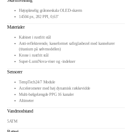
Skærmvisning
Højopløselig gråtoneskala OLED-skærm
14504 px, 282 PPI, 0,63"
Materialer
Kabinet i rustfrit stål
Anti-reflekterende, kasseformet safirglasbezel med kannelurer
(titanium på sølvmodellen)
Krone i rustfrit stål
Super-LumiNova-viser og -indekser
Sensorer
TempTech24/7 Module
Accelerometer med høj dynamisk rækkevidde
Multi-bølgelængde PPG 16 kanaler
Altimeter
Vandmodstand
5ATM
Batteri