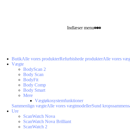
Indlæser menu
Butik
Alle vores produkter
Refurbishede produkter
Alle vores væ
Vægte
BodyScan 2
Body Scan
BodyFit
Body Comp
Body Smart
Mere
Vægtøkosystemfunktioner
Sammenlign vægte
Alle vores vægtmodeller
Sund kropssammens
Ure
ScanWatch Nova
ScanWatch Nova Brilliant
ScanWatch 2