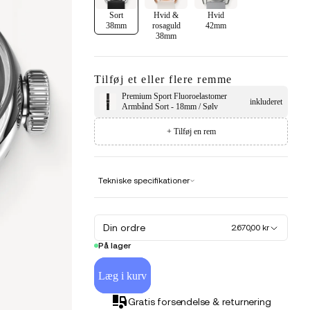
Sort
Hvid &
Hvid
38mm
rosaguld
42mm
38mm
Tilføj et eller flere remme
Premium Sport Fluoroelastomer
inkluderet
Armbånd Sort - 18mm / Sølv
+ Tilføj en rem
Tekniske specifikationer
Din ordre
2.670,00 kr
På lager
Læg i kurv
Gratis forsendelse & returnering