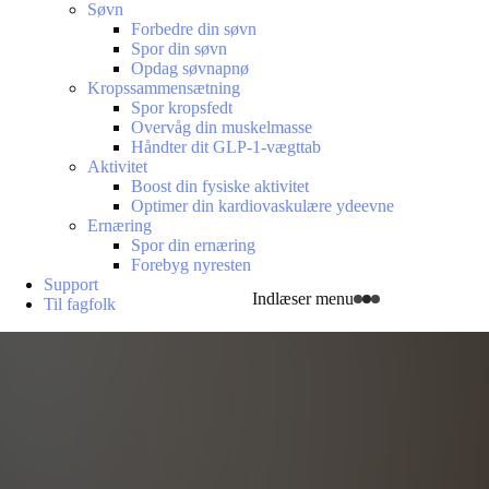
Søvn
Forbedre din søvn
Spor din søvn
Opdag søvnapnø
Kropssammensætning
Spor kropsfedt
Overvåg din muskelmasse
Håndter dit GLP-1-vægttab
Aktivitet
Boost din fysiske aktivitet
Optimer din kardiovaskulære ydeevne
Ernæring
Spor din ernæring
Forebyg nyresten
Support
Indlæser menu
Til fagfolk