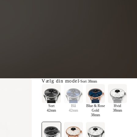
Vælg din model
•
Sort
·
38mm
Sort
Blå
Blue & Rose
Hvid
42mm
42mm
Gold
38mm
38mm