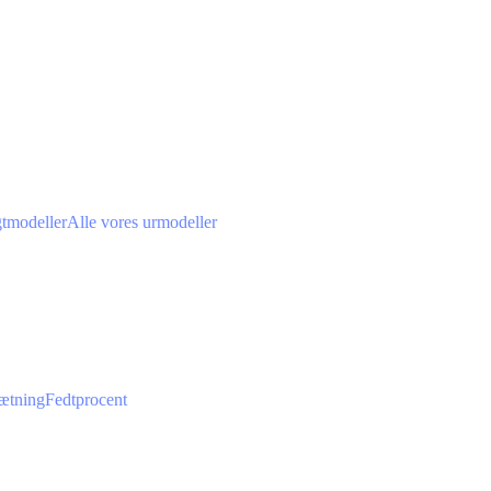
gtmodeller
Alle vores urmodeller
ætning
Fedtprocent