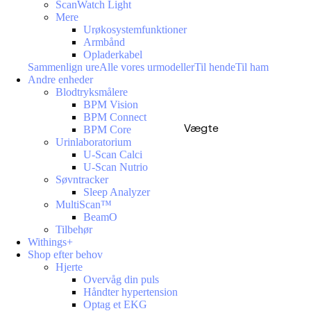
ScanWatch Light
Mere
Urøkosystemfunktioner
Armbånd
Opladerkabel
Sammenlign ure
Alle vores urmodeller
Til hende
Til ham
Andre enheder
Blodtryksmålere
BPM Vision
BPM Connect
Vægte
BPM Core
Urinlaboratorium
U-Scan Calci
U-Scan Nutrio
Søvntracker
Sleep Analyzer
MultiScan™
BeamO
Tilbehør
Withings+
Shop efter behov
Hjerte
Overvåg din puls
Håndter hypertension
Optag et EKG