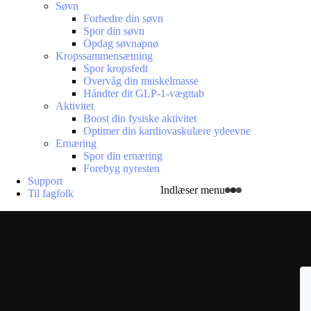
Søvn
Forbedre din søvn
Spor din søvn
Opdag søvnapnø
Kropssammensætning
Spor kropsfedt
Overvåg din muskelmasse
Håndter dit GLP-1-vægttab
Aktivitet
Boost din fysiske aktivitet
Optimer din kardiovaskulære ydeevne
Ernæring
Spor din ernæring
Forebyg nyresten
Support
Indlæser menu
Til fagfolk