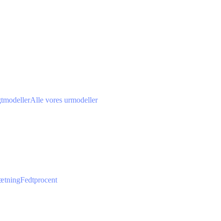
gtmodeller
Alle vores urmodeller
ætning
Fedtprocent