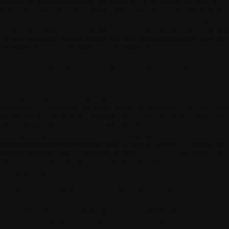
handler de personoplysninger, du betror os, for at hjælpe dig med at
rbedre dit helbred med den største omhu. Respekt for privatlivets fred er
rneprincip, som vi placerer i hjertet af vores strategi for udvikling af vo
odukter og tjenester. Vi er forpligtet til en proces med løbende forbedri
r at sikre den størst mulige respekt for dine personoplysninger. Hvis du
r spørgsmål, er du velkommen til at kontakte os.
IKKER HOSTING AF SUNDHEDSDATA, VORES
AGLIGE PRIORITET
 er meget opmærksomme på sikkerheden ved hosting af dine
ndhedsdata.
Vi anvender krævende regler og standarder. Ud over vores
erholdelse af GDPR er vi certificeret ISO 27001 og HDS (Health Data
sting), hvilket giver dig samme sikkerhedsniveau som
ndhedsprofessionelle. Vi hoster sundhedsdata på vores certificerede
ndhedsdatabehandlingsplatform, hvis servere er placeret i Frankrig hos
ropæisk operatør (BSO). Withings er også ISO 27701-certificeret, en
ternational standard der garanterer et højt beskyttelsesniveau for
rsonoplysninger.
LOBAL OG ENSARTET ANVENDELSE
nne politik gælder ensartet for alle brugere af Withings-appen,
uanset
or du bor. Vi tager højde for reglerne om beskyttelse af