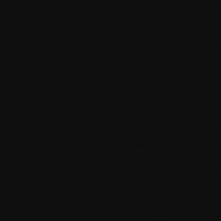
rsonoplysninger, der gælder på de markeder, hvor WITHINGS sælger
ne produkter og tjenester.
. FÅ CENTRALE BEGREBER
nne privatlivspolitik gælder for brugen af Withings-appen, der udgives
THINGS. Withings-appen er en applikation (web og mobil) med betal
rsioner (for brugere af Withings+), der fokuserer på tre områder: (i)
ndhedsovervågning, (ii) vedligeholdelse af motivation, (iii) installation 
THINGS-produkter. Withings-appen kan bruges alene eller sammen 
res produkter. De personlige sundhedsdata, du betror os, er følsomme
ta, som vi behandler i overensstemmelse med identificerede retsgrundla
 med de højeste sikkerhedsstandarder.
Anonymiserede data »
betyder data, der er resultatet af behandling af
rsonoplysninger på en sådan måde, at det forhindrer identifikation af d
gistrerede på en uigenkaldelig måde, under hensyntagen til de teknikker
r med rimelighed kan implementeres.
Pseudonymiserede data »
betyder personoplysninger, der ikke er direkte
yttet til en fysisk person uden brug af yderligere oplysninger.
Personoplysninger »
betyder enhver information, der vedrører en
entificeret eller identificerbar person. Dette omfatter alle former for
formation: efternavn, fornavn, postadresse, e-mailadresse osv. Det dæk