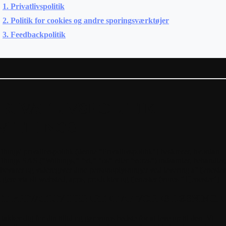
1. Privatlivspolitik
2. Politik for cookies og andre sporingsværktøjer
3. Feedbackpolitik
PRIVATLIVSPOLITIK
WITHINGS
things' privatlivspolitik (denne "Privatlivspolitik") beskriver, hvordan
things SAS ("Withings," "vi," "os" eller "vores") indsamler, behandler,
bevarer og videregiver dine personoplysninger ved levering af tjenester 
ugere via sit websted, apps, produkter og tjenester (vores "Tjenester").
IT PRIVATLIV I HJERTET AF VORES LØSNINGE
 takker dig for din tillid og gør vores bedste for at leve op til den.
Vi