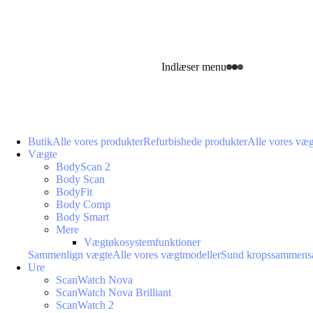
Indlæser menu
Butik
Alle vores produkter
Refurbishede produkter
Alle vores væ
Vægte
BodyScan 2
Body Scan
BodyFit
Body Comp
Body Smart
Mere
Vægtøkosystemfunktioner
Sammenlign vægte
Alle vores vægtmodeller
Sund kropssammens
Ure
ScanWatch Nova
ScanWatch Nova Brilliant
ScanWatch 2