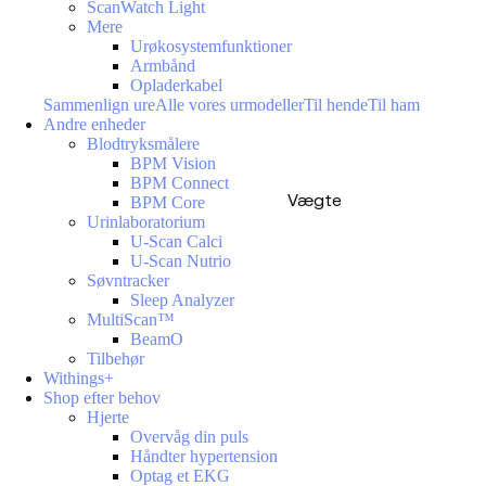
ScanWatch Light
Mere
Urøkosystemfunktioner
Armbånd
Opladerkabel
Sammenlign ure
Alle vores urmodeller
Til hende
Til ham
Andre enheder
Blodtryksmålere
BPM Vision
BPM Connect
Vægte
BPM Core
Urinlaboratorium
U-Scan Calci
U-Scan Nutrio
Søvntracker
Sleep Analyzer
MultiScan™
BeamO
Tilbehør
Withings+
Shop efter behov
Hjerte
Overvåg din puls
Håndter hypertension
Optag et EKG