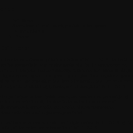
ndhold
I. Definitioner
II. Anvendelse af de almindelige vilkår og betingelser
III. Kommunikation
IV. Diverse
 Definitioner
pp
betyder en softwareapplikation udviklet af WITHINGS, der består a
 grafisk grænseflade, som er tilgængelig bl.a. fra din smartphone, og
orfra du interagerer med de forskellige funktioner, som stilles til rådigh
r dig via appen, og som bl.a. giver dig mulighed for at registrere, gemm
lgå og bruge dine personlige data, herunder navnlig data, der produceres
d brug af de produkter og tjenester, som er designet af WITHINGS.
rbruger
betyder enhver fysisk person, der handler med personlige og
ke-kommercielle formål, der ikke falder inden for rammerne af
dkommendes kommercielle, industrielle, håndværksmæssige,
ofessionelle eller landbrugsmæssige aktivitet.
ntrakt
betyder enhver kontrakt, der indgås mellem WITHINGS og dig
undlag af den ordre, der er bekræftet af WITHINGS.