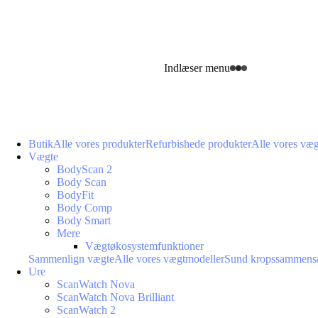
Indlæser menu
Butik
Alle vores produkter
Refurbishede produkter
Alle vores væ
Vægte
BodyScan 2
Body Scan
BodyFit
Body Comp
Body Smart
Mere
Vægtøkosystemfunktioner
Sammenlign vægte
Alle vores vægtmodeller
Sund kropssammens
Ure
ScanWatch Nova
ScanWatch Nova Brilliant
ScanWatch 2