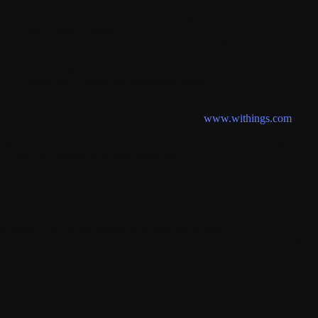
At give brugerne trænings-, ernærings- eller søvnforbedrende
programmer. Disse funktioner er betinget af køb af et abonnement 
vores Health+-tjeneste;
Levering af datadelingsfunktionerne i Health Mate-appen;
At give brugerne oplysninger om WITHINGS' aktiviteter, nyheder,
produkter og tjenester;
Udsendelse af markedsføringsmeddelelser;
Henvisning af brugere til kundesupport.
te
betyder det websted, der er tilgængeligt på:
www.withings.com
uger
eller
Du
betyder enhver person, der har en brugerkonto og/eller
odukter og tjenester, herunder besøgende.
søgende
betyder personer, der tilgår, gennemser eller konsulterer
THINGS' websted, uanset om de er Brugere eller ej.
ITHINGS
eller Vi skal forstås som enhver enhed i WITHINGS-
ncernen. Enhver henvisning til et tilknyttet selskab i WITHINGS-
ncernen anses for udelukkende at gælde for det dokument, for hvilket d
gældende tilknyttede selskab udtrykkeligt er udpeget som medkontrahe
. Anvendelse af de almindelige vilkår og betingelser
1. Kontrakt