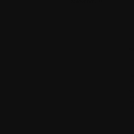
Indlæser menu
Si
Br
pr
Be
WI
W
ko
ko
på
II
2.