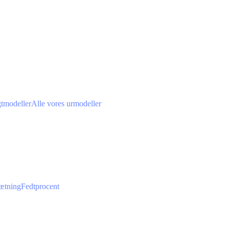
gtmodeller
Alle vores urmodeller
ætning
Fedtprocent