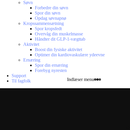
Søvn
Forbedre din søvn
Spor din søvn
Opdag søvnapnø
Kropssammensætning
Spor kropsfedt
Overvåg din muskelmasse
Håndter dit GLP-1-vægttab
Aktivitet
Boost din fysiske aktivitet
Optimer din kardiovaskulære ydeevne
Ernæring
Spor din ernæring
Forebyg nyresten
Support
Indlæser menu
Til fagfolk
D
Si