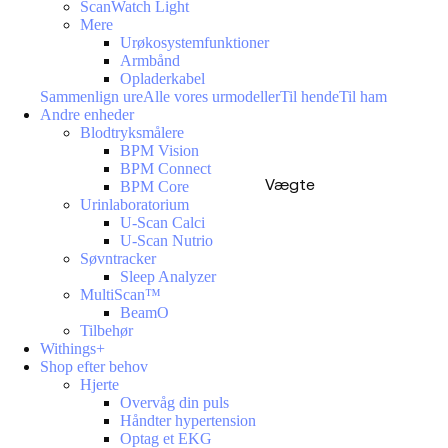
ScanWatch Light
Mere
Urøkosystemfunktioner
Armbånd
Opladerkabel
Sammenlign ure
Alle vores urmodeller
Til hende
Til ham
Andre enheder
Blodtryksmålere
BPM Vision
BPM Connect
Vægte
BPM Core
Urinlaboratorium
U-Scan Calci
U-Scan Nutrio
Søvntracker
Sleep Analyzer
MultiScan™
BeamO
Tilbehør
Withings+
Shop efter behov
Hjerte
Overvåg din puls
Håndter hypertension
Optag et EKG