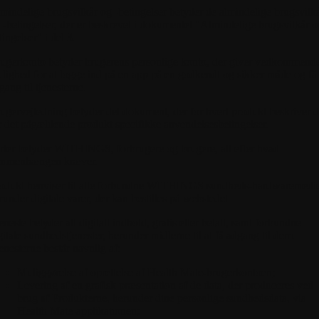
mindelige brugsvilkår og -betingelser
betyder de almindelige brugsvilk
 -betingelser, der er beskrevet i dokumentet "Almindelige brugsvilkår o
tingelser" i del 3.
ugerkonto
betyder brugerens personlige konto, der giver vedkommend
lighed for at logge ind på en app på en godkendt og sikker måde og få
gang til tjenesterne.
ugervejledning
betyder det dokument, der for hvert produkt beskriver 
r det pågældende produkt specifikke anvendelsesbetingelser.
rter
betyder WITHINGS, forbrugere og brugere, alt efter hvad
mmenhængen kræver.
odukt
henviser til alle forbundne WITHINGS sundheds-hardwaremedie
runder digitale varer, der kan bestilles på webstedet.
eneste
betyder alt digitalt indhold, gratis eller betalt, samt forbundne
gitale sundhedstjenester, herunder midlerne til at få adgang til dem.
enesterne består navnlig af:
Muliggørelse af oprettelse af Health Mate-brugerkontoen;
Levering af en grafisk præsentation af de data, der produceres ved
brug af Produkterne, herunder dine personlige sundhedsdata, via
Health Mate-applikationen;