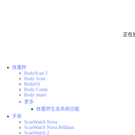
正在
体重秤
BodyScan 2
Body Scan
BodyFit
Body Comp
Body smart
更多
体重秤生态系统功能
手表
ScanWatch Nova
ScanWatch Nova Brilliant
ScanWatch 2