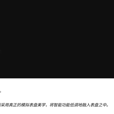
壳
计。
ScanWatch 2 则采用真正的模拟表盘美学，将智能功能低调地融入表盘之中。