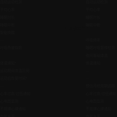
自动运动检测
自动运动检测
平均心率
平均心率
睡眠时长
睡眠时长
睡眠中断
睡眠中断
正在加载菜单
智能唤醒
—
—
呼吸频率
呼吸质量指数
睡眠呼吸暂停检测
—
夜间基础体温
体温通知*
体温通知
运动期间体温区间
—
运动后恢复时间*
—
—
预估月经周期追踪
心率过高/过低通知
心率过高/过低通知
心电图监测
心电图监测
不规律心律通知
不规律心律通知
血氧水平
血氧水平