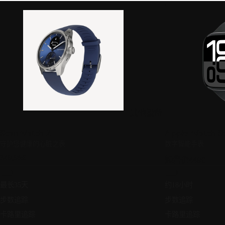
其他设备
ScanWatch 2
Apple Watch Se
守护您健康的心脏之表
数字智能手表
349,95€
起售价449€
最长35天
约18小时
步数追踪
步数追踪
卡路里追踪
卡路里追踪