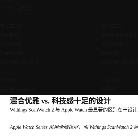
在手表上记录症状
—
支持
蓝宝石玻璃
蓝宝石玻璃
不锈钢表壳
铝合金/不锈钢表壳
可更换表带
可更换表带
混合模拟腕表
数字屏幕
38毫米和42毫米表壳
42毫米和46毫米表
基础通知
干扰性通知
兼容iOS和Android
兼容iOS
混合优雅 vs. 科技感十足的设计
Withings ScanWatch 2 与 Apple Watch 最显著的区别在于设
Apple Watch Series 采用全触摸屏，而 Withings 