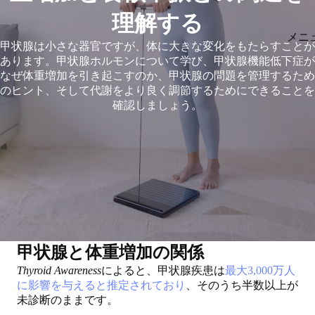
理解する
メニ
甲状腺は小さな器官ですが、体に大きな変化をもたらすことが
あります。甲状腺ホルモンについて学び、甲状腺機能低下症が
なぜ体重増加を引き起こすのか、甲状腺の問題を管理するため
のヒント、そして代謝をより良く調節するためにできることを
確認しましょう。
甲状腺と体重増加の関係
Thyroid Awareness
によると、甲状腺疾患は
最大3,000万人
に影響を与えると推定されており
、そのうち半数以上が
未診断のままです。