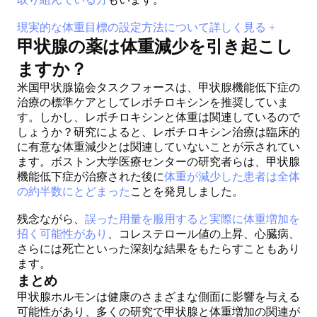
現実的な体重目標の設定方法について詳しく見る +
甲状腺の薬は体重減少を引き起こし
ますか？
米国甲状腺協会タスクフォースは、甲状腺機能低下症の
治療の標準ケアとしてレボチロキシンを推奨していま
す。しかし、レボチロキシンと体重は関連しているので
しょうか？研究によると、レボチロキシン治療は臨床的
に有意な体重減少とは関連していないことが示されてい
ます。ボストン大学医療センターの研究者らは、甲状腺
機能低下症が治療された後に
体重が減少した患者は全体
の約半数にとどまった
ことを発見しました。
残念ながら、
誤った用量を服用すると実際に体重増加を
招く可能性があり
、コレステロール値の上昇、心臓病、
さらには死亡といった深刻な結果をもたらすこともあり
ます。
まとめ
甲状腺ホルモンは健康のさまざまな側面に影響を与える
可能性があり、多くの研究で甲状腺と体重増加の関連が