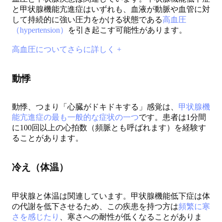
と甲状腺機能亢進症はいずれも、血液が動脈や血管に対
して持続的に強い圧力をかける状態である
高血圧
（hypertension）
を引き起こす可能性があります。
高血圧についてさらに詳しく +
動悸
動悸、つまり「心臓がドキドキする」感覚は、
甲状腺機
能亢進症の最も一般的な症状の一つ
です。患者は1分間
に100回以上の心拍数（頻脈とも呼ばれます）を経験す
ることがあります。
冷え（体温）
甲状腺と体温は関連しています。甲状腺機能低下症は体
の代謝を低下させるため、この疾患を持つ方は
頻繁に寒
さを感じたり
、寒さへの耐性が低くなることがありま