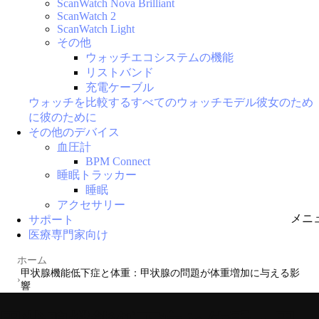
ScanWatch Nova Brilliant
ScanWatch 2
ScanWatch Light
その他
ウォッチエコシステムの機能
リストバンド
充電ケーブル
ウォッチを比較する
すべてのウォッチモデル
彼女のため
に
彼のために
その他のデバイス
血圧計
BPM Connect
睡眠トラッカー
睡眠
アクセサリー
メニ
サポート
医療専門家向け
ホーム
甲状腺機能低下症と体重：甲状腺の問題が体重増加に与える影
響