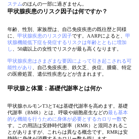
ステム
のほんの一部に過ぎません。
甲状腺疾患のリスク因子は何ですか？
年齢、性別、家族歴は、自己免疫疾患の既往歴と同様
に、
甲状腺疾患のリスク因子
です。AARPによると、
甲
状腺機能低下症を発症するリスクは年齢とともに増加
し
、50歳以上の女性でリスクが最も高くなります。
甲状腺疾患はさまざまな要因によって引き起こされる可
能性があり
、自己免疫疾患、鉄欠乏、炎症、腫瘍、特定
の医療処置、遺伝性疾患などが含まれます。
甲状腺と体重：基礎代謝率とは何か
甲状腺ホルモンT3とT4は基礎代謝率を高めます。基礎
代謝率（BMR）とは、呼吸や細胞産生などの
最も基本
的な機能を行うために身体が必要とするカロリー数
で
す。この用語は安静時代謝率（RMR）と混同されるこ
とがありますが、これらは異なる概念です。RMRは安
静時に身体が消費するカロリー数を指します。