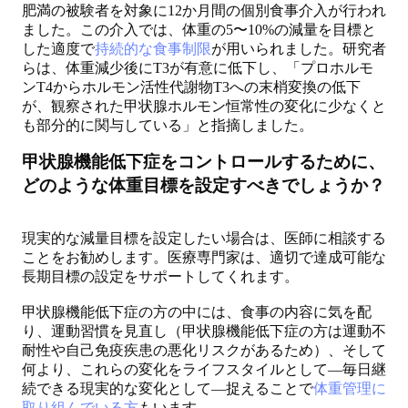
肥満の被験者を対象に12か月間の個別食事介入が行われ
ました。この介入では、体重の5〜10%の減量を目標と
した適度で
持続的な食事制限
が用いられました。研究者
らは、体重減少後にT3が有意に低下し、「プロホルモ
ンT4からホルモン活性代謝物T3への末梢変換の低下
が、観察された甲状腺ホルモン恒常性の変化に少なくと
も部分的に関与している」と指摘しました。
甲状腺機能低下症をコントロールするために、
どのような体重目標を設定すべきでしょうか？
現実的な減量目標を設定したい場合は、医師に相談する
ことをお勧めします。医療専門家は、適切で達成可能な
長期目標の設定をサポートしてくれます。
甲状腺機能低下症の方の中には、食事の内容に気を配
り、運動習慣を見直し（甲状腺機能低下症の方は運動不
耐性や自己免疫疾患の悪化リスクがあるため）、そして
何より、これらの変化をライフスタイルとして—毎日継
続できる現実的な変化として—捉えることで
体重管理に
取り組んでいる方
もいます。