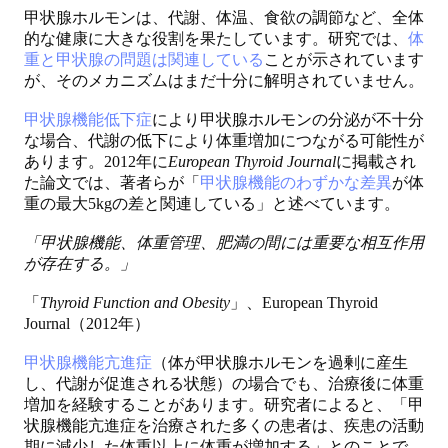
甲状腺ホルモンは、代謝、体温、食欲の調節など、全体
的な健康に大きな役割を果たしています。研究では、
体
重と甲状腺の問題は関連している
ことが示されています
が、そのメカニズムはまだ十分に解明されていません。
甲状腺機能低下症
により甲状腺ホルモンの分泌が不十分
な場合、代謝の低下により体重増加につながる可能性が
あります。2012年に
European Thyroid Journal
に掲載され
た論文では、著者らが「
甲状腺機能のわずかな差異
が体
重の最大5kgの差と関連している」と述べています。
「甲状腺機能、体重管理、肥満の間には重要な相互作用
が存在する。」
「
Thyroid Function and Obesity
」、European Thyroid
Journal（2012年）
甲状腺機能亢進症
（体が甲状腺ホルモンを過剰に産生
し、代謝が促進される状態）の場合でも、治療後に体重
増加を経験することがあります。研究者によると、「甲
状腺機能亢進症を治療された多くの患者は、疾患の活動
期に減少した体重以上に体重が増加する」とのことで