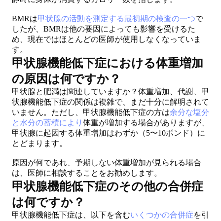
BMRは
甲状腺の活動を測定する最初期の検査の一つ
で
したが、BMRは他の要因によっても影響を受けるた
め、現在ではほとんどの医師が使用しなくなっていま
す。
甲状腺機能低下症における体重増加
の原因は何ですか？
甲状腺と肥満は関連していますか？体重増加、代謝、甲
状腺機能低下症の関係は複雑で、まだ十分に解明されて
いません。ただし、甲状腺機能低下症の方は
余分な塩分
と水分の蓄積により
体重が増加する場合がありますが、
甲状腺に起因する体重増加はわずか（5〜10ポンド）に
とどまります。
原因が何であれ、予期しない体重増加が見られる場合
は、医師に相談することをお勧めします。
甲状腺機能低下症のその他の合併症
は何ですか？
甲状腺機能低下症は、以下を含む
いくつかの合併症
を引