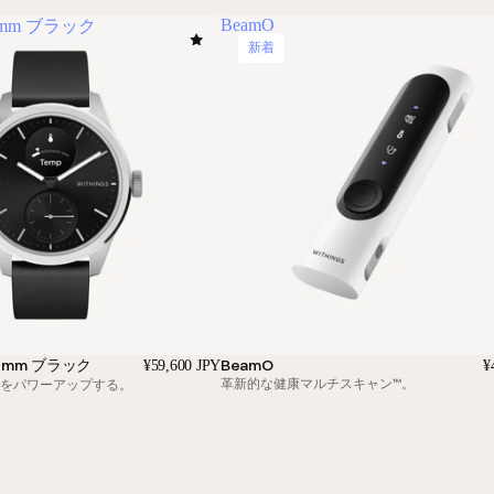
BeamO
 42mm ブラック
新着
 42mm ブラック
BeamO
¥59,600 JPY
¥
革新的な健康マルチスキャン™。
をパワーアップする。