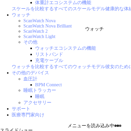
体重計エコシステムの機能
スケールを比較する
すべてのスケールモデル
健康的な体
ウォッチ
ScanWatch Nova
ScanWatch Nova Brilliant
ウォッチ
ScanWatch 2
ScanWatch Light
その他
ウォッチエコシステムの機能
リストバンド
充電ケーブル
ウォッチを比較する
すべてのウォッチモデル
彼女のため
その他のデバイス
血圧計
BPM Connect
睡眠トラッカー
睡眠
アクセサリー
サポート
医療専門家向け
メニューを読み込み中
スライドショー