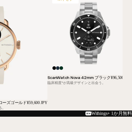
ScanWatch Nova 42mm ブラック
¥96,500 JPY
臨床精度*が高級デザインと出会う。
ト＆ローズゴールド
¥59,600 JPY
る。
Withings+ 1か月無料