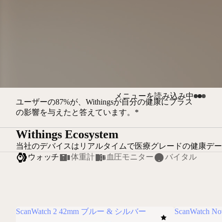
メニューを読み込み中
ユーザーの87%が、Withingsが自分の健康にプラス
の影響を与えたと答えています。*
Withings Ecosystem
当社のデバイスはリアルタイムで医療グレードの健康デー
ウォッチ
体重計
血圧モニター
バイタル
ScanWatch 2 42mm ブルー & シルバー
ScanWatch N