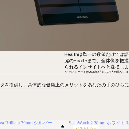
Healthは単一の数値だけでは
臓のHealthまで、全体像を
られるインサイトへと変換しま
*このアンケートは2025年6月に3,274人の異
タを提供し、具体的な健康上のメリットをあなたの手のひらに
ova Brilliant 39mm シルバー
ScanWatch 2 38mm ホ
ベストセラー