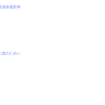
組成
体脂肪率
に
彼のために