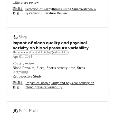
Litterature review
詳細を
Detection of Arrhythmias Using Smartwatches-A
Systematic Literature Review
見る
Sleep
Impact of sleep quality and physical
activity on blood pressure variability
Hypertension
Physical Activity
Quality of Life
Apr 01, 2024
バイオマーカー
Blood Pressure, Sleep, Sports activity time, Steps
研究の種類
Retrospective Study
詳細を
Impact of sleep quality and physical activity on
blood pressure variability
見る
Public Health