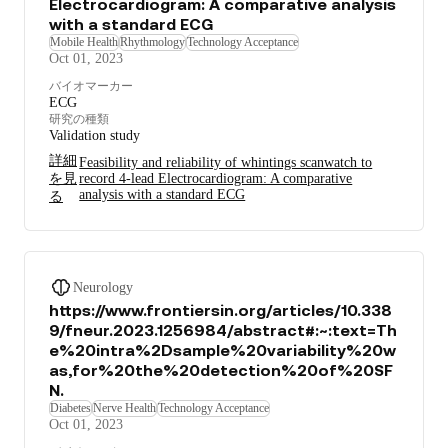
Electrocardiogram: A comparative analysis
with a standard ECG
Mobile Health
Rhythmology
Technology Acceptance
Oct 01, 2023
バイオマーカー
ECG
研究の種類
Validation study
詳細
Feasibility and reliability of whintings scanwatch to
を見
record 4-lead Electrocardiogram: A comparative
analysis with a standard ECG
る
Neurology
https://www.frontiersin.org/articles/10.338
9/fneur.2023.1256984/abstract#:~:text=Th
e%20intra%2Dsample%20variability%20w
as,for%20the%20detection%20of%20SF
N.
Diabetes
Nerve Health
Technology Acceptance
Oct 01, 2023