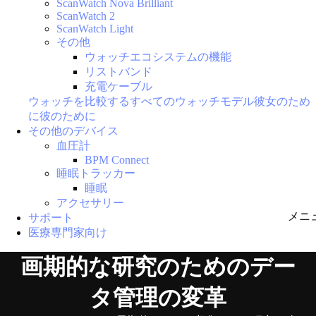
ScanWatch Nova Brilliant
ScanWatch 2
ScanWatch Light
その他
ウォッチエコシステムの機能
リストバンド
充電ケーブル
ウォッチを比較する
すべてのウォッチモデル
彼女のため
に
彼のために
その他のデバイス
血圧計
BPM Connect
睡眠トラッカー
睡眠
アクセサリー
メニ
サポート
医療専門家向け
画期的な研究のためのデー
タ管理の変革