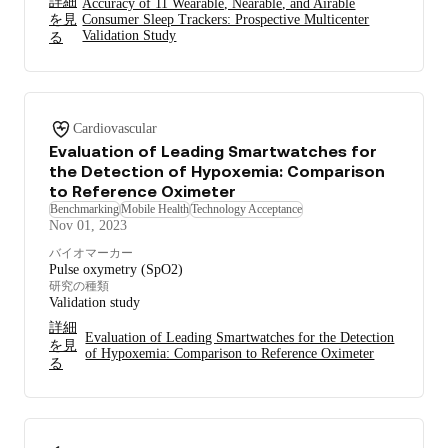
詳細
Accuracy of 11 Wearable, Nearable, and Airable
を見
Consumer Sleep Trackers: Prospective Multicenter
Validation Study
る
Cardiovascular
Evaluation of Leading Smartwatches for
the Detection of Hypoxemia: Comparison
to Reference Oximeter
Benchmarking
Mobile Health
Technology Acceptance
Nov 01, 2023
バイオマーカー
Pulse oxymetry (SpO2)
研究の種類
Validation study
詳細
Evaluation of Leading Smartwatches for the Detection
を見
of Hypoxemia: Comparison to Reference Oximeter
る