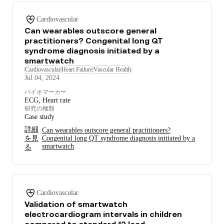
Cardiovascular
Can wearables outscore general
practitioners? Congenital long QT
syndrome diagnosis initiated by a
smartwatch
Cardiovascular
Heart Failure
Vascular Health
Jul 04, 2024
バイオマーカー
ECG, Heart rate
研究の種類
Case study
詳細
Can wearables outscore general practitioners?
を見
Congenital long QT syndrome diagnosis initiated by a
smartwatch
る
Cardiovascular
Validation of smartwatch
electrocardiogram intervals in children
compared to standard 12 lead