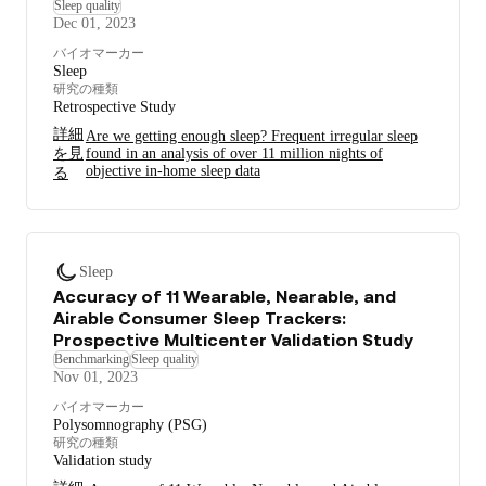
Sleep quality
Dec 01, 2023
バイオマーカー
Sleep
研究の種類
Retrospective Study
詳細
Are we getting enough sleep? Frequent irregular sleep
を見
found in an analysis of over 11 million nights of
objective in-home sleep data
る
Sleep
Accuracy of 11 Wearable, Nearable, and
Airable Consumer Sleep Trackers:
Prospective Multicenter Validation Study
Benchmarking
Sleep quality
Nov 01, 2023
バイオマーカー
Polysomnography (PSG)
研究の種類
Validation study