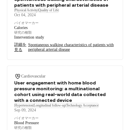
patients with peripheral arterial disease
Physical Activity
Quality of Life
Oct 04, 2024
バイオマーカー
Calories
研究の種類
Intervention study
詳細を
Spontaneous walking characteristics of patients with
peripheral arterial disease
見る
Cardiovascular
User engagement with home blood
pressure monitoring: a multinational
cohort using real-world data collected
with a connected device
Hypertension
Longitudinal follow-up
Technology Acceptance
Sep 09, 2024
バイオマーカー
Blood Pressure
研究の種類