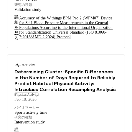
研究の種類
Validation study
詳
Accuracy of the Withings BPM Pro 2 (WPM07) Device
細
for Self-Blood Pressure Measurements in the General
を
Populations According to the International Organization
for Standardization Universal Standard (ISO 81060-
見
2:2018/AMD 2:2024) Protocol
る
Activity
Determining Cluster-Specific Differences
in the Number of Days Required to Reliably
Predict Habitual Physical Activity:
Intraclass Correlation Resampling Analysis
Physical Activity
Feb 10, 2026
バイオマーカー
Sports activity time
研究の種類
Intervention study
詳