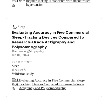
詳細を見
Regular snoring is associated with uncontrolled
hypertension
る
Sleep
Evaluating Accuracy in Five Commercial
Sleep-Tracking Devices Compared to
Research-Grade Actigraphy and
Polysomnography
Benchmarking
Sleep quality
Jan 01, 2024
バイオマーカー
Sleep
研究の種類
Validation study
詳細
Evaluating Accuracy in Five Commercial Sleep-
を見
Tracking Devices Compared to Research-Grade
Actigraphy and Polysomnography
る