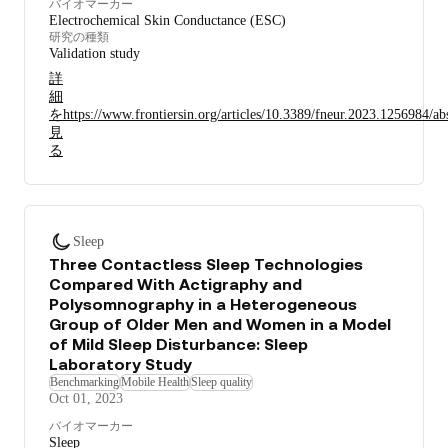
バイオマーカー
Electrochemical Skin Conductance (ESC)
研究の種類
Validation study
詳
細
を
https://www.frontiersin.org/articles/10.3389/fneur.2023.12569
見
る
Sleep
Three Contactless Sleep Technologies
Compared With Actigraphy and
Polysomnography in a Heterogeneous
Group of Older Men and Women in a Model
of Mild Sleep Disturbance: Sleep
Laboratory Study
Benchmarking
Mobile Health
Sleep quality
Oct 01, 2023
バイオマーカー
Sleep