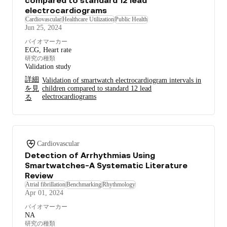
electrocardiograms
Cardiovascular
Healthcare Utilization
Public Health
Jun 25, 2024
バイオマーカー
ECG, Heart rate
研究の種類
Validation study
詳細
Validation of smartwatch electrocardiogram intervals in
を見
children compared to standard 12 lead
electrocardiograms
る
Cardiovascular
Detection of Arrhythmias Using
Smartwatches-A Systematic Literature
Review
Atrial fibrillation
Benchmarking
Rhythmology
Apr 01, 2024
バイオマーカー
NA
研究の種類