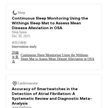
Sleep
Continuous Sleep Monitoring Using the
Withings Sleep Mat to Assess Mean
Disease Alleviation in OSA
Sleep Apnea
Dec 30, 2025
研究の種類
Intervention study
詳細
Continuous Sleep Monitoring Using the Withings
を見
Sleep Mat to Assess Mean Disease Alleviation in OSA
る
Cardiovascular
Accuracy of Smartwatches in the
Detection of Atrial Fibrillation: A
Systematic Review and Diagnostic Meta-
Analysis
Atrial fibrillation