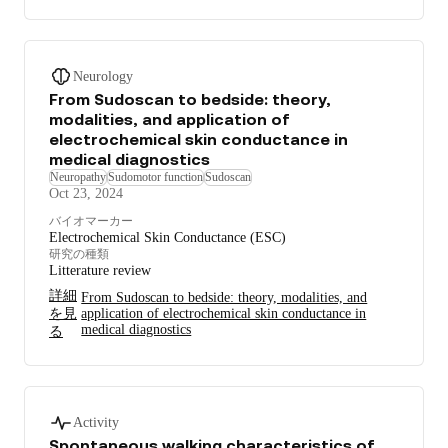
Neurology
From Sudoscan to bedside: theory,
modalities, and application of
electrochemical skin conductance in
medical diagnostics
Neuropathy
Sudomotor function
Sudoscan
Oct 23, 2024
バイオマーカー
Electrochemical Skin Conductance (ESC)
研究の種類
Litterature review
詳細
From Sudoscan to bedside: theory, modalities, and
を見
application of electrochemical skin conductance in
medical diagnostics
る
Activity
Spontaneous walking characteristics of