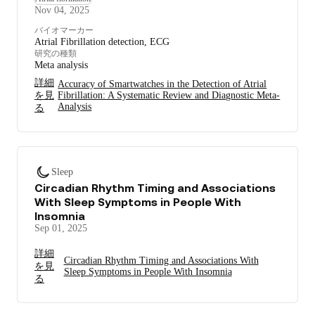
Nov 04, 2025
バイオマーカー
Atrial Fibrillation detection, ECG
研究の種類
Meta analysis
詳細
Accuracy of Smartwatches in the Detection of Atrial
を見
Fibrillation: A Systematic Review and Diagnostic Meta-
Analysis
る
Sleep
Circadian Rhythm Timing and Associations
With Sleep Symptoms in People With
Insomnia
Sep 01, 2025
詳細
Circadian Rhythm Timing and Associations With
を見
Sleep Symptoms in People With Insomnia
る