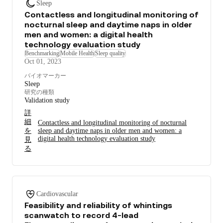
Sleep
Contactless and longitudinal monitoring of
nocturnal sleep and daytime naps in older
men and women: a digital health
technology evaluation study
Benchmarking
Mobile Health
Sleep quality
Oct 01, 2023
バイオマーカー
Sleep
研究の種類
Validation study
詳
細
Contactless and longitudinal monitoring of nocturnal
を
sleep and daytime naps in older men and women: a
digital health technology evaluation study
見
る
Cardiovascular
Feasibility and reliability of whintings
scanwatch to record 4-lead