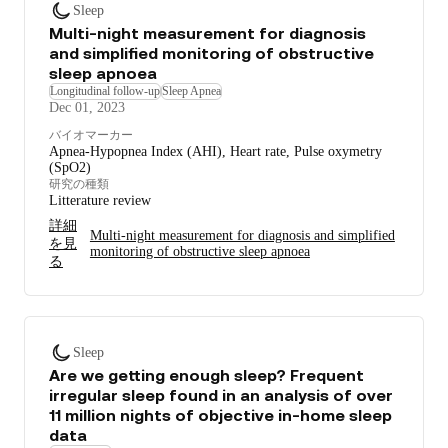
Sleep
Multi-night measurement for diagnosis
and simplified monitoring of obstructive
sleep apnoea
Longitudinal follow-up
Sleep Apnea
Dec 01, 2023
バイオマーカー
Apnea-Hypopnea Index (AHI), Heart rate, Pulse oxymetry
(SpO2)
研究の種類
Litterature review
詳細
Multi-night measurement for diagnosis and simplified
を見
monitoring of obstructive sleep apnoea
る
Sleep
Are we getting enough sleep? Frequent
irregular sleep found in an analysis of over
11 million nights of objective in-home sleep
data