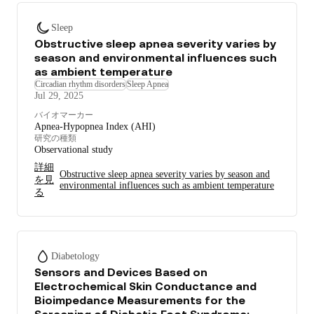
Sleep
Obstructive sleep apnea severity varies by
season and environmental influences such
as ambient temperature
Circadian rhythm disorders
Sleep Apnea
Jul 29, 2025
バイオマーカー
Apnea-Hypopnea Index (AHI)
研究の種類
Observational study
詳細
Obstructive sleep apnea severity varies by season and
を見
environmental influences such as ambient temperature
る
Diabetology
Sensors and Devices Based on
Electrochemical Skin Conductance and
Bioimpedance Measurements for the