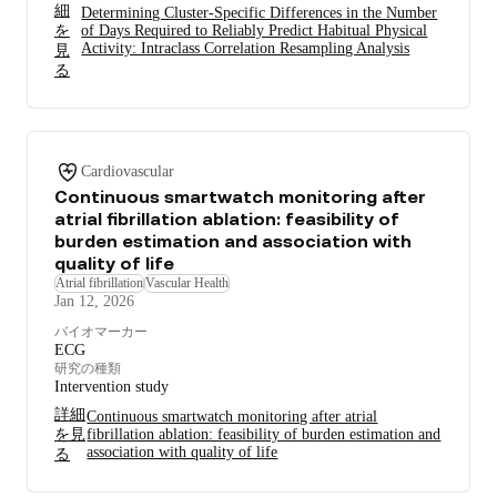
細
Determining Cluster-Specific Differences in the Number
を
of Days Required to Reliably Predict Habitual Physical
Activity: Intraclass Correlation Resampling Analysis
見
る
Cardiovascular
Continuous smartwatch monitoring after
atrial fibrillation ablation: feasibility of
burden estimation and association with
quality of life
Atrial fibrillation
Vascular Health
Jan 12, 2026
バイオマーカー
ECG
研究の種類
Intervention study
詳細
Continuous smartwatch monitoring after atrial
を見
fibrillation ablation: feasibility of burden estimation and
association with quality of life
る