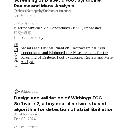
Screening of Diabetic Foot Syndrome:
Review and Meta-Analysis
Diabetes
Neuropathy
Sudomotor function
Jan 26, 2025
バイオマーカー
Electrochemical Skin Conductance (ESC), Impedance
研究の種類
Intervention study
詳
Sensors and Devices Based on Electrochemical Skin
細
Conductance and Bioimpedance Measurements for the
を
Screening of Diabetic Foot Syndrome: Review and Meta-
見
Analysis
る
Algorithm
Design and validation of Withings ECG
Software 2, a tiny neural network based
algorithm for detection of atrial fibrillation
Atrial fibrillation
Dec 05, 2024
バイオマーカー