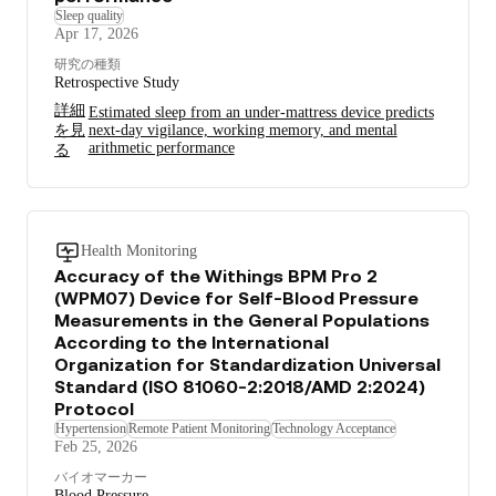
Sleep quality
Apr 17, 2026
研究の種類
Retrospective Study
詳細
Estimated sleep from an under-mattress device predicts
を見
next-day vigilance, working memory, and mental
arithmetic performance
る
Health Monitoring
Accuracy of the Withings BPM Pro 2
(WPM07) Device for Self-Blood Pressure
Measurements in the General Populations
According to the International
Organization for Standardization Universal
Standard (ISO 81060-2:2018/AMD 2:2024)
Protocol
Hypertension
Remote Patient Monitoring
Technology Acceptance
Feb 25, 2026
バイオマーカー
Blood Pressure