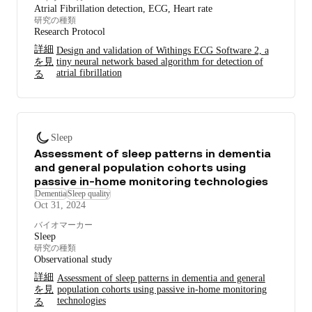
Atrial Fibrillation detection, ECG, Heart rate
研究の種類
Research Protocol
詳細
Design and validation of Withings ECG Software 2, a
を見
tiny neural network based algorithm for detection of
atrial fibrillation
る
Sleep
Assessment of sleep patterns in dementia
and general population cohorts using
passive in-home monitoring technologies
Dementia
Sleep quality
Oct 31, 2024
バイオマーカー
Sleep
研究の種類
Observational study
詳細
Assessment of sleep patterns in dementia and general
を見
population cohorts using passive in-home monitoring
technologies
る