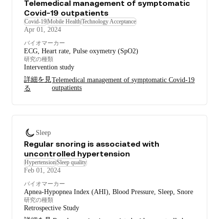
Telemedical management of symptomatic
Covid-19 outpatients
Covid-19
Mobile Health
Technology Acceptance
Apr 01, 2024
バイオマーカー
ECG, Heart rate, Pulse oxymetry (SpO2)
研究の種類
Intervention study
詳細を見
Telemedical management of symptomatic Covid-19
outpatients
る
Sleep
Regular snoring is associated with
uncontrolled hypertension
Hypertension
Sleep quality
Feb 01, 2024
バイオマーカー
Apnea-Hypopnea Index (AHI), Blood Pressure, Sleep, Snore
研究の種類
Retrospective Study