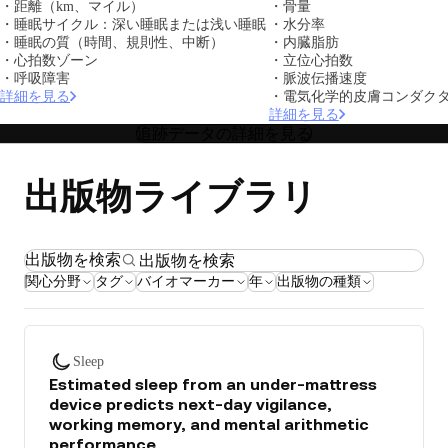
・距離（km、マイル）
・骨量
・睡眠サイクル：深い睡眠または浅い睡眠
・水分率
・睡眠の質（時間、規則性、中断）
・内臓脂肪
・心拍数ゾーン
・立位心拍数
・呼吸障害
・脈波伝播速度
詳細を見る
・電気化学的皮膚コンダク
詳細を見る
追跡データの詳細を見る
出版物ライブラリ
出版物を検索
関心分野
タグ
バイオマーカー
年
出版物の種類
Sleep
Estimated sleep from an under-mattress
device predicts next-day vigilance,
working memory, and mental arithmetic
performance