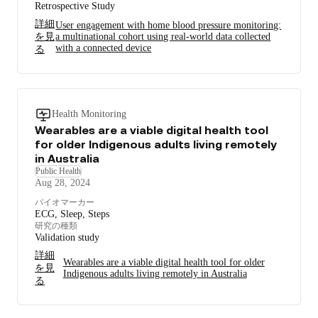
Retrospective Study
詳細
User engagement with home blood pressure monitoring:
を見
a multinational cohort using real-world data collected
with a connected device
る
Health Monitoring
Wearables are a viable digital health tool
for older Indigenous adults living remotely
in Australia
Public Health
Aug 28, 2024
バイオマーカー
ECG, Sleep, Steps
研究の種類
Validation study
詳細
Wearables are a viable digital health tool for older
を見
Indigenous adults living remotely in Australia
る