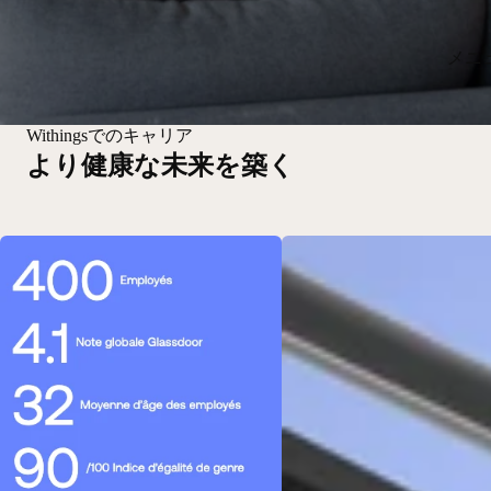
メニ
Withingsでのキャリア
より健康な未来を築く