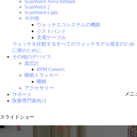
ScanWatch Nova Brilliant
ScanWatch 2
ScanWatch Light
その他
ウォッチエコシステムの機能
リストバンド
充電ケーブル
ウォッチを比較する
すべてのウォッチモデル
彼女のため
に
彼のために
その他のデバイス
血圧計
BPM Connect
睡眠トラッカー
睡眠
アクセサリー
メニ
サポート
医療専門家向け
スライドショー