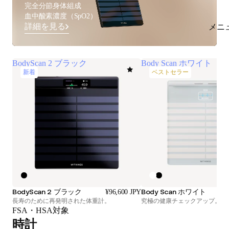
完全分節身体組成
血中酸素濃度（SpO2）
詳細を見る
メニ
BodyScan 2 ブラック
Body Scan ホワイト
新着
ベストセラー
BodyScan 2 ブラック
Body Scan ホワイト
¥96,600 JPY
長寿のために再発明された体重計。
究極の健康チェックアップ。よ
FSA・HSA対象
時計