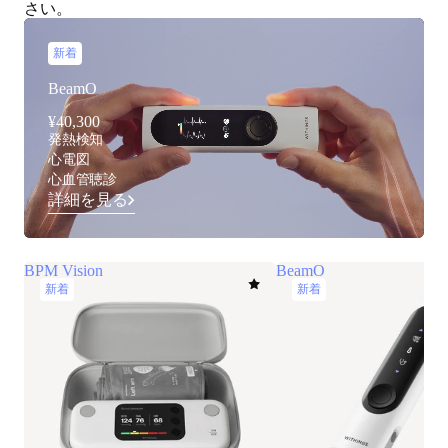
さい。
新着
BeamO
¥40,300
発熱検知
心電図
心血管聴診
詳細を見る
BPM Vision
BeamO
新着
新着