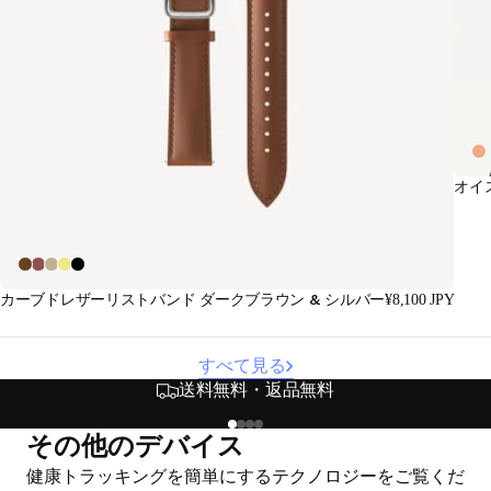
オイ
カーブドレザーリストバンド ダークブラウン & シルバー
¥8,100 JPY
すべて見る
送料無料・返品無料
その他のデバイス
健康トラッキングを簡単にするテクノロジーをご覧くだ