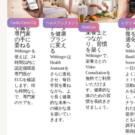
Cardio Check-Up
ヘルスアシスタント
レディ
心臓を
データ
夜
NutriCare
栄養士と
専門家
を健康
復
つなが
の手に
プラン
適
り、習慣
委ねる
に変え
る
を築く
る
Withings+を
With
Withings+で、
使えば、24
Withings+は
Readi
栄養士との
時間以内に
Health
Sco
Video
認定循環器
Assistantを
一日
Consultationを
専門医が
さらに進化
よく
無料でご利用
ECGを確認
させ、毎日
ト！
いただけま
します。待
学習を重ね
活動
す。健康的な
ち時間なし
ながら、よ
ルを
体のための習
で、専門家
り長く健康
し、
慣を長続きさ
のケアを。
的な未来へ
ナラ
せましょう。
の確かな道
れた
を築いてい
提供
きます。
とも
調不
期兆