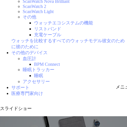
ScanWatch Nova Brilliant
ScanWatch 2
ScanWatch Light
その他
ウォッチエコシステムの機能
リストバンド
充電ケーブル
ウォッチを比較する
すべてのウォッチモデル
彼女のため
に
彼のために
その他のデバイス
血圧計
BPM Connect
睡眠トラッカー
睡眠
アクセサリー
メニ
サポート
医療専門家向け
スライドショー