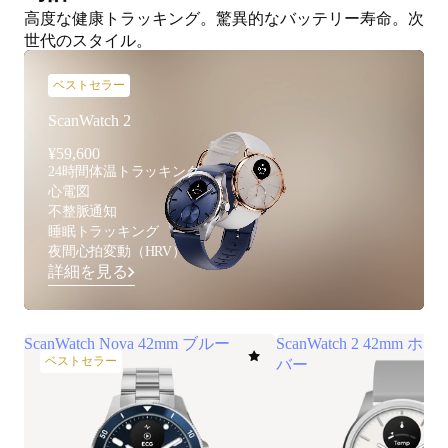
高度な健康トラッキング。驚異的なバッテリー寿命。次
世代のスタイル。
ベストセラー
ScanWatch 2
¥59,600
24時間体温トラッキング
心電図
不整脈通知
睡眠トラッキング
夜間心拍変動（HRV）
詳細を見る
ScanWatch Nova 42mm ブルー
ScanWatch 2 42mm
ベストセラー
バー