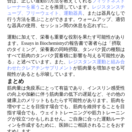
合は、正しい運動の方法を教えてくれる
フィットネスト
レーナーを雇う
ことを推奨しています。
レジスタンスチ
ューブ、フリーウェイト、運動器具
、または器具なしで
行う方法を選ぶことができます。ウォームアップ、適切
な器具の使用、セッション間の休息を忘れずに。
運動に加えて、栄養も重要な役割を果たす可能性があり
ます。Essays in Biochemistryの報告書で著者らは「摂取
のタイミング、栄養素の同時摂取、タンパク質の種類は
すべて筋肉のタンパク質蓄積に影響を与える可能性があ
る」と述べています。また、
レジスタンス運動と組み合
わせたクレアチンサプリメント
が筋肉量を増加させる可
能性があるとも示唆しています。
まとめ
筋肉量は免疫系にとって有益であり、インスリン感受性
の向上や加齢に伴う筋肉量の低下の遅延など、その他の
健康上のメリットももたらす可能性があります。筋肉を
増やすことを目指す場合でも、筋肉を維持することを目
指す場合でも、ウェイトトレーニングや筋力トレーニン
グが役立つかもしれません。ご自身に合った運動ルーテ
ィンを作成するために、医師にご相談されることをおす
すめします。