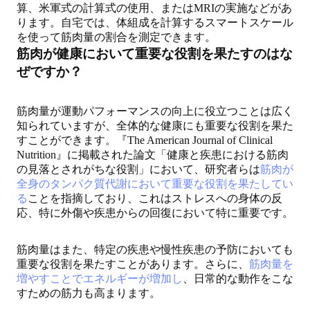
算、米軍式の計算式の使用、またはMRIの実施などがあ
ります。自宅では、体組成を計算するスマートスケール
を使って筋肉量の割合を測定できます。
筋肉が健康において重要な役割を果たすのはな
ぜですか？
筋肉量が運動パフォーマンスの向上に役立つことは広く
知られていますが、全体的な健康にも重要な役割を果た
すことができます。『The American Journal of Clinical
Nutrition』に掲載された論文「健康と疾患における筋肉
の見落とされがちな役割」において、研究者らは
筋肉が
全身のタンパク質代謝において重要な役割を果たしてい
る
ことを指摘しており、これはストレスへの身体の反
応、特に外傷や疾患からの回復において特に重要です。
筋肉量はまた、特定の疾患や慢性疾患の予防においても
重要な役割を果たすことがあります。さらに、
筋肉量を
増やすことでエネルギーが増加し
、日常的な動作をこな
すための筋力も高まります。