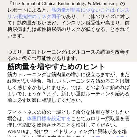
『The Journal of Clinical Endocrinology & Metabolism』の
レポートによると、
筋肉量が非常に少ないことはインス
リン抵抗性のリスク因子
であり、「（体のサイズに対し
て）筋肉量が多いほど、インスリン感受性が高まり、前
糖尿病または顕性糖尿病のリスクが低くなる」とされて
います。
つまり、筋力トレーニングはグルコースの調節を改善す
るのに役立つ可能性があります。
筋肉量を増やすためのヒント
筋力トレーニングは筋肉量の増加に役立ちますが、まだ
経験がない場合、新しいトレーニングを始めることは難
しく感じるかもしれません。では、どのように始めれば
よいでしょうか？まず、新しい運動ルーティンを始める
前に必ず医師に相談してください。
フィットネスの旅の一環として余分な体重を落としたい
場合は、
体重目標を設定する
ことでカロリー摂取量を管
理し体脂肪を燃焼させることを検討してください。
WebMDは、特にウェイトリフティングに興味がある場