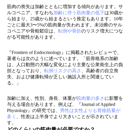
筋肉の喪失は加齢とともに増加する傾向があります。サ
ルコペニア、すなわち
加齢に伴う筋肉量の低下
は30歳か
ら始まり、25歳から始まるという推定もあります。10年
ごとに最大3〜5%の筋肉量が失われます。未治療のサル
コペニアや骨粗鬆症は、
転倒や骨折
のリスク増大につな
がる可能性があります。
『Frontiers of Endocrinology』に掲載されたレビューで、
著者らは次のように述べています。「筋骨格系の加齢
は、人口動態の大幅な変化により主要な公衆衛生上の負
担となっており、
転倒リスクの高さ
、高齢者の自立喪
失、および健康転帰が乏しい施設入所と関連してい
る。」
加齢に加え、性別、身長、体重が
筋肉量の多さ
に影響を
与える場合があります。例えば、『Journal of Applied
Physiology』の研究では、
男性は女性よりも骨格筋量が
多く
、性差は上半身でより大きいことが示されていま
す。
どのくらいの筋肉量が必要ですか？