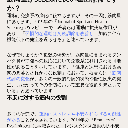
か？
運動は免疫系の強化に役立ちますが、その一因は筋肉量
にあります。2019年の『Journal of Sport and Health
Science』のレビューで、著者らは運動に抗炎症作用が
あり、「
習慣的な運動は免疫調節を改善し
、加齢に伴う
機能低下の発症を遅らせる」と述べています。
なぜでしょうか？複数の研究が、筋肉量に含まれるタン
パク質が損傷への反応において免疫系に利用される可能
性があることを示しています。「健康と疾患における筋
肉の見落とされがちな役割」において、著者らは「
筋肉
代謝の変化
が、多くの一般的な病的状態や慢性疾患の発
生、したがってその予防において重要な役割を果たして
いる」と述べています。
不安に対する筋肉の役割
多くの研究で、
運動はストレスや不安を和らげる可能性
がある
ことが示されています。2014年の『Frontiers of
Psychology』に掲載された「レジスタンス運動の抗不安