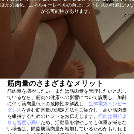
疫系の強化、エネルギーレベルの向上、ストレスの軽減につな
がる可能性があります。
メニ
筋肉量のさまざまなメリット
筋肉量を増やしたい、または筋肉量を管理したい
と思っ
ているなら、筋肉の健康への影響について説明し、加齢
に伴う筋肉量低下の危険性を解説し、
生体電気インピー
ダンス
を含む筋肉量の測定方法をご紹介し、高い筋肉量
を維持するためのヒントをお伝えします。
筋肉は脂肪よ
りも密度が高い
ため、活動量を増やしても体重が減らな
い場合は、除脂肪筋肉量が増加しているためかもしれま