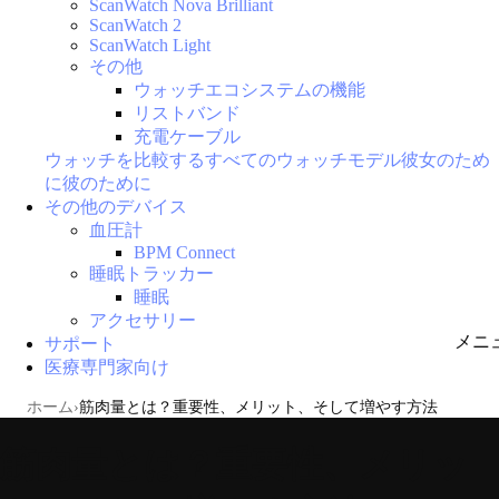
ScanWatch Nova Brilliant
ScanWatch 2
ScanWatch Light
その他
ウォッチエコシステムの機能
リストバンド
充電ケーブル
ウォッチを比較する
すべてのウォッチモデル
彼女のため
に
彼のために
その他のデバイス
血圧計
BPM Connect
睡眠トラッカー
睡眠
アクセサリー
メニ
サポート
医療専門家向け
ホーム
筋肉量とは？重要性、メリット、そして増やす方法
筋肉量とは？重要性、メリッ