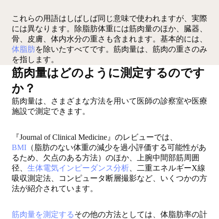
これらの用語はしばしば同じ意味で使われますが、実際
には異なります。除脂肪体重には筋肉量のほか、臓器、
骨、皮膚、体内水分の重さも含まれます。基本的には、
体脂肪
を除いたすべてです。筋肉量は、筋肉の重さのみ
を指します。
筋肉量はどのように測定するのです
か？
筋肉量は、さまざまな方法を用いて医師の診察室や医療
施設で測定できます。
『Journal of Clinical Medicine』のレビューでは、
BMI
（脂肪のない体重の減少を過小評価する可能性があ
るため、欠点のある方法）のほか、上腕中間部筋周囲
径、
生体電気インピーダンス分析
、二重エネルギーX線
吸収測定法、コンピュータ断層撮影など、いくつかの方
法が紹介されています。
筋肉量を測定する
その他の方法としては、体脂肪率の計