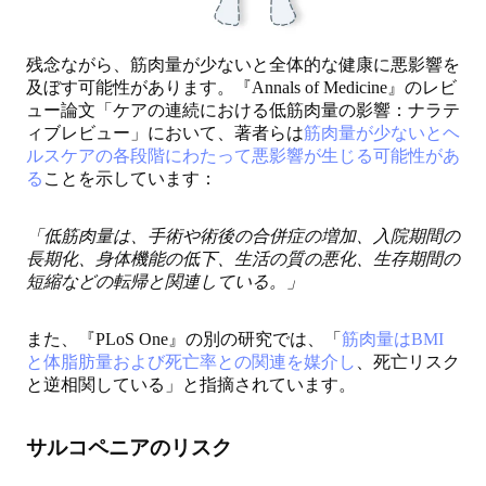
残念ながら、筋肉量が少ないと全体的な健康に悪影響を
及ぼす可能性があります。『Annals of Medicine』のレビ
ュー論文「ケアの連続における低筋肉量の影響：ナラテ
ィブレビュー」において、著者らは
筋肉量が少ないとヘ
ルスケアの各段階にわたって悪影響が生じる可能性があ
る
ことを示しています：
「低筋肉量は、手術や術後の合併症の増加、入院期間の
長期化、身体機能の低下、生活の質の悪化、生存期間の
短縮などの転帰と関連している。」
また、『PLoS One』の別の研究では、「
筋肉量はBMI
と体脂肪量および死亡率との関連を媒介し
、死亡リスク
と逆相関している」と指摘されています。
サルコペニアのリスク