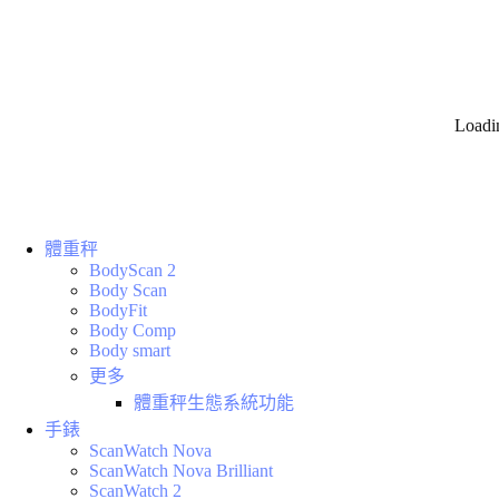
Loadi
體重秤
BodyScan 2
Body Scan
BodyFit
Body Comp
Body smart
更多
體重秤生態系統功能
手錶
ScanWatch Nova
ScanWatch Nova Brilliant
ScanWatch 2