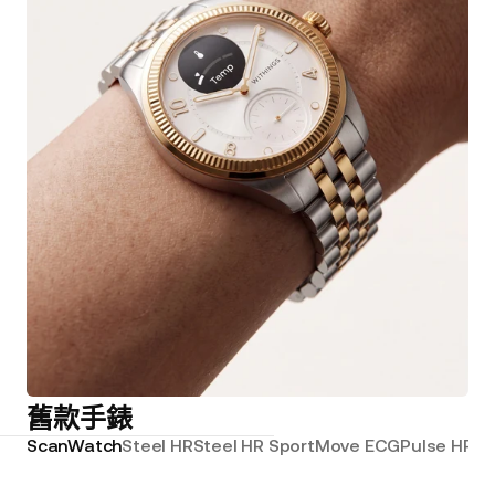
舊款手錶
ScanWatch
Steel HR
Steel HR Sport
Move ECG
Pulse HR
Wi