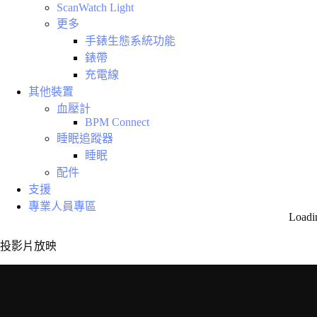
ScanWatch Light
更多
手錶生態系統功能
錶帶
充電線
其他裝置
血壓計
BPM Connect
睡眠追蹤器
睡眠
配件
支援
專業人員專區
Loadi
投影片放映