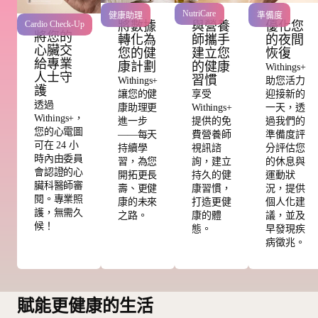
NutriCare
健康助理
準備度
將數據
與營養
優化您
Cardio Check-Up
將您的
轉化為
師攜手
的夜間
心臟交
您的健
建立您
恢復
給專業
康計劃
的健康
Withings+
人士守
習慣
Withings+
助您活力
護
讓您的健
享受
迎接新的
透過
康助理更
Withings+
一天，透
Withings+，
進一步
提供的免
過我們的
您的心電圖
——每天
費營養師
準備度評
可在 24 小
持續學
視訊諮
分評估您
時內由委員
習，為您
詢，建立
的休息與
會認證的心
開拓更長
持久的健
運動狀
臟科醫師審
壽、更健
康習慣，
況，提供
閱。專業照
康的未來
打造更健
個人化建
護，無需久
之路。
康的體
議，並及
候！
態。
早發現疾
病徵兆。
賦能更健康的生活