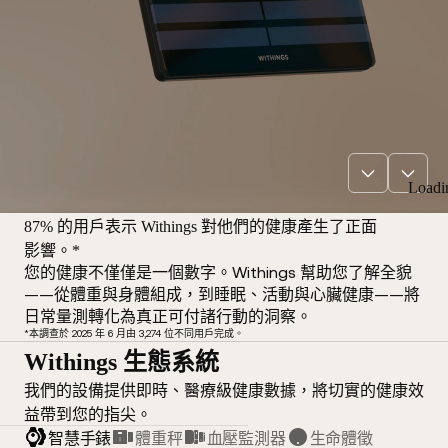
Loadi
87% 的用戶表示 Withings 對他們的健康產生了正面
影響。*
您的健康不僅僅是一個數字。Withings 幫助您了解全貌
——從體重與身體組成，到睡眠、活動與心臟健康——將
日常量測轉化為真正可付諸行動的洞察。
*本調查於 2025 年 6 月由 3,274 位不同用戶完成。
Withings 生態系統
我們的設備提供即時、醫療級健康數據，將切實的健康效
益帶到您的指尖。
智慧手錶
體重秤
血壓監測器
生命體徵