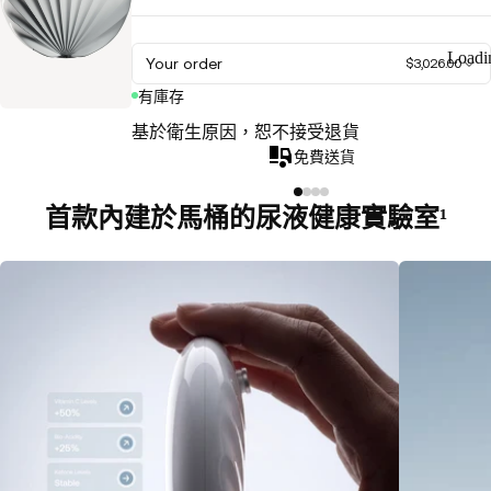
Loadi
Your order
$3,026.00
有庫存
基於衛生原因，恕不接受退貨
免費送貨
首款內建於馬桶的尿液健康實驗室¹