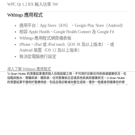
WPC Qi 1.2 RX 輸入功率 3W
Withings 應用程式
適用平台：App Store（iOS）、Google Play Store（Android）
相容 Apple Health、Google Health Connect 及 Google Fit
Withings 應用程式網頁儀表板
iPhone、iPad 或 iPod touch（iOS 18 及以上版本），或
Android 裝置（OS 12 及以上版本）
無法從電腦進行設定
深入了解 Withings 應用程式
¹U-Scan Nutrio 的測量結果僅供個人自我追蹤之用，不可用於診斷任何疾病或健康狀況，包
括臨床脫水、腎臟疾病、糖尿病、任何營養缺乏症或其他疾病與健康狀況。U-Scan Nutrio
的測量結果不適用於醫療用途，包括自我診斷或向醫生諮詢，僅供一般健身與健康目的使
用。如有任何醫療疑慮或在做出健康決策之前，請務必諮詢您的醫療保健提供者。請勿忽視
或延誤基於本裝置所提供資訊而尋求醫療建議。
隨時掌握最新資訊
搶先獲取我們的最新消息、健康小貼士與更新。
電子郵件
Facebook
Instagram
Youtube
Tiktok
Twitter