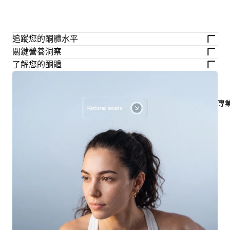
追蹤您的酮體水平
關鍵營養洞察
了解您的酮體
專