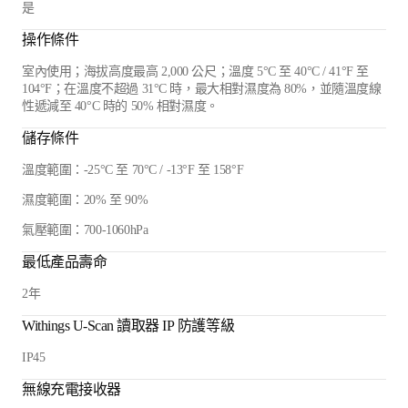
是
操作條件
室內使用；海拔高度最高 2,000 公尺；溫度 5°C 至 40°C / 41°F 至
104°F；在溫度不超過 31°C 時，最大相對濕度為 80%，並隨溫度線
性遞減至 40°C 時的 50% 相對濕度。
儲存條件
溫度範圍：-25°C 至 70°C / -13°F 至 158°F
濕度範圍：20% 至 90%
氣壓範圍：700-1060hPa
最低產品壽命
2年
Withings U-Scan 讀取器 IP 防護等級
IP45
無線充電接收器