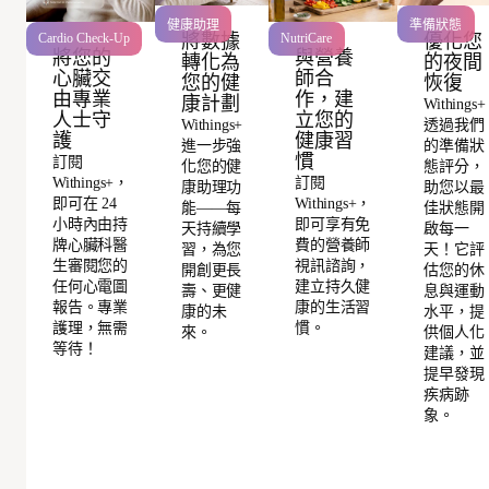
健康助理
準備狀態
將數據
優化您
Cardio Check-Up
NutriCare
將您的
與營養
轉化為
的夜間
心臟交
師合
您的健
恢復
由專業
作，建
康計劃
Withings+
人士守
立您的
Withings+
透過我們
護
健康習
進一步強
的準備狀
慣
訂閱
化您的健
態評分，
Withings+，
訂閱
康助理功
助您以最
即可在 24
Withings+，
能——每
佳狀態開
小時內由持
即可享有免
天持續學
啟每一
牌心臟科醫
費的營養師
習，為您
天！它評
生審閱您的
視訊諮詢，
開創更長
估您的休
任何心電圖
建立持久健
壽、更健
息與運動
報告。專業
康的生活習
康的未
水平，提
護理，無需
慣。
來。
供個人化
等待！
建議，並
提早發現
疾病跡
象。