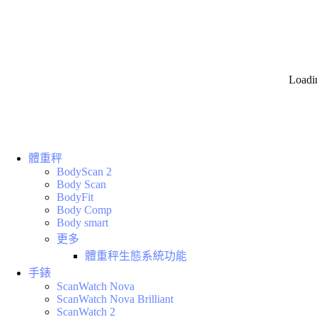
Loadi
體重秤
BodyScan 2
Body Scan
BodyFit
Body Comp
Body smart
更多
體重秤生態系統功能
手錶
ScanWatch Nova
ScanWatch Nova Brilliant
ScanWatch 2