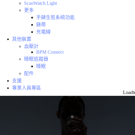
ScanWatch Light
更多
手錶生態系統功能
錶帶
充電線
其他裝置
血壓計
BPM Connect
睡眠追蹤器
睡眠
配件
支援
專業人員專區
Loadi