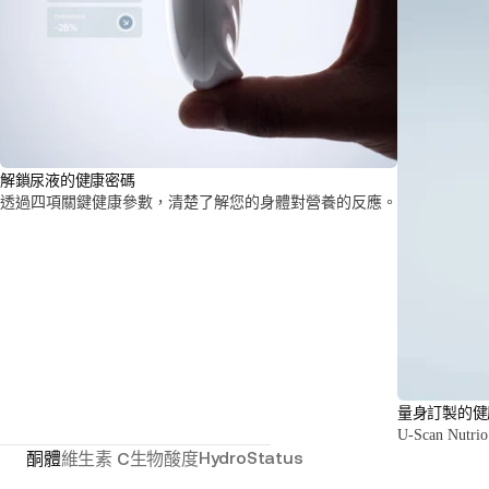
解鎖尿液的健康密碼
透過四項關鍵健康參數，清楚了解您的身體對營養的反應。
量身訂製的健
U-Scan 
HydroStatus
酮體
維生素 C
生物酸度