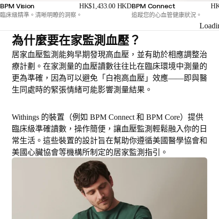
BPM Vision
BPM Connect
HK$1,433.00 HKD
HK
臨床級精準。清晰明瞭的洞察。
追蹤您的心血管健康狀況。
Loadi
為什麼要在家監測血壓？
居家血壓監測能夠早期發現高血壓，並有助於相應調整治
療計劃。在家測量的血壓讀數
往往比在臨床環境中測量的
更為準確
，因為可以避免「白袍高血壓」效應——即與醫
生同處時的緊張情緒可能影響測量結果。
Withings 的裝置（例如 BPM Connect 和 BPM Core）提供
臨床級準確讀數，操作簡便，讓血壓監測輕鬆融入你的日
常生活。這些裝置的設計旨在幫助你遵循美國醫學協會和
美國心臟協會等機構所制定的居家監測指引。