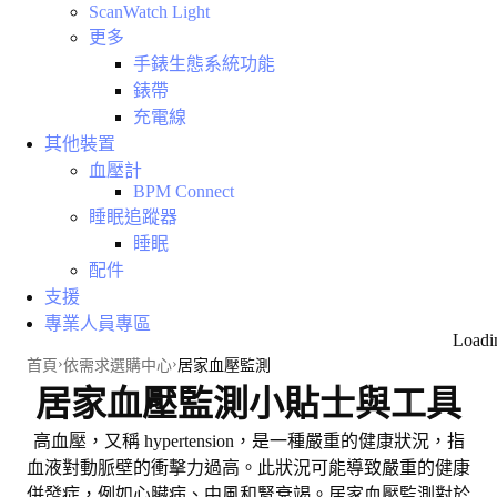
ScanWatch Light
更多
手錶生態系統功能
錶帶
充電線
其他裝置
血壓計
BPM Connect
睡眠追蹤器
睡眠
配件
支援
專業人員專區
Loadi
首頁
依需求選購中心
居家血壓監測
居家血壓監測小貼士與工具
高血壓，又稱
hypertension
，是一種嚴重的健康狀況，指
血液對動脈壁的衝擊力過高。此狀況
可能導致嚴重的健康
併發症
，例如心臟病、中風和腎衰竭。居家血壓監測對於