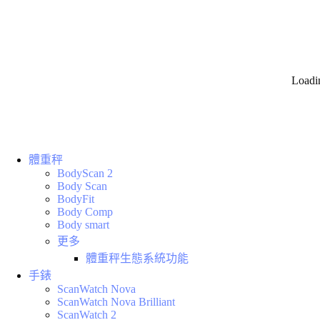
Loadi
體重秤
BodyScan 2
Body Scan
BodyFit
Body Comp
Body smart
更多
體重秤生態系統功能
手錶
ScanWatch Nova
ScanWatch Nova Brilliant
ScanWatch 2