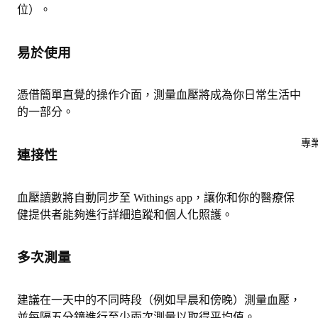
位）。
易於使用
憑借簡單直覺的操作介面，測量血壓將成為你日常生活中
的一部分。
專
連接性
血壓讀數將自動同步至 Withings app，讓你和你的醫療保
健提供者能夠進行詳細追蹤和個人化照護。
多次測量
建議在一天中的不同時段（例如早晨和傍晚）測量血壓，
並每隔五分鐘進行至少兩次測量以取得平均值。