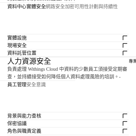
資料中心實體安全
網路安全
加密
可用性計劃與持續性
實體設施
現場安全
資料託管位置
人力資源安全
專
負責處理 Withings Cloud 中資料的少數員工須接受定期審
查，並持續接受如何降低個人資料處理風險的培訓。-
員工管理
安全意識
背景與能力查核
保密協議
角色與職責定義