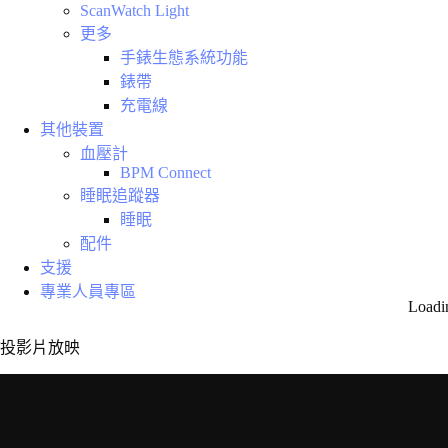
ScanWatch Light
更多
手錶生態系統功能
錶帶
充電線
其他裝置
血壓計
BPM Connect
睡眠追蹤器
睡眠
配件
支援
專業人員專區
Loadi
投影片放映