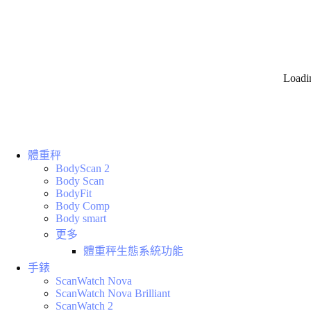
Loadi
體重秤
BodyScan 2
Body Scan
BodyFit
Body Comp
Body smart
更多
體重秤生態系統功能
手錶
ScanWatch Nova
ScanWatch Nova Brilliant
ScanWatch 2