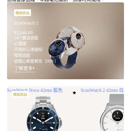
暢銷商品
ScanWatch 2
$2,946.00
24/7 體溫追蹤
心電圖
不規則心律通知
睡眠追蹤
夜間心率變異性（HRV）
了解更多
ScanWatch Nova 42mm 藍色
ScanWatch 2 42mm 白
暢銷商品