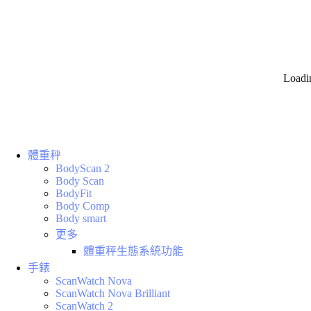
Loadi
體重秤
BodyScan 2
Body Scan
BodyFit
Body Comp
Body smart
更多
體重秤生態系統功能
手錶
ScanWatch Nova
ScanWatch Nova Brilliant
ScanWatch 2