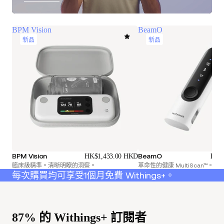
BPM Vision
BeamO
新品
新品
BPM Vision
BeamO
HK$1,433.00 HKD
HK$
臨床級精準。清晰明瞭的洞察。
革命性的健康 MultiScan™。
每次購買均可享受1個月免費 Withings+。
87% 的 Withings+ 訂閱者