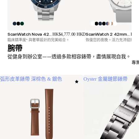
ScanWatch Nova 42mm 藍色
ScanWatch 2 42mm 白色銀色
HK$4,777.00 HKD
HK$
臨床精準度* 與奢華設計的完美結合。
恢復您的夜晚。活力充沛迎接每
腕帶
從健身到辦公室——透過多款相容錶帶，盡情展現自我。
專
弧形皮革錶帶 深棕色 & 銀色
Oyster 金屬鏈節錶帶