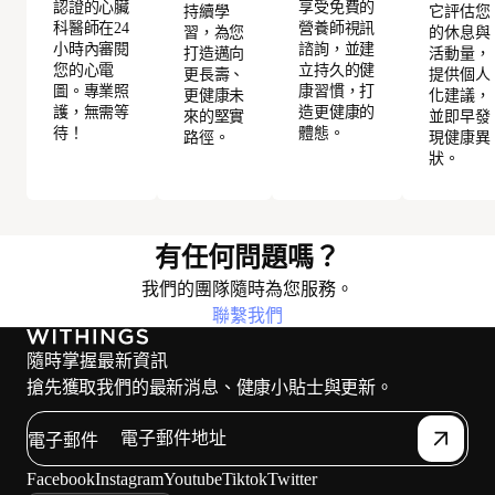
認證的心臟
享受免費的
持續學
它評估您
科醫師在24
營養師視訊
習，為您
的休息與
小時內審閱
諮詢，並建
打造邁向
活動量，
您的心電
立持久的健
更長壽、
提供個人
圖。專業照
康習慣，打
更健康未
化建議，
護，無需等
造更健康的
來的堅實
並即早發
待！
體態。
路徑。
現健康異
狀。
有任何問題嗎？
我們的團隊隨時為您服務。
聯繫我們
隨時掌握最新資訊
搶先獲取我們的最新消息、健康小貼士與更新。
電子郵件
Facebook
Instagram
Youtube
Tiktok
Twitter