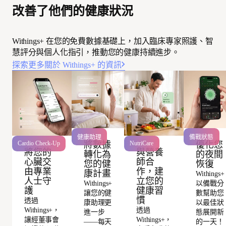
改善了他們的健康狀況
Withings+ 在您的免費數據基礎上，加入臨床專家照護、智
慧評分與個人化指引，推動您的健康持續進步。
探索更多關於 Withings+ 的資訊
健康助理
備戰狀態
將數據
優化您
Cardio Check-Up
NutriCare
將您的
與營養
轉化為
的夜間
心臟交
師合
您的健
恢復
由專業
作，建
康計畫
Withings+
人士守
立您的
Withings+
以備戰分
護
健康習
讓您的健
數幫助您
慣
透過
康助理更
以最佳狀
Withings+，
透過
進一步
態展開新
讓經董事會
Withings+，
——每天
的一天！