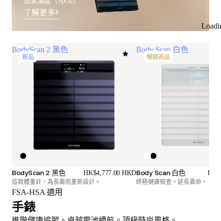
血氧濃度（SpO2）
了解更多
Loadi
BodyScan 2 黑色
Body Scan 白色
新品
暢銷商品
BodyScan 2 黑色
Body Scan 白色
HK$4,777.00 HKD
HK$
這款體重計，為長壽而重新設計。
終極健康檢查。延長壽命。
FSA-HSA 適用
手錶
進階健康追蹤。卓越電池續航。頂級時尚風格。