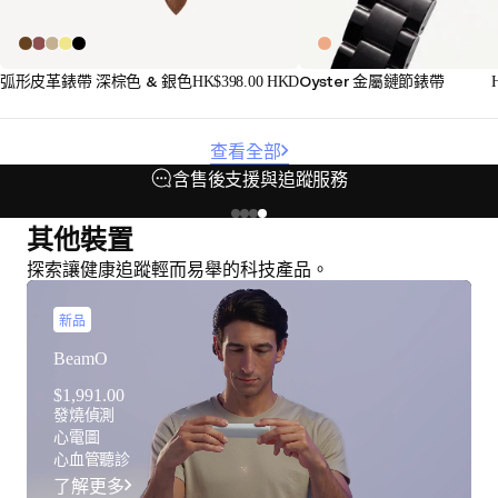
Oyster 金屬鏈節錶帶
弧形皮革錶帶 深棕色 & 銀色
HK$398.00 HKD
查看全部
含售後支援與追蹤服務
其他裝置
探索讓健康追蹤輕而易舉的科技產品。
新品
BeamO
$1,991.00
發燒偵測
心電圖
心血管聽診
了解更多