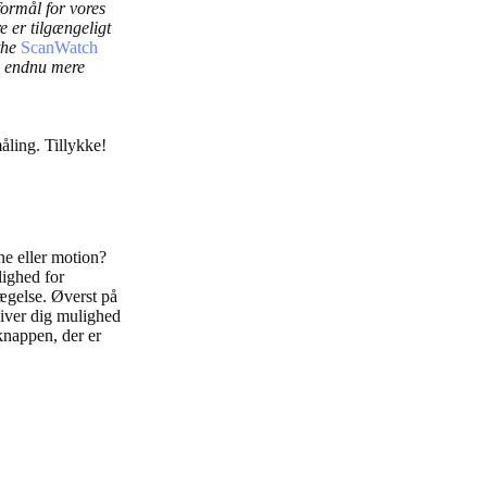
formål for vores
 er tilgængeligt
the
ScanWatch
d endnu mere
åling. Tillykke!
e eller motion?
lighed for
vægelse. Øverst på
giver dig mulighed
rknappen, der er