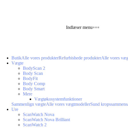
Indlæser menu
Butik
Alle vores produkter
Refurbishede produkter
Alle vores væ
Vægte
BodyScan 2
Body Scan
BodyFit
Body Comp
Body Smart
Mere
Vægtøkosystemfunktioner
Sammenlign vægte
Alle vores vægtmodeller
Sund kropssammens
Ure
ScanWatch Nova
ScanWatch Nova Brilliant
ScanWatch 2