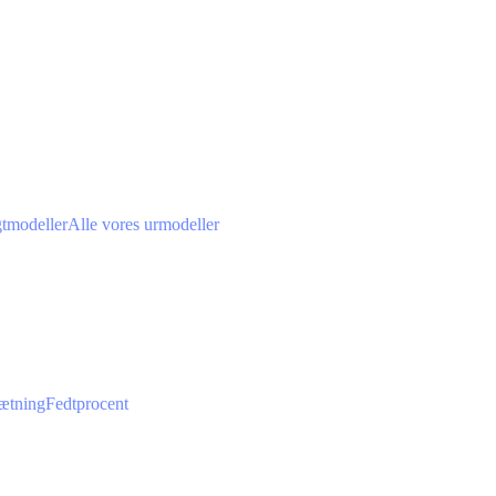
gtmodeller
Alle vores urmodeller
ætning
Fedtprocent