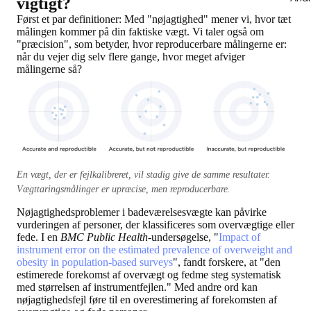
vigtigt?
Først et par definitioner: Med "nøjagtighed"
mener vi, hvor tæt
målingen kommer på din faktiske vægt
. Vi taler også om
"præcision", som betyder, hvor reproducerbare målingerne er:
når du vejer dig selv flere gange, hvor meget afviger
målingerne så?
En vægt, der er fejlkalibreret, vil stadig give de samme resultater.
Vægttaringsmålinger er upræcise, men reproducerbare.
Nøjagtighedsproblemer i badeværelsesvægte kan påvirke
vurderingen af personer, der klassificeres som overvægtige eller
fede. I en
BMC Public Health
-undersøgelse, "
Impact of
instrument error on the estimated prevalence of overweight and
obesity in population-based surveys
", fandt forskere, at "den
estimerede forekomst af overvægt og fedme steg systematisk
med størrelsen af instrumentfejlen." Med andre ord kan
nøjagtighedsfejl føre til en overestimering af forekomsten af