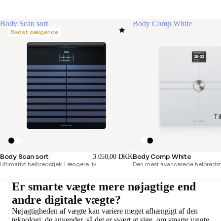
Body Scan sort
Body Comp White
Bedst sælgende
Ti
Body Scan sort
Body Comp White
3.050,00 DKK
Ultimativt helbredstjek. Længere liv.
Den mest avancerede helbredstje
Er smarte vægte mere nøjagtige end
andre digitale vægte?
Nøjagtigheden af vægte kan variere meget afhængigt af den
teknologi, de anvender, så det er svært at sige, om smarte vægte