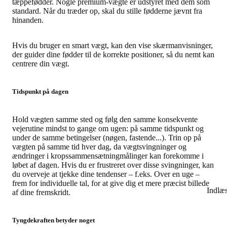
tæppefødder. Nogle premium-vægte er udstyret med dem som
standard. Når du træder op, skal du stille fødderne jævnt fra
hinanden.
Hvis du bruger en smart vægt, kan den vise skærmanvisninger,
der guider dine fødder til de korrekte positioner, så du nemt kan
centrere din vægt.
Tidspunkt på dagen
Hold vægten samme sted og følg den samme konsekvente
vejerutine mindst to gange om ugen: på samme tidspunkt og
under de samme betingelser (nøgen, fastende...). Trin op på
vægten på samme tid hver dag, da vægtsvingninger og
ændringer i kropssammensætningmålinger kan forekomme i
løbet af dagen. Hvis du er frustreret over disse svingninger, kan
du overveje at tjekke dine tendenser – f.eks. Over en uge –
frem for individuelle tal, for at give dig et mere præcist billede
Indlæ
af dine fremskridt.
Tyngdekraften betyder noget