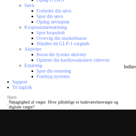
Søvn
Forbedre din søvn
Spor din søvn
Opdag søvnapnø
Kropssammensætning
Spor kropsfedt
Overvåg din muskelmasse
Håndter dit GLP-1-vægttab
Aktivitet
Boost din fysiske aktivitet
Optimer din kardiovaskulære ydeevne
Ernæring
Indlæ
Spor din ernæring
Forebyg nyresten
Support
Til fagfolk
Hjem
Nøjagtighed af vægte: Hvor pålidelige er badeværelsesvægte og
digitale vægte?
Nøjagtighed af vægte: Hvor
pålidelige er badeværelsesvægte