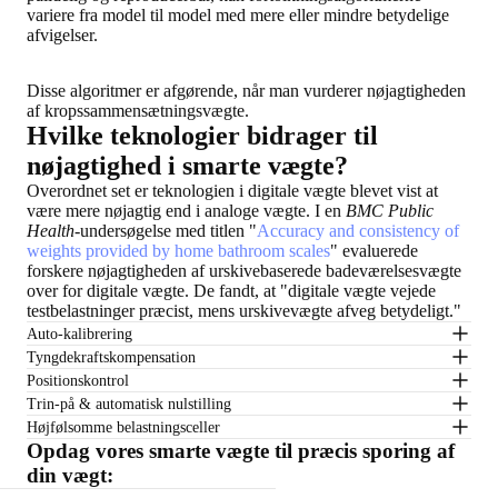
variere fra model til model med mere eller mindre betydelige
afvigelser.
Disse algoritmer er afgørende, når man vurderer nøjagtigheden
af kropssammensætningsvægte.
Hvilke teknologier bidrager til
nøjagtighed i smarte vægte?
Overordnet set er teknologien i digitale vægte blevet vist at
være mere nøjagtig end i analoge vægte. I en
BMC Public
Health
-undersøgelse med titlen "
Accuracy and consistency of
weights provided by home bathroom scales
" evaluerede
forskere nøjagtigheden af ​​urskivebaserede badeværelsesvægte
over for digitale vægte. De fandt, at "digitale vægte vejede
testbelastninger præcist, mens urskivevægte afveg betydeligt."
Auto-kalibrering
Tyngdekraftskompensation
Positionskontrol
Trin-på & automatisk nulstilling
Højfølsomme belastningsceller
Opdag vores smarte vægte til præcis sporing af
din vægt: