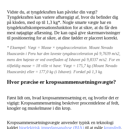
Vidste du, at tyngdekraften kan påvirke din vægt?
Tyngdekraften kan variere afhængigt af, hvor du befinder dig
på kloden, med op til 1,3 kg*. Nogle smarte vægte har en
tyngdekraftskompensationsfunktion for at sikre, at du får den
mest nøjagtige aflæsning. De kan også give skærmanvisninger
til positionering for at sikre, at dine fødder er placeret korrekt.
* Eksempel: Vægt = Masse × tyngdeacceleration. Mount Nevado
Huascarán i Peru har den laveste tyngdeacceleration på 9,7639 m/s2,
mens den højeste er ved overfladen af Ishavet på 9,8337 m/s2. For en
tilfældig masse = 18 ville vi have: Vægt = 175,7 kg (Mount Nevado
Huascarán) eller = 177,0 kg (i Ishavet). Forskel på 1,3 kg.
Hvor præcise er kropssammensætningsvægte?
Først lidt om, hvad kropssammensætning er, og hvorfor det er
vigtigt: Kropssammensætning beskriver procentdelene af fedt,
knogler og muskelmasse i din krop.
Kropssammensætningsvægte anvender typisk en teknologi
kaldet
bioelektrisk impedansanalyse (BIA)
til at måle
kropsfedt
.