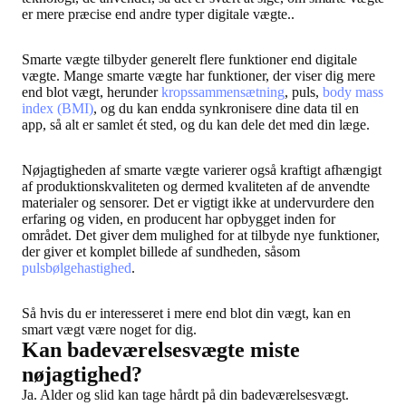
er mere præcise end andre typer digitale vægte..
Smarte vægte tilbyder generelt flere funktioner end digitale
vægte. Mange smarte vægte har funktioner, der viser dig mere
end blot vægt, herunder
kropssammensætning
, puls,
body mass
index (BMI)
, og du kan endda synkronisere dine data til en
app, så alt er samlet ét sted, og du kan dele det med din læge.
Nøjagtigheden af smarte vægte varierer også kraftigt afhængigt
af produktionskvaliteten og dermed kvaliteten af de anvendte
materialer og sensorer. Det er vigtigt ikke at undervurdere den
erfaring og viden, en producent har opbygget inden for
området. Det giver dem mulighed for at tilbyde nye funktioner,
der giver et komplet billede af sundheden, såsom
pulsbølgehastighed
.
Så hvis du er interesseret i mere end blot din vægt, kan en
smart vægt være noget for dig.
Kan badeværelsesvægte miste
nøjagtighed?
Ja. Alder og slid kan tage hårdt på din badeværelsesvægt.