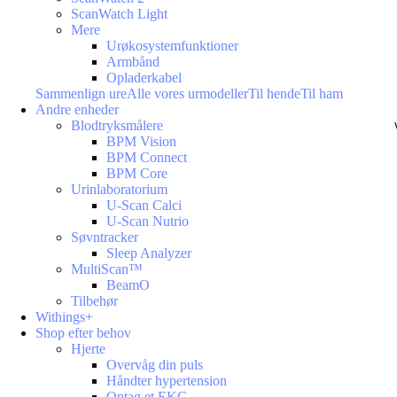
ScanWatch Light
Mere
Urøkosystemfunktioner
Armbånd
Opladerkabel
Sammenlign ure
Alle vores urmodeller
Til hende
Til ham
Andre enheder
Blodtryksmålere
BPM Vision
BPM Connect
BPM Core
Urinlaboratorium
U-Scan Calci
U-Scan Nutrio
Søvntracker
Sleep Analyzer
MultiScan™
BeamO
Tilbehør
Withings+
Shop efter behov
Hjerte
Overvåg din puls
Håndter hypertension
Optag et EKG