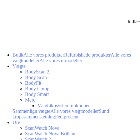
Indlæ
Butik
Alle vores produkter
Refurbishede produkter
Alle vores
vægtmodeller
Alle vores urmodeller
Vægte
BodyScan 2
Body Scan
BodyFit
Body Comp
Body Smart
Mere
Vægtøkosystemfunktioner
Sammenlign vægte
Alle vores vægtmodeller
Sund
kropssammensætning
Fedtprocent
Ure
ScanWatch Nova
ScanWatch Nova Brilliant
ScanWatch 2