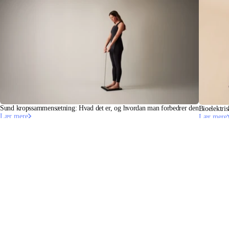
Sund kropssammensætning: Hvad det er, og hvordan man forbedrer den
Bioelektri
Lær mere
Lær mere
Hold dig informeret
Modtag vores seneste nyheder, sundhedstips og opdateringer som
de første.
E-mail