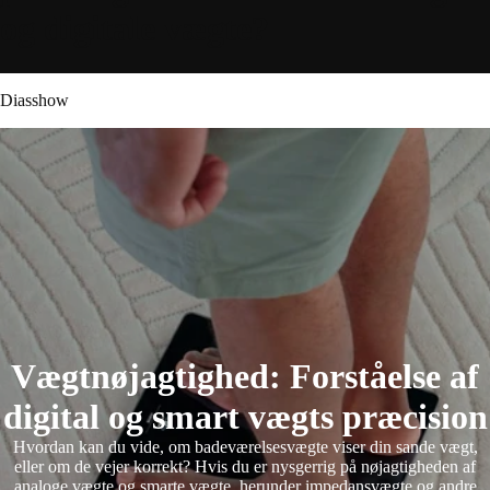
og digitale vægte?
Diasshow
Vægtnøjagtighed: Forståelse af
digital og smart vægts præcision
Hvordan kan du vide, om badeværelsesvægte viser din sande vægt,
eller om de vejer korrekt? Hvis du er nysgerrig på nøjagtigheden af
analoge vægte og smarte vægte, herunder impedansvægte og andre