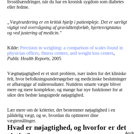
livsstilsændringer, når du har en kronisk sygdom som diabetes
eller fedme.
„Vægtvurdering er en kritisk hjælp i patientpleje. Det er særligt
vigtigt ved overvågning af graviditetsforløb, hjertesvigtstatus
og ved justering af medicin."
Kilde:
Precision in weighing: a comparison of scales found in
physician offices, fitness centers, and weight loss centers
,
Public Health Reports
, 2005
Vægtnøjagtighed er et stort problem, især inden for det kliniske
felt, hvor befolkningsundersøgelser og medicinske beslutninger
er afhængige af måleresultater. Nutidens smarte vægte bliver
mere og mere komplekse, og mange har nye funktioner for at
sikre den bedste langsigtede nøjagtighed.
Lær mere om de kriterier, der bestemmer nøjagtighed i en
pålidelig vægt, og se, hvordan du optimerer dine
vægtemålinger
.
Hvad er nøjagtighed, og hvorfor er det
Andr