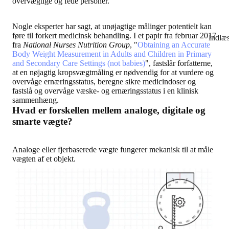
overvægtige og fede personer.
Nogle eksperter har sagt, at unøjagtige målinger potentielt kan
føre til forkert medicinsk behandling. I et papir fra februar 2017
Indlæ
fra
National Nurses Nutrition Group
, "
Obtaining an Accurate
Body Weight Measurement in Adults and Children in Primary
and Secondary Care Settings (not babies)
", fastslår forfatterne,
at en nøjagtig kropsvægtmåling er nødvendig for at vurdere og
overvåge ernæringsstatus, beregne sikre medicindoser og
fastslå og overvåge væske- og ernæringsstatus i en klinisk
sammenhæng.
Hvad er forskellen mellem analoge, digitale og
smarte vægte?
Analoge eller fjerbaserede vægte fungerer mekanisk til at måle
vægten af et objekt.