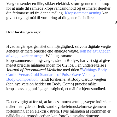
Vægten sender en lille, sikker elektrisk strøm gennem din krop
for at måle dit samlede kropsvandsindhold og estimerer derefter
din fedtmasse ud fra denne måling.
Kropssammensætning
kan
give et nyttigt mål til vurdering af dit generelle helbred.
S
Hvad forskningen siger
Hvad angår spørgsmålet om nøjagtighed: selvom digitale vægte
generelt er mere præcise end analoge vægte,
kan nøjagtigheden
af vægte variere meget
. Withings smarte
kropssammensætningsvægte, såsom Body+, har vist sig at give
meget præcise målinger inden for 0,2 lbs. I en undersøgelse i
Journal of Personalized Medicine
med titlen "
Withings Body
Cardio Versus Gold Standards of Pulse Wave Velocity and
Body Composition
" fandt forskerne, at Body Cardio-vægten
(den nye version hedder nu Body Comp) præcist målte
kropsmasse og pulsbølgehastighed, et mål for hjertesundhed.
Det er vigtigt at forstå, at kropssammensætningsvægte indirekte
måler mængden af fedt, vand og skeletmuskelmasse gennem
fortolkning af en elektrisk strøm. Hvis målingen af strømmen er
pålidelig og reproducerbar, kan fortolkningsalgoritmerne