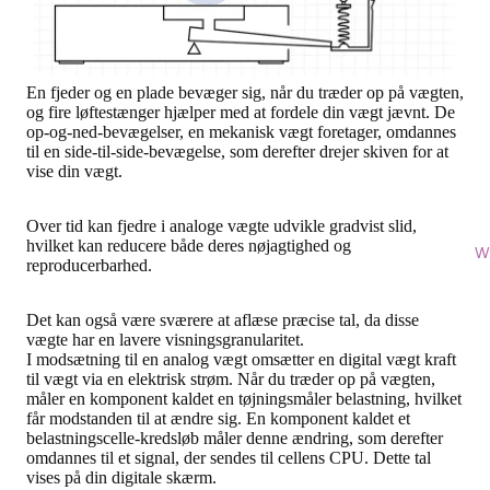
En fjeder og en plade bevæger sig, når du træder op på vægten,
og fire løftestænger hjælper med at fordele din vægt jævnt. De
op-og-ned-bevægelser, en mekanisk vægt foretager, omdannes
til en side-til-side-bevægelse, som derefter drejer skiven for at
vise din vægt.
Over tid kan fjedre i analoge vægte udvikle gradvist slid,
hvilket kan reducere både deres nøjagtighed og
W
reproducerbarhed.
Det kan også være sværere at aflæse præcise tal, da disse
vægte har en lavere visningsgranularitet.
I modsætning til en analog vægt
omsætter en digital vægt kraft
til vægt via en elektrisk strøm
. Når du træder op på vægten,
måler en komponent kaldet en tøjningsmåler belastning, hvilket
får modstanden til at ændre sig. En komponent kaldet et
belastningscelle-kredsløb måler denne ændring, som derefter
omdannes til et signal, der sendes til cellens CPU. Dette tal
vises på din digitale skærm.