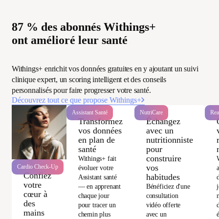
87 % des abonnés Withings+
ont amélioré leur santé
Withings+ enrichit vos données gratuites en y ajoutant un suivi
clinique expert, un scoring intelligent et des conseils
personnalisés pour faire progresser votre santé.
Découvrez tout ce que propose Withings+
Assistant Santé
NutriCare
Rea
Transformez
Échangez
vos données
avec un
en plan de
nutritionniste
santé
pour
construire
Withings+ fait
vos
Cardio Check-Up
évoluer votre
Confiez
habitudes
Assistant santé
votre
— en apprenant
Bénéficiez d'une
cœur à
chaque jour
consultation
des
pour tracer un
vidéo offerte
d
mains
chemin plus
avec un