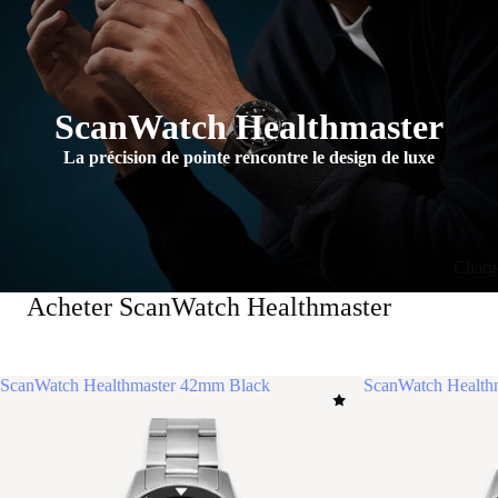
ScanWatch Healthmaster
La précision de pointe rencontre le design de luxe
Charg
Acheter ScanWatch Healthmaster
ScanWatch Healthmaster 42mm Black
ScanWatch Health