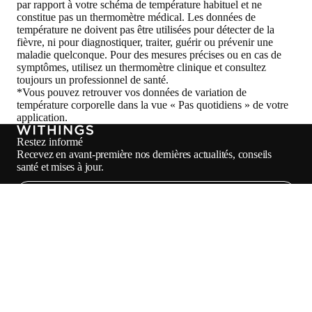
par rapport à votre schéma de température habituel et ne
constitue pas un thermomètre médical. Les données de
température ne doivent pas être utilisées pour détecter de la
fièvre, ni pour diagnostiquer, traiter, guérir ou prévenir une
maladie quelconque. Pour des mesures précises ou en cas de
symptômes, utilisez un thermomètre clinique et consultez
toujours un professionnel de santé.
*Vous pouvez retrouver vos données de variation de
température corporelle dans la vue « Pas quotidiens » de votre
application.
Restez informé
Recevez en avant-première nos dernières actualités, conseils
santé et mises à jour.
E-mail
Facebook
Instagram
Youtube
Tiktok
Twitter
FR · CAD
BALANCES DISPONIBLES AU CANADA
MONTRES DISPONIBLES AU CANADA
ACHETER AU CANADA
PROFESSIONNELS