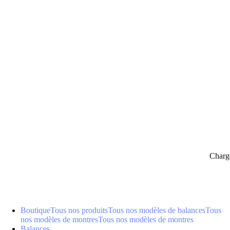
panier
Charg
Boutique
Tous nos produits
Tous nos modèles de balances
Tous
nos modèles de montres
Tous nos modèles de montres
Balances