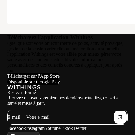
Téléchargez l'application Withings
Quel que soit votre objectif (perte de poids, activité physique,
gestion de la tension artérielle ou amélioration du sommeil)
l'application Withings est votre alliée pour mieux gérer votre
santé avec des contenus éducatifs, des informations
personnalisées et des conseils concrets à appliquer jour après
jour.
Télécharger sur l'App Store
Disponible sur Google Play
Restez informé
Recevez en avant-première nos dernières actualités, conseils
santé et mises à jour.
E-mail
Facebook
Instagram
Youtube
Tiktok
Twitter