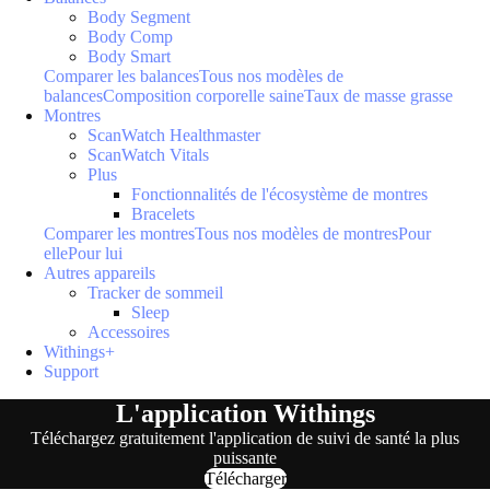
Body Segment
Body Comp
Body Smart
Comparer les balances
Tous nos modèles de
balances
Composition corporelle saine
Taux de masse grasse
Montres
ScanWatch Healthmaster
ScanWatch Vitals
Plus
Fonctionnalités de l'écosystème de montres
Bracelets
Comparer les montres
Tous nos modèles de montres
Pour
elle
Pour lui
Autres appareils
Tracker de sommeil
Sleep
Accessoires
Withings+
Support
L'application Withings
Téléchargez gratuitement l'application de suivi de santé la plus
puissante
Télécharger