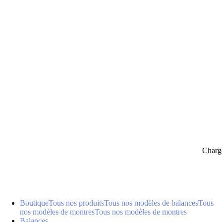
panier
Charg
Boutique
Tous nos produits
Tous nos modèles de balances
Tous
nos modèles de montres
Tous nos modèles de montres
Balances