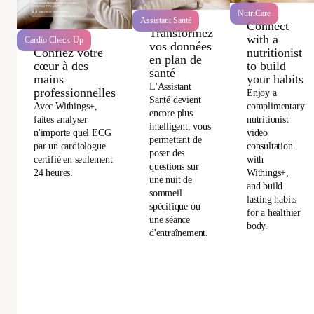
NutriCare
Assistant Santé
Connect
Transformez
with a
Cardio Check-Up
vos données
Confiez votre
nutritionist
en plan de
cœur à des
to build
santé
mains
your habits
L'Assistant
professionnelles
Enjoy a
Santé devient
Avec Withings+,
complimentary
encore plus
faites analyser
nutritionist
intelligent, vous
n'importe quel ECG
video
permettant de
par un cardiologue
consultation
poser des
certifié en seulement
with
questions sur
24 heures.
Withings+,
une nuit de
and build
sommeil
lasting habits
spécifique ou
for a healthier
une séance
body.
d'entraînement.