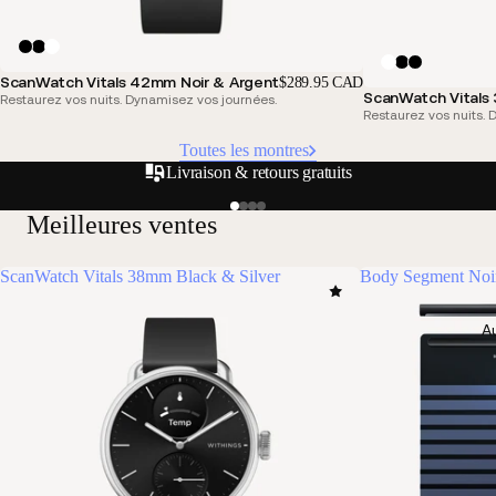
ScanWatch Vitals 42mm Noir & Argent
$289.95 CAD
ScanWatch Vitals
Restaurez vos nuits. Dynamisez vos journées.
Restaurez vos nuits. 
Toutes les montres
Livraison & retours gratuits
Meilleures ventes
ScanWatch Vitals 38mm Black & Silver
Body Segment Noi
Au