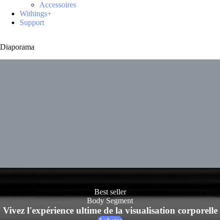
Accessoires
Withings+
Support
Diaporama
Best seller
Charg
Body Segment
Vivez l'expérience ultime de la visualisation corporelle