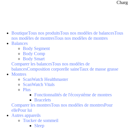
Charg
Boutique
Tous nos produits
Tous nos modèles de balances
Tous
nos modèles de montres
Tous nos modèles de montres
Balances
Body Segment
Body Comp
Body Smart
Comparer les balances
Tous nos modèles de
balances
Composition corporelle saine
Taux de masse grasse
Montres
ScanWatch Healthmaster
ScanWatch Vitals
Plus
Fonctionnalités de l'écosystème de montres
Bracelets
Comparer les montres
Tous nos modèles de montres
Pour
elle
Pour lui
Autres appareils
Tracker de sommeil
Sleep