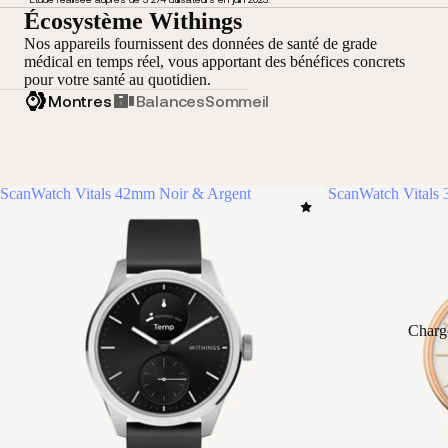
Écosystème Withings
Nos appareils fournissent des données de santé de grade
médical en temps réel, vous apportant des bénéfices concrets
pour votre santé au quotidien.
Montres
Balances
Sommeil
ScanWatch Vitals 42mm Noir & Argent
ScanWatch Vitals
Charg