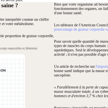
 saine ?
Bien que votre organisme ait besoin 
fonctionnement des organes, un faib
d'une bonne santé.
être interprétée comme un chiffre
ge et votre métabolisme.
Les tableaux de l'American Council
pourcentage de graisse corporelle s
le proportion de graisse corporelle,
Pour savoir quelle quantité de masse
types de muscles du corps humain : 
 corps masculins et féminins
squelettiques. Seul le développemen
activité ; il n'est pas possible d'ag
Un article de recherche sur
l'import
bonne santé indique que la masse m
sarcopénie.
« Parallèlement à la perte de capac
masse musculaire totale, à un ryth
hommes et d'environ 3,7 % chez le
Remarque : lorsqu'elle est mesurée 