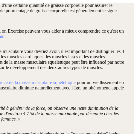
d'une certaine quantité de graisse corporelle pour assurer le
le pourcentage de graisse corporelle est généralement le signe
 on Exercise peuvent vous aider à mieux comprendre ce qu'est un
ain
.
 musculaire vous devriez avoir, il est important de distinguer les 3
les muscles cardiaques, les muscles lisses et les muscles
t de la masse musculaire squelettique peut être influencé par notre
ir sur le développement des deux autres types de muscles.
ance de la masse musculaire squelettique
pour un vieillissement en
usculaire diminue naturellement avec l'âge, un phénomène appelé
ité à générer de la force, on observe une nette diminution de la
me d'environ 4,7 % de la masse maximale par décennie chez les
s femmes. »
par impédancemétrie bioélectrique, la "masse musculaire" inclut