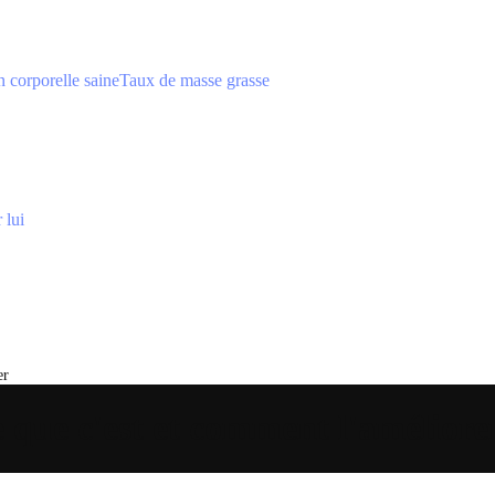
 corporelle saine
Taux de masse grasse
 lui
er
e que c'est et comment l'améliore