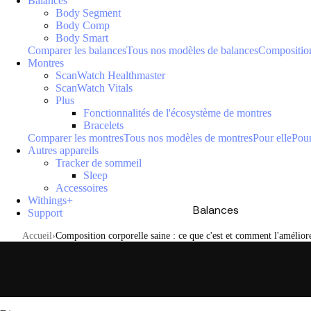
Balances
Body Segment
Body Comp
Body Smart
Comparer les balances
Tous nos modèles de balances
Composition
Montres
ScanWatch Healthmaster
ScanWatch Vitals
Plus
Fonctionnalités de l'écosystème de montres
Bracelets
Comparer les montres
Tous nos modèles de montres
Pour elle
Pour
Autres appareils
Tracker de sommeil
Sleep
Accessoires
Withings+
Balances
Support
Accueil
Composition corporelle saine : ce que c'est et comment l'amélior
Composition corporelle saine : c