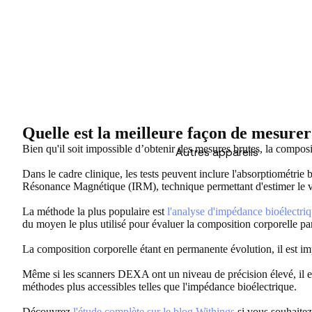
Quelle est la meilleure façon de mesurer
Bien qu'il soit impossible d’obtenir des mesures brutes, la composi
Autres appareils
Dans le cadre clinique, les tests peuvent inclure l'absorptiométrie
Résonance Magnétique (IRM), technique permettant d'estimer le v
La méthode la plus populaire est
l'analyse d'impédance bioélectri
du moyen le plus utilisé pour évaluer la composition corporelle pa
La composition corporelle étant en permanente évolution, il est im
Même si les scanners DEXA ont un niveau de précision élevé, il est
méthodes plus accessibles telles que l'impédance bioélectrique.
Découvrez
l'étude complète sur le blog Withings
si vous souhaitez