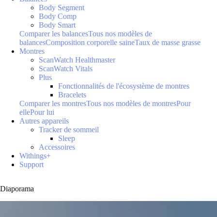
Body Segment
Body Comp
Body Smart
Comparer les balances
Tous nos modèles de
balances
Composition corporelle saine
Taux de masse grasse
Montres
ScanWatch Healthmaster
ScanWatch Vitals
Plus
Fonctionnalités de l'écosystème de montres
Bracelets
Comparer les montres
Tous nos modèles de montres
Pour
elle
Pour lui
Autres appareils
Tracker de sommeil
Sleep
Accessoires
Withings+
Support
Diaporama