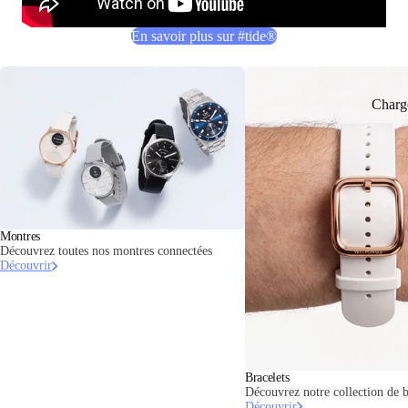
En savoir plus sur #tide®
Charg
Montres
Découvrez toutes nos montres connectées
Découvrir
Bracelets
Découvrez notre collection de b
Découvrir