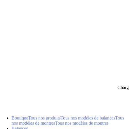
panier
Charg
Boutique
Tous nos produits
Tous nos modèles de balances
Tous
nos modèles de montres
Tous nos modèles de montres
Balances