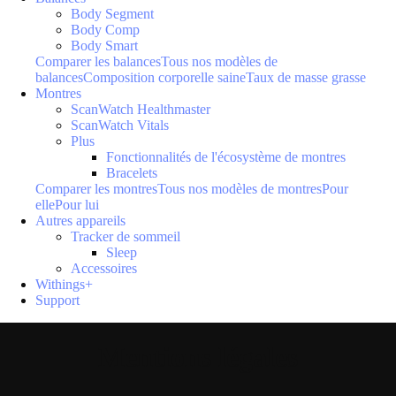
Body Segment
Body Comp
Body Smart
Comparer les balances
Tous nos modèles de
balances
Composition corporelle saine
Taux de masse grasse
Montres
ScanWatch Healthmaster
ScanWatch Vitals
Plus
Fonctionnalités de l'écosystème de montres
Bracelets
Comparer les montres
Tous nos modèles de montres
Pour
elle
Pour lui
Autres appareils
Tracker de sommeil
Sleep
Accessoires
Withings+
Support
Mentions légales