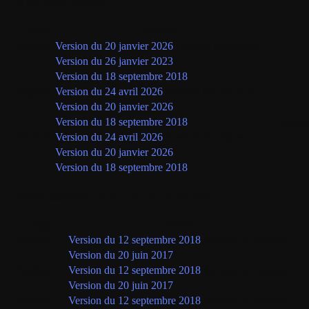
Mentions légales
Langue
Version
Français
Version du 20 janvier 2026
(version en vigueur)
Version du 26 janvier 2023
Version du 18 septembre 2018
English
Version du 24 avril 2026
(version en vigueur)
Version du 20 janvier 2026
Version du 18 septembre 2018
Charg
Deutsch
Version du 24 avril 2026
(version en vigueur)
Version du 20 janvier 2026
Version du 18 septembre 2018
Avertissement relatif à l'application
Langue
Version
Français
Version du 12 septembre 2018
(version en vigueur)
Version du 20 juin 2017
English
Version du 12 septembre 2018
(version en vigueur)
Version du 20 juin 2017
Deutsch
Version du 12 septembre 2018
(version en vigueur)