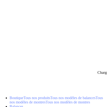
panier
Charg
Boutique
Tous nos produits
Tous nos modèles de balances
Tous
nos modèles de montres
Tous nos modèles de montres
Balances