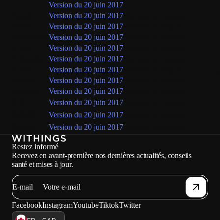
Version du 20 juin 2017
Español
Version du 20 juin 2017
(version en vigueur)
Italiano
Version du 20 juin 2017
(version en vigueur)
Nederlands
Version du 20 juin 2017
(version en vigueur)
Norsk
Version du 20 juin 2017
(version en vigueur)
Português
Version du 20 juin 2017
(version en vigueur)
Suomi
Version du 20 juin 2017
(version en vigueur)
Au
Svenska
Version du 20 juin 2017
(version en vigueur)
Русский
Version du 20 juin 2017
(version en vigueur)
中文
Version du 20 juin 2017
(version en vigueur)
日本語
Version du 20 juin 2017
(version en vigueur)
한국어
Version du 20 juin 2017
(version en vigueur)
Restez informé
Recevez en avant-première nos dernières actualités, conseils
santé et mises à jour.
E-mail
Facebook
Instagram
Youtube
Tiktok
Twitter