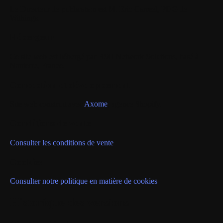
Le Directeur de publication est M. Eric Carreel, PDG de
Withings.
Hébergeur
Ce site web est hébergé par BSO Network Solutions, basé à
Nanterre, France.
Conception et développement
Site web construit avec
Axome
, agence Shopify.
Conditions de vente
Consulter les conditions de vente
Cookies
Consulter notre politique en matière de cookies
Historique des versions