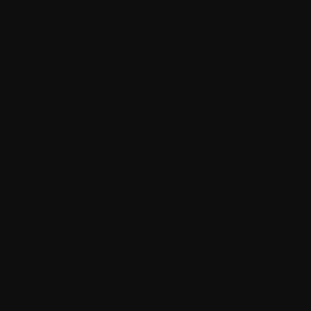
Vous n'utiliserez pas le Logiciel en lien avec tout contenu
ou matériel illicite, offensant, abusif, obscène,
pornographique, harcelant, diffamatoire ou autrement
inapproprié ;
Vous serez seul responsable de tous les coûts, dépenses,
pertes et responsabilités engagés, ainsi que des activités
entreprises par Vous et les Utilisateurs Autorisés en lien
avec le Logiciel, Vos Applications et vos efforts de
développement associés ;
Vous ne supprimerez pas et ne masquerez pas les
mentions de droits d'auteur ou de marques commerciales,
ni d'autres avis, marquages ou mentions similaires présents
dans le Logiciel ;
Vous n'introduirez pas dans le Logiciel de données
d'identification ayant été portées à l'attention d'un
professionnel de santé, tel qu'un médecin, par quelque
moyen que ce soit.
Nonobstant toute disposition contraire des présentes, vous ne
pouvez pas (a) procéder à de l'ingénierie inverse, décompiler,
désassembler ou tenter de quelque autre manière de découvrir le
code source du Logiciel, sauf et uniquement dans la mesure