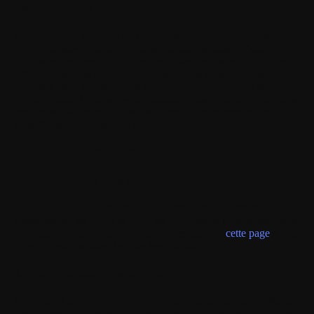
2.6. Modification
Nous pouvons modifier les Conditions Générales, notamment
pour nous adapter aux évolutions juridiques, ainsi qu'aux
évolutions des Produits et Services. Dans ce cas, nous vous en
informerons dans les meilleurs délais sur la première page du
Site et/ou dans l'onglet "mon compte" de l'Application Mobile
ou par e-mail. Toute nouvelle utilisation des Produits et Services
après notification et publication d'une nouvelle version des
Conditions Générales vaut acceptation.
III. Communications
3.1. Lorsque vous nous écrivez
Si vous avez des questions ou des demandes concernant les
Applications, les Produits et/ou les Services, et toute notification
associée, veuillez nous envoyer un message sur
cette page
. Nous
vous répondrons dans les plus brefs délais.
3.2. Lorsque nous vous écrivons
En utilisant les Services, vous acceptez que la majeure partie de
nos communications soit échangée par voie électronique et que