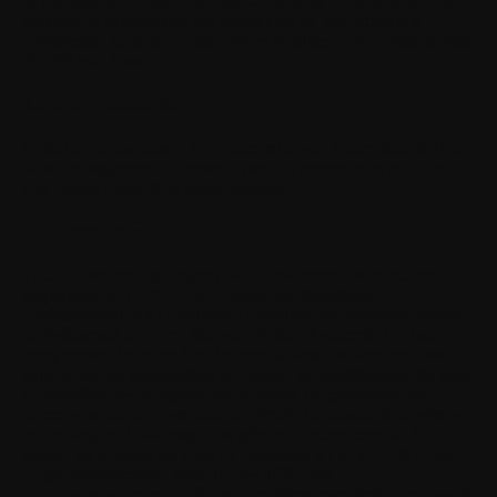
Si une disposition des présentes Conditions Générales est jugée
invalide ou inapplicable par un tribunal ou une juridiction
compétente, la partie ou disposition invalide ou inapplicable sera
réputée non écrite.
4.2. Non-renonciation
Le fait de ne pas exiger à un moment donné l'exécution de l'une
de vos obligations ne constitue pas une renonciation au droit
d'en exiger l'exécution ultérieurement.
4.3. Force Majeure
Tout événement jugé imprévisible, insurmontable et extérieur,
empêchant WITHINGS de remplir ses obligations
conformément aux Conditions Générales, est considéré comme
un événement de Force Majeure. À titre d'exemple, ces cas
comprennent les incendies, les inondations, les accidents, les
explosions, les catastrophes nucléaires, les tremblements de terre,
les tempêtes, les ouragans, les tsunamis, les épidémies, les
dommages aux équipements industriels, les pannes de systèmes
informatiques, le sabotage, les grèves ou autres conflits du
travail, les guerres, les actes ou omissions d'une autorité locale
ou gouvernementale, ainsi que les difficultés
d'approvisionnement en énergie, matières premières, composants