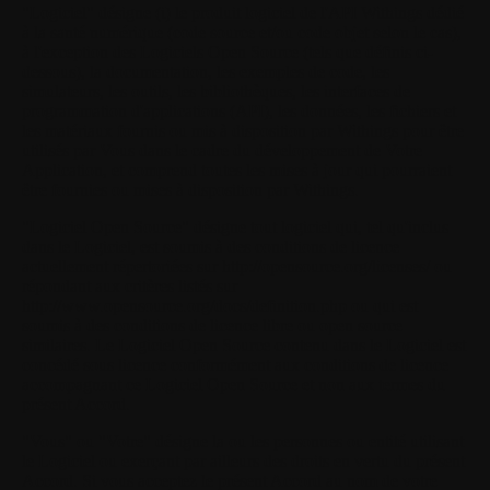
"Logiciel"
désigne (i) le produit logiciel de l'API Withings dédié
à la santé numérique (code source et/ou code objet selon le cas),
à l'exception des Logiciels Open Source (tels que définis ci-
dessous), la documentation, les exemples de code, les
simulateurs, les outils, les bibliothèques, les interfaces de
programmation d'applications (API), les données, les fichiers et
les matériaux fournis ou mis à disposition par Withings pour être
utilisés par Vous dans le cadre du développement de Votre
Application, et comprend toutes les mises à jour qui pourraient
être fournies ou mises à disposition par Withings.
"Logiciel Open Source"
désigne tout logiciel qui, tel qu'inclus
dans le Logiciel, est soumis à des conditions de licence
actuellement répertoriées sur http://opensource.org/licenses/ ou
répondant aux critères listés sur
http://www.opensource.org/docs/definition.php ou qui est
soumis à des conditions de licence libre ou open source
similaires. Le Logiciel Open Source contenu dans le Logiciel est
concédé sous licence conformément aux conditions de licence
accompagnant ce Logiciel Open Source et non aux termes du
présent Accord.
"Vous"
ou
"Votre"
désigne la ou les personnes ou entité utilisant
le Logiciel ou exerçant par ailleurs des droits en vertu du présent
Accord. Si vous acceptez le présent Accord au nom de votre