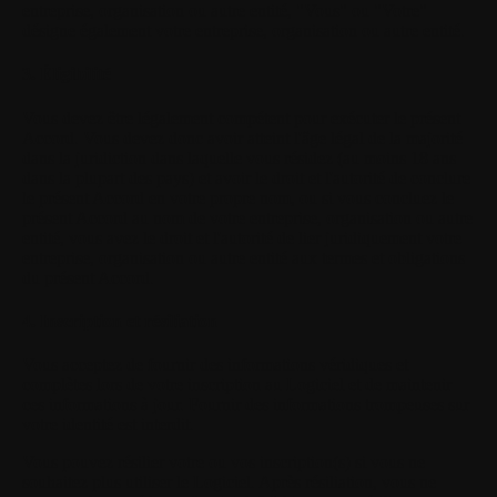
entreprise, organisation ou autre entité, "Vous" ou "Votre"
désigne également votre entreprise, organisation ou autre entité.
3. Éligibilité
Vous devez être légalement compétent pour exécuter le présent
Accord. Vous devez donc avoir atteint l'âge légal de la majorité
dans la juridiction dans laquelle vous résidez (au moins 18 ans
dans la plupart des pays) et avoir le droit et l'autorité de conclure
le présent Accord en votre propre nom, ou si vous concluez le
présent Accord au nom de votre entreprise, organisation ou autre
entité, vous avez le droit et l'autorité de lier juridiquement votre
entreprise, organisation ou autre entité aux termes et obligations
du présent Accord.
4. Inscription et résiliation
Vous acceptez de fournir des informations véridiques et
complètes lors de votre inscription au Logiciel et de maintenir
ces informations à jour. Fournir des informations trompeuses sur
votre identité est interdit.
Vous pouvez résilier votre ou vos inscription(s) si vous ne
souhaitez plus utiliser le Logiciel. Après résiliation, vous ne