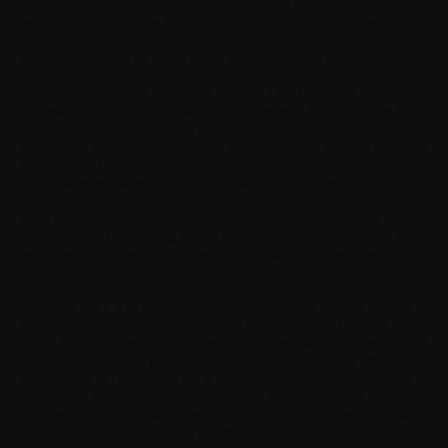
pourrez plus accéder au Logiciel. Withings peut résilier ou
restreindre votre accès à tout ou partie du Logiciel ou des
services associés s'il existe une indication que vous avez enfreint
le présent Accord ou toute loi ou réglementation applicable.
Vous pouvez résilier le présent Accord à tout moment en
désinstallant et/ou supprimant définitivement, à vos propres frais,
le Logiciel et toute copie de sauvegarde, ainsi que tous les
documents connexes fournis par Withings, et en cessant d'utiliser
le Logiciel. Tous vos droits cessent automatiquement et
immédiatement sans préavis de la part de Withings si vous ne
respectez pas une disposition du présent Accord. Dans ce cas,
vous devez immédiatement désinstaller et/ou supprimer, à vos
propres frais, le Logiciel, toutes les copies de sauvegarde et tous
les autres documents connexes fournis par Withings, ainsi que
cesser d'utiliser le Logiciel.
Withings peut, à sa seule discrétion, fournir des mises à jour du
Logiciel de temps à autre. Withings peut également fournir des
mises à jour jugées importantes ou critiques par Withings, auquel
cas vous ne pourrez pas continuer à utiliser la version précédente
du Logiciel et l'utilisation de la version précédente du Logiciel
pourra être bloquée sans installation de la mise à jour. Certains
services ou fonctionnalités associés au Logiciel peuvent ne pas
être disponibles pendant les interruptions de maintenance et à