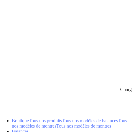
panier
Charg
Boutique
Tous nos produits
Tous nos modèles de balances
Tous
nos modèles de montres
Tous nos modèles de montres
Balances