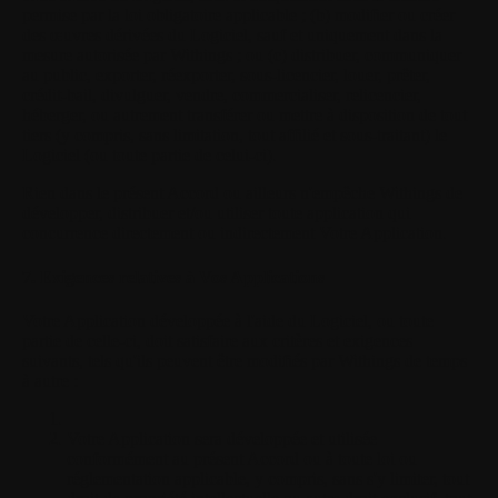
permise par la loi obligatoire applicable ; (b) modifier ou créer
des œuvres dérivées du Logiciel, sauf et uniquement dans la
mesure autorisée par Withings ; ou (c) distribuer, communiquer
au public, exporter, réexporter, sous-licencier, louer, prêter,
crédit-bail, divulguer, vendre, commercialiser, relicencier,
héberger, ou autrement transférer ou mettre à disposition de tout
tiers (y compris, sans limitation, tout affilié et sous-traitant) le
Logiciel (ou toute partie de celui-ci).
Rien dans le présent Accord ou ailleurs n'empêche Withings de
développer, distribuer et/ou utiliser toute application qui
concurrence directement ou indirectement Votre Application.
7. Exigences relatives à Vos Applications
Votre Application développée à l'aide du Logiciel, ou toute
partie de celle-ci, doit satisfaire aux critères et exigences
suivants, tels qu'ils peuvent être modifiés par Withings de temps
à autre :
Votre Application sera développée et utilisée
conformément au présent Accord ou à toute loi ou
réglementation applicable, y compris, sans s'y limiter, tout