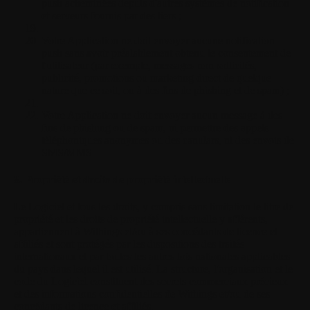
push acheminées depuis d'autres systèmes de notification
et serveurs fournis par des tiers ;
Votre Application ne doit envoyer aucune notification
push sans avoir préalablement obtenu le consentement de
l'utilisateur (par exemple, messages non sollicités,
publicité, promotions ou marketing direct de quelque
nature que ce soit, ou à des fins de phishing et de spam) ;
Votre Application ne doit envoyer aucun message à des
fins de phishing ou de spam, ni permettre des appels
téléphoniques anonymes ou des canulars, ni des envois de
SMS/MMS.
8. Propriété et droits de propriété intellectuelle
Le Logiciel et tous les droits, y compris sans limitation le titre de
propriété et les droits de propriété intellectuelle y afférents,
appartiennent à Withings et/ou à ses concédants de licence et
affiliés et sont protégés par les dispositions des traités
internationaux et par toutes les autres lois nationales applicables
du pays dans lequel il est utilisé. La structure, l'organisation et le
code du Logiciel constituent des secrets commerciaux précieux
et des informations confidentielles de Withings et/ou de ses
concédants de licence et affiliés.