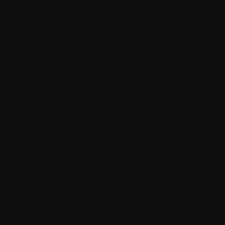
avec Nous ; (iv) que le fait de passer une commande sur le Site
sera considéré comme une acceptation sans réserve des
Conditions Générales auxquelles vous aurez accès avant le
paiement de votre commande et que vous avez lues et acceptées
; et (v) que vous avez été pleinement informé que le fait de
passer une commande sur le Site entraîne une obligation de
paiement.
b. Utilisation.
L'utilisation des Produits et Services requiert
l'acceptation préalable et sans réserve des Conditions Générales.
Vous acceptez expressément les conditions en cochant la case
prévue à cet effet lors de la création de votre compte. Vous
pouvez à tout moment consulter les CGU en vigueur,
disponibles sur chaque page du Site.
2.5. Durée
Les présentes Conditions Générales d'Utilisation sont adoptées,
après leur acceptation, pour toute la période pendant laquelle les
Produits et Services sont utilisés. Elles s'appliquent à toute
modification des Produits et Services, à toute nouvelle version,
tout nouveau service ou toute nouvelle fonctionnalité de nos
Produits et Services, quelle que soit la manière dont ils sont
accessibles.