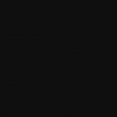
activité commerciale, industrielle, artisanale, professionnelle ou
agricole.
Contrat
désigne tout contrat conclu entre WITHINGS et vous
sur la base de la commande confirmée par WITHINGS.
Conditions Générales d'Utilisation
désigne les Conditions
Générales d'Utilisation décrites dans le document "Conditions
Générales d'Utilisation" en Partie 3.
Compte Utilisateur
désigne le compte personnel de l'Utilisateur
lui permettant de se connecter à une Application de manière
authentifiée et sécurisée et d'accéder aux Services.
Guide d'Utilisation
désigne le document qui, pour chaque
Produit, décrit les conditions d'utilisation qui lui sont propres.
Parties
désigne WITHINGS, les Consommateurs et les
Utilisateurs, selon le contexte.
Produit
désigne l'ensemble des supports matériels de santé
connectés WITHINGS, y compris les articles numériques
pouvant être commandés sur le Site.
Service
désigne l'ensemble des contenus numériques, gratuits ou
payants, et des services de santé numérique connectés, y compris