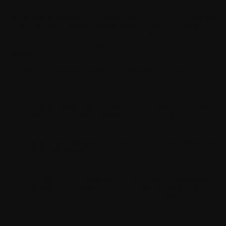
Le Logiciel est mis à votre disposition dans le seul but de
développer et de tester vos Application(s). Vous pouvez installer,
le cas échéant, un nombre raisonnable de copies du Logiciel sur
des ordinateurs que vous possédez ou contrôlez, à l'usage de
Vous-même ou de vos Utilisateurs Autorisés pendant la durée du
présent Accord.
En tant que condition préalable à l'utilisation du Logiciel, Vous
acceptez par la présente que :
Vous n'utiliserez pas le Logiciel d'une manière ou à des
fins qui violeraient le présent Accord ou toute loi ou
réglementation applicable, y compris, sans s'y limiter, tout
droit de propriété intellectuelle ou autre droit exclusif, tout
droit d'une personne, les droits à la vie privée ou les droits
de la personnalité ;
Vous ne distribuerez pas et ne publierez pas de spam, de
fichiers de taille déraisonnable, de chaînes de messages,
de systèmes pyramidaux, de code malveillant, de virus ou
toute autre technologie ou contenu susceptible de nuire au
Logiciel, aux autres utilisateurs, aux serveurs ou au réseau
;