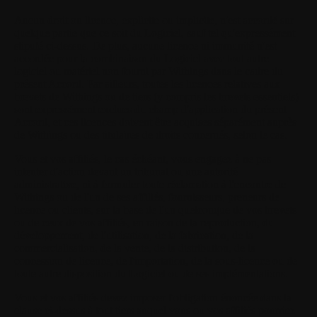
Aucun droit ou licence, explicite ou implicite, n'est accordé sur
quelque partie que ce soit du Logiciel, sauf tel qu'expressément
stipulé ci-dessus. De plus, aucune licence ni immunité n'est
accordée pour la combinaison du Logiciel avec tout autre
logiciel ou matériel non fourni par Withings dans le cadre du
présent Accord. Par ailleurs, toutes les licences relatives aux
brevets de Withings ou de tiers (y compris les brevets essentiels)
sont expressément exclues du champ d'application du présent
Accord, et ces licences doivent être acquises séparément auprès
de Withings ou des titulaires de droits concernés, selon le cas.
Vous et vos affiliés, le cas échéant, vous engagez à ne pas
intenter d'action devant un tribunal ou une autorité
administrative, ni à formuler toute réclamation à l'encontre de
Withings ou de l'un de ses affiliés, fournisseurs, preneurs de
licence ou clients, sur la base de l'un quelconque de vos brevets
ou de ceux de vos affiliés, en raison de la reproduction, du
développement, de l'utilisation, de la fabrication, de la
commercialisation, de la vente, de la distribution, de la
concession de licence, de l'importation, de la sous-licence ou de
toute autre disposition du Logiciel ou de ses implémentations.
Vous et vos affiliés devez imposer l'obligation énoncée dans la
clause ci-dessus à tout tiers auquel vous ou vos affiliés pourriez