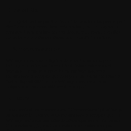
10. Disponibilité
Le Logiciel peut ne pas être disponible dans tous les pays et peut
être fourni uniquement dans certaines langues. Le Logiciel ou
certaines fonctionnalités peuvent dépendre du réseau ; veuillez
contacter votre opérateur réseau pour plus d'informations.
11. Support et maintenance
Withings n'a aucune obligation de vous fournir un support
technique ou autre, sauf accord écrit distinct entre vous et
Withings. En cas de support fourni par Withings, vous
reconnaissez et acceptez que ce support est fourni "en l'état" et
"selon disponibilité", et que Withings n'assume aucune
obligation ni responsabilité liée à ce support.
12. Retours
En soumettant des commentaires ("Commentaires") à Withings
en lien avec le Logiciel, vous reconnaissez et acceptez que (1)
Withings peut avoir des idées de développement similaires aux
Commentaires ; (2) vos Commentaires ne contiennent pas
d'informations confidentielles ou exclusives relatives à vos