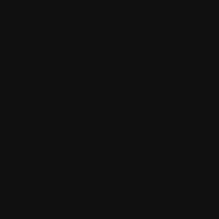
droit de propriété intellectuelle ou autre droit exclusif, tout
droit d'une personne, les droits à la vie privée ou les droits
de la personnalité ;
Votre Application sera développée conformément à la
documentation, aux directives techniques et aux autres
exigences que Withings peut fournir de temps à autre ;
Votre Application ne viole pas et ne violera pas, à votre
connaissance, n'utilise pas de manière abusive et ne
portera pas atteinte à tout droit d'auteur, brevet, marque
commerciale, secret commercial, droit à la vie privée ou
autre droit de propriété ou droit légal de tout tiers ou de
Withings ;
Votre Application ne doit pas contenir ni transférer de
virus, fichiers, logiciels malveillants ou tout autre
programme malveillant susceptible de nuire au
fonctionnement normal de l'appareil ou du réseau ou de le
perturber ;
Votre Application doit identifier la nature et le fournisseur
(y compris les coordonnées) de l'application, fonctionner
comme annoncé et ne contenir aucune information ou
représentation fausse, frauduleuse ou trompeuse ;