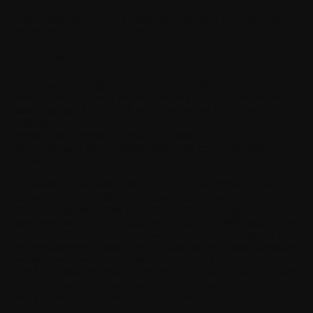
Vous n'êtes pas autorisé à utiliser le Logiciel si vous n'acceptez
pas les présentes conditions générales.
2. Définitions
"Application"
désigne un ou plusieurs programmes logiciels
développés par Vous conformément aux exigences énoncées
dans le présent Accord et à la documentation fournie par
Withings, sous votre propre marque ou marque commerciale, y
compris les correctifs de bogues, les mises à jour, les
améliorations et les nouvelles versions de ces programmes
logiciels.
"Utilisateurs Autorisés"
désigne Vous et vos employés et sous-
traitants ou, si Vous êtes un établissement d'enseignement, votre
corps enseignant et votre personnel, selon le cas, qui (a)
disposent chacun d'un compte valide auprès de Withings, (b) ont
un besoin démontrable de connaître ou d'utiliser le Logiciel afin
de développer et de tester des Applications, et (c) dans la mesure
où ces personnes auront accès à des Informations
Confidentielles, ont chacune conclu avec Vous des accords écrits
et contraignants pour protéger l'utilisation non autorisée et la
divulgation de ces Informations Confidentielles.