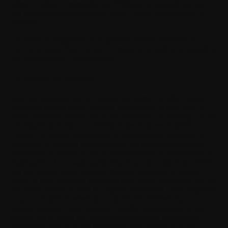
même, veuillez comprendre que Withings ne garantit pas que
vos idées et documents seront traités comme confidentiels ou
exclusifs.
Les droits et obligations de la présente section resteront en
vigueur pendant cinq (5) ans à compter de la date de divulgation
des Informations Confidentielles.
14. Absence de garanties
Vous reconnaissez que le Logiciel est fourni "en l'état", sans
garantie d'aucune sorte, expresse ou implicite, et que, dans la
limite maximale permise par la loi applicable, ni Withings, ni ses
concédants de licence ou affiliés, ni les titulaires de droits
d'auteur ne font de déclarations ou de garanties, expresses ou
implicites, y compris, sans s'y limiter, les garanties de qualité
marchande, d'exactitude de la documentation et des supports, ou
d'adéquation à un usage particulier, ni que le Logiciel ne violera
pas les brevets, droits d'auteur, marques déposées ou autres
droits de tiers. Withings ni aucune autre partie ne garantit que les
fonctions contenues dans le Logiciel répondront à vos exigences
ou que le fonctionnement du Logiciel sera ininterrompu ou
exempt d'erreurs. Vous assumez l'entière responsabilité et les
risques liés au choix du Logiciel pour atteindre les résultats
escomptés, ainsi qu'à son installation, son utilisation et les