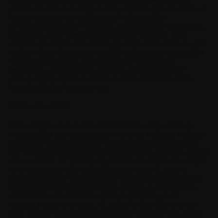
propres activités ou à celles de tiers ; (3) Withings n'est soumis à
aucune obligation de confidentialité concernant les
Commentaires ; et (4) vous n'avez droit à aucune compensation
de quelque nature que ce soit de la part de Withings. Vous
accordez par les présentes à Withings une licence mondiale, non
exclusive, sous-licenciable, cessible, entièrement acquittée, libre
de redevances, perpétuelle et irrévocable pour utiliser,
reproduire, adapter, traduire, exploiter, copier, représenter
publiquement, afficher, distribuer et commercialiser de toute
autre manière les Commentaires.
13. Confidentialité
Vous acceptez en outre que, nonobstant tout autre accord de
confidentialité que vous pourriez avoir avec Withings, Withings
ne sera pas responsable de la confidentialité des informations
que vous lui communiquez via l'utilisation du Logiciel ou de tout
service associé. Ni Withings ni aucun de ses employés n'accepte
ou n'examine des idées non sollicitées, y compris, sans s'y
limiter, des idées pour de nouvelles campagnes publicitaires, de
nouvelles promotions, de nouveaux produits ou technologies,
des procédés, des matériaux, des plans marketing ou de
nouveaux noms de produits. Si, malgré la demande de ne pas
nous envoyer vos idées et documents, vous les envoyez quand