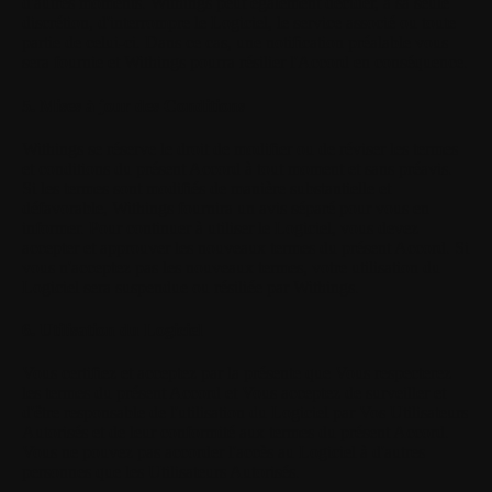
d'autres moments. Withings peut également décider, à sa seule
discrétion, d'interrompre le Logiciel, le service associé ou toute
partie de celui-ci. Dans ce cas, une notification préalable vous
sera fournie et Withings pourra résilier l'Accord en conséquence.
5. Mises à jour des Conditions
Withings se réserve le droit de modifier ou de réviser les termes
et conditions du présent Accord à tout moment et sans préavis.
Si les termes sont modifiés de manière substantielle et
défavorable, Withings fournira un avis séparé pour vous en
informer. Pour continuer à utiliser le Logiciel, vous devez
accepter et approuver les nouveaux termes du présent Accord. Si
vous n'acceptez pas les nouveaux termes, votre utilisation du
Logiciel sera suspendue ou résiliée par Withings.
6. Utilisation du Logiciel
Vous certifiez et acceptez par la présente que Vous respecterez
les termes du présent Accord et Vous acceptez de surveiller et
d'être responsable de l'utilisation du Logiciel par Vos Utilisateurs
Autorisés et de leur conformité aux termes du présent Accord.
Vous ne pouvez pas accorder l'accès au Logiciel à d'autres
personnes que les Utilisateurs Autorisés.