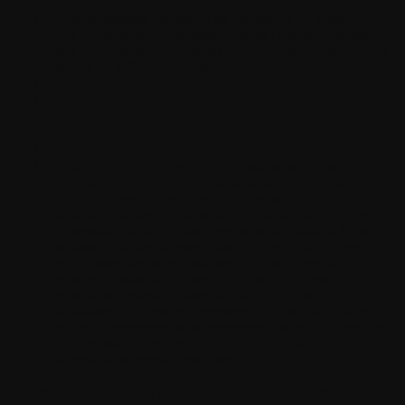
Vous informerez clairement les utilisateurs de Votre ou
Vos Application(s) (par exemple dans l'interface utilisateur
de l'Application) que l'utilisation de l'ou des Application(s)
génère du trafic de données ;
Vous fournirez aux utilisateurs de l'ou des Application(s)
des paramètres faciles d'accès pour désactiver les
notifications ;
Vous ne concevrez pas et ne commercialiserez pas
l'Application, ni aucune partie de celle-ci, pour une
utilisation dans ou avec des systèmes, appareils ou
produits critiques pour la santé et/ou la sécurité d'autres
personnes et de leurs biens (par exemple, destinés à être
implantés chirurgicalement dans le corps ou à d'autres
applications destinées à maintenir ou prolonger la vie, ou à
toute application de réacteur nucléaire ou aéronautique) ou
toute autre application dans laquelle le logiciel ou sa
défaillance, son dysfonctionnement ou son inadéquation
pourrait directement ou indirectement causer ou contribuer
à des blessures corporelles ou à des décès ou à des
dommages matériels significatifs ;
Votre Application ne doit pas permettre les notifications