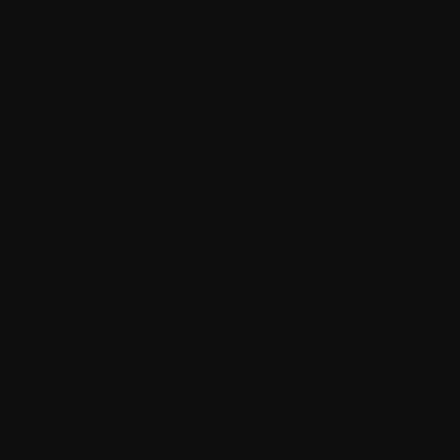
résultats obtenus.
15. Indemnisation
Vous acceptez de défendre et d'indemniser Withings contre toute
réclamation de tiers et toutes les responsabilités, évaluations,
pertes, coûts ou dommages résultant ou découlant de (i) votre
violation du présent Accord, (ii) votre atteinte ou violation de
tout droit de propriété intellectuelle, autre droit ou vie privée d'un
tiers, et (iii) l'utilisation abusive du Logiciel par un tiers, lorsque
cette utilisation abusive a été rendue possible par votre défaut de
prendre des mesures raisonnables pour protéger votre nom
d'utilisateur et votre mot de passe contre toute utilisation abusive.
16. Limitation de responsabilité
Dans la limite maximale permise par la loi applicable, en aucun
cas Withings, ses employés, concédants de licence ou affiliés ne
pourront être tenus responsables de toute perte de bénéfices, de
revenus, de ventes, de données, ou de coûts d'acquisition de
biens ou de logiciels de substitution, de dommages matériels, de
préjudices corporels, d'interruption d'activité, de perte
d'informations commerciales, ni de tout dommage spécial, direct,
indirect, accessoire, économique, punitif ou consécutif, quelle