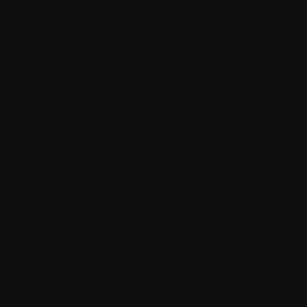
nous vous fournissions des notifications en les publiant sur
l'application ou en vous les envoyant par e-mail. Il vous incombe
de consulter régulièrement vos e-mails afin que nous puissions
vous contacter à tout moment. Les notifications envoyées sont
réputées avoir été transmises le jour de leur publication.
3.3. Preuve
Tous les échanges effectués via les Applications ou envoyés par
e-mail, tels qu'enregistrés dans les systèmes de WITHINGS et
conservés sur un support de stockage conforme aux normes
applicables, sont présumés fiables et les Parties les considéreront
comme authentiques jusqu'à preuve du contraire. La portée de la
preuve des informations délivrées par les systèmes informatiques
de WITHINGS, notamment la procédure du double-clic, à
savoir la vérification de ses engagements et leur confirmation, en
tant que signature électronique, constitue la validation du contrat
électronique.
IV. Dispositions diverses
4.1. Maintien des clauses