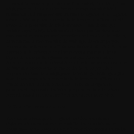
qu'en soit la cause et qu'il découle d'un contrat, d'un délit, d'une
négligence ou de toute autre théorie de responsabilité liée à
l'utilisation ou à l'impossibilité d'utiliser le logiciel ou le Logiciel,
même si Withings, ses concédants de licence ou affiliés ont été
avisés de la possibilité de tels dommages. Étant donné que
certains pays/États/juridictions n'autorisent pas l'exclusion de
responsabilité, mais peuvent permettre une limitation de celle-ci,
dans ces cas, la responsabilité de Withings, de ses employés,
concédants de licence ou affiliés sera limitée à 50 USD. Aucune
disposition du présent Accord ne portera atteinte aux droits
légaux de toute partie agissant en tant que consommateur.
Aucune disposition du présent Accord ne limite la responsabilité
de Withings envers vous en cas de décès ou de préjudice
corporel résultant de la négligence de Withings. Withings agit au
nom de ses employés et concédants de licence ou affiliés aux
fins de décliner, d'exclure et/ou de limiter les obligations,
garanties et responsabilités telles que prévues dans le présent
Accord, mais à aucune autre fin et pour aucun autre objet.
17. Contrôle des exportations
Vous reconnaissez que le Logiciel peut être soumis aux
réglementations en matière de contrôle des exportations de
divers pays. Vous devez vous conformer pleinement à toutes les