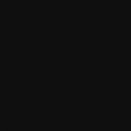
céder ou transférer vos brevets. Cette obligation est limitée aux
poursuites ou autres assertions fondées sur ces brevets cédés ou
transférés.
Vous serez libéré de votre engagement et accord de non-
poursuite prévu à la présente section à l'égard d'un bénéficiaire
particulier (mais non à l'égard de tout autre bénéficiaire) dans le
cas suivant : (i) vous êtes d'abord poursuivi pour contrefaçon de
brevet en lien avec le Logiciel par cet autre bénéficiaire qui
profite de votre engagement et accord tel qu'énoncé aux
présentes ; et (ii) la poursuite est fondée sur votre violation des
droits de brevet de cet autre bénéficiaire qui, s'ils étaient détenus
par vous, seraient soumis à l'engagement et à l'accord de non-
poursuite prévu ci-dessus dans la présente section.
Aux fins de la présente section, le terme « brevet » désigne tout
brevet, modèle d'utilité et tout brevet divisionnaire, réexaminé,
réémis, de continuation ou de continuation partielle, ainsi que
toute demande correspondante à l'échelle mondiale.
9. Frais
L'utilisation du Logiciel peut être ou devenir soumise à des frais.
Withings se réserve le droit de facturer le Logiciel et d'en
modifier les tarifs à tout moment, à sa seule discrétion.