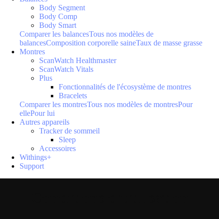
Body Segment
Body Comp
Body Smart
Comparer les balances
Tous nos modèles de
balances
Composition corporelle saine
Taux de masse grasse
Montres
ScanWatch Healthmaster
ScanWatch Vitals
Plus
Fonctionnalités de l'écosystème de montres
Bracelets
Comparer les montres
Tous nos modèles de montres
Pour
elle
Pour lui
Autres appareils
Tracker de sommeil
Sleep
Accessoires
Withings+
Support
Conditions d'utilisation