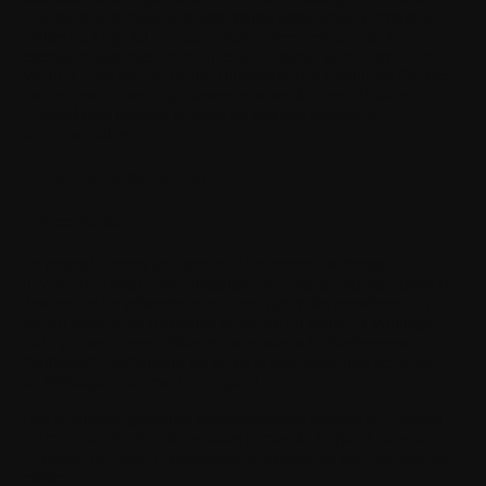
conditions générales supplémentaires applicables à certaines
parties du Logiciel ou aux contenus, services, ajouts et
extensions associés, spécifiques au Logiciel particulier fourni.
Veuillez vous assurer de lire l'intégralité des conditions fournies,
car des restrictions importantes relatives à votre utilisation du
Logiciel sont souvent incluses en tant que conditions
supplémentaires.
Conditions générales
1. Acceptation
Le présent Accord de Licence Développeur Withings
(l'"Accord") régit Votre utilisation du Logiciel (tel que défini ci-
dessous) et les présentes conditions générales constituent un
accord entre Vous (personne physique ou entité) et Withings
Ltd., y compris ses affiliés et fournisseurs (collectivement
"Withings"), définissant les droits et responsabilités de Vous et
de Withings concernant le Logiciel.
Des conditions générales supplémentaires propres au Logiciel
fourni ou applicables à certaines parties du Logiciel ou aux
contenus, services, compléments et extensions associés peuvent
exister.