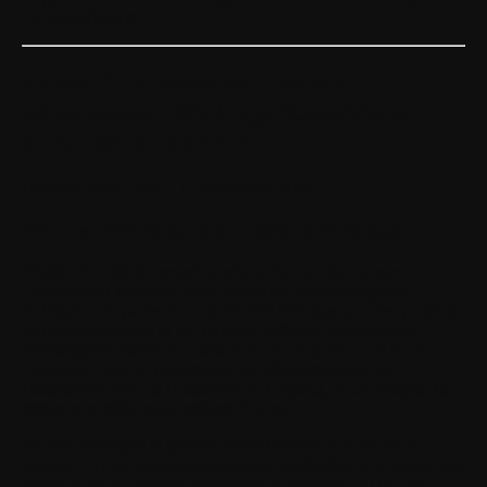
ou main-d'œuvre.
Partie 2 – Accord de Licence
Développeur Withings (Conditions
d'Utilisation de l'API)
Dernière mise à jour : 12 septembre 2018
Pour les API de santé numérique Withings
Veuillez lire attentivement le présent Accord de Licence
Développeur Withings avant d'accéder, de télécharger ou
d'utiliser toute partie du Logiciel API Withings pour les produits
de santé numérique et les Services Withings. En accédant,
téléchargeant, installant, utilisant ou en cliquant sur le bouton
"Accepter" lors de l'inscription, du téléchargement, de
l'installation et/ou de l'utilisation du Logiciel, Vous acceptez les
termes et conditions du présent Accord.
Veuillez noter que le présent Accord est structuré en deux
sections : (i) des conditions générales applicables à la plupart des
distributions de logiciels développeurs Withings ; et (ii) des