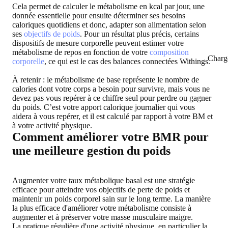
Cela permet de calculer le métabolisme en kcal par jour, une
donnée essentielle pour ensuite déterminer ses besoins
caloriques quotidiens et donc, adapter son alimentation selon
ses
objectifs de poids
. Pour un résultat plus précis, certains
dispositifs de mesure corporelle peuvent estimer votre
métabolisme de repos en fonction de votre
composition
Charg
corporelle
, ce qui est le cas des balances connectées Withings.
À retenir
: le métabolisme de base représente le nombre de
calories dont votre corps a besoin pour survivre, mais vous ne
devez pas vous repérer à ce chiffre seul pour perdre ou gagner
du poids. C’est votre apport calorique journalier qui vous
aidera à vous repérer, et il est calculé par rapport à votre BM et
à votre activité physique.
Comment améliorer votre BMR pour
une meilleure gestion du poids
Augmenter votre taux métabolique basal est une stratégie
efficace pour atteindre vos objectifs de perte de poids et
maintenir un poids corporel sain sur le long terme. La manière
la plus efficace d'améliorer votre métabolisme consiste à
augmenter et à préserver votre masse musculaire maigre.
La pratique régulière d'une activité physique, en particulier la