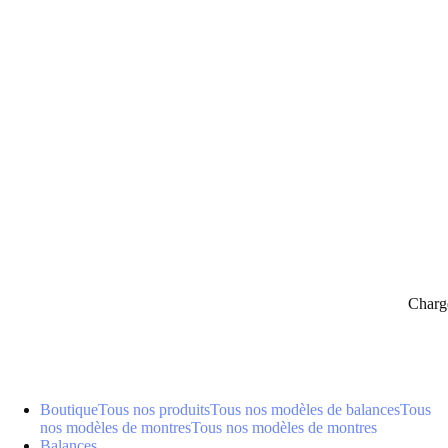
panier
Charg
Boutique
Tous nos produits
Tous nos modèles de balances
Tous
nos modèles de montres
Tous nos modèles de montres
Balances