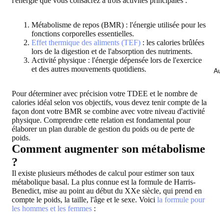
l'énergie que vous consacrez à trois activités principales :
Métabolisme de repos (BMR) : l'énergie utilisée pour les
fonctions corporelles essentielles.
Effet thermique des aliments (TEF)
: les calories brûlées
lors de la digestion et de l'absorption des nutriments.
Activité physique : l'énergie dépensée lors de l'exercice
et des autres mouvements quotidiens.
Au
Pour déterminer avec précision votre TDEE et le nombre de
calories idéal selon vos objectifs, vous devez tenir compte de la
façon dont votre BMR se combine avec votre niveau d'activité
physique. Comprendre cette relation est fondamental pour
élaborer un plan durable de gestion du poids ou de perte de
poids.
Comment augmenter son métabolisme
?
Il existe plusieurs méthodes de calcul pour estimer son taux
métabolique basal. La plus connue est la formule de Harris-
Benedict, mise au point au début du XXe siècle, qui prend en
compte le poids, la taille, l'âge et le sexe. Voici
la formule pour
les hommes et les femmes
: