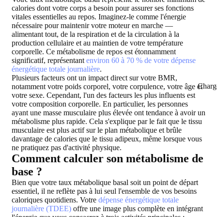
calories dont votre corps a besoin pour assurer ses fonctions
vitales essentielles au repos. Imaginez-le comme l'énergie
nécessaire pour maintenir votre moteur en marche —
alimentant tout, de la respiration et de la circulation à la
production cellulaire et au maintien de votre température
corporelle. Ce métabolisme de repos est étonnamment
significatif, représentant
environ 60 à 70 % de votre dépense
énergétique totale journalière
.
Plusieurs facteurs ont un impact direct sur votre BMR,
Charg
notamment votre poids corporel, votre corpulence, votre âge et
votre sexe. Cependant, l'un des facteurs les plus influents est
votre composition corporelle. En particulier, les personnes
ayant une masse musculaire plus élevée ont tendance à avoir un
métabolisme plus rapide. Cela s'explique par le fait que le tissu
musculaire est plus actif sur le plan métabolique et brûle
davantage de calories que le tissu adipeux, même lorsque vous
ne pratiquez pas d'activité physique.
Comment calculer son métabolisme de
base ?
Bien que votre taux métabolique basal soit un point de départ
essentiel, il ne reflète pas à lui seul l'ensemble de vos besoins
caloriques quotidiens. Votre
dépense énergétique totale
journalière (TDEE)
offre une image plus complète en intégrant