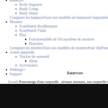
Balances
Body Segment
Body Comp
Body Smart
Comparer les balances
Tous nos modèles de balances
Composition
Montres
ScanWatch Healthmaster
ScanWatch Vitals
Plus
Fonctionnalités de l'écosystème de montres
Bracelets
Comparer les montres
Tous nos modèles de montres
Pour elle
Pour
Autres appareils
Tracker de sommeil
Sleep
Accessoires
Withings+
Balances
Support
Accueil
Pourcentage d'eau corporelle : niveaux normaux, eau corporelle to
Pourcentage d'eau corporelle : n
hydratation