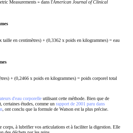
tric Measurements » dans l'
American Journal of Clinical
mmes
 taille en centimètres) + (0,3362 x poids en kilogrammes) = eau
mes
ètres) + (0,2466 x poids en kilogrammes) = poids corporel total
ateurs d'eau corporelle
utilisant cette méthode. Bien que de
t, certaines études, comme un
rapport de 2001 paru dans
on
, ont conclu que la formule de Watson est la plus précise.
s, à lubrifier vos articulations et à faciliter la digestion. Elle
ion des déchets par les reins.