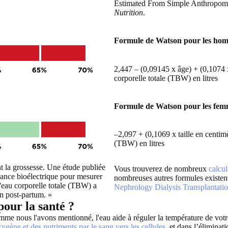
Estimated From Simple Anthropome
Nutrition
.
Formule de Watson pour les ho
2,447 – (0,09145 x âge) + (0,1074 x
corporelle totale (TBW) en litres
Formule de Watson pour les fem
–2,097 + (0,1069 x taille en centim
(TBW) en litres
nt la grossesse. Une étude publiée
Vous trouverez de nombreux
calcul
édance bioélectrique pour mesurer
nombreuses autres formules existen
l'eau corporelle totale (TBW) a
Nephrology Dialysis Transplantati
n post-partum. »
pour la santé ?
nous l'avons mentionné, l'eau aide à réguler la température de votre corp
xygène et des nutriments par le sang vers les cellules
, et dans l’éliminat