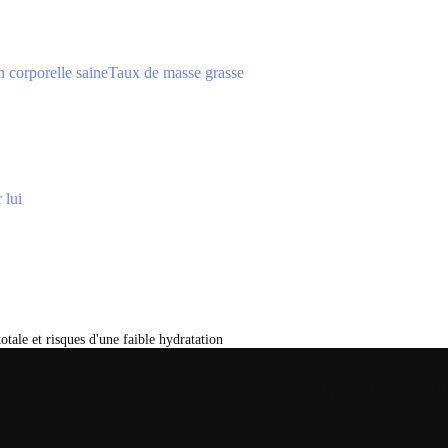
 corporelle saine
Taux de masse grasse
 lui
tale et risques d'une faible hydratation
iveaux normaux, eau corporelle to