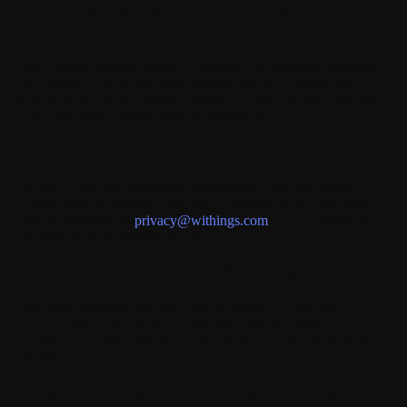
VI. LAGRING, ÖVERFÖRING OCH SÄKERHET FÖR
DATA
Dina personuppgifter lagras i Frankrike och hälsodata överförs
inte utanför EES. Andra icke-hälsorelaterade uppgifter kan
kommuniceras med partners utanför EES för specifika ändamål
som telekommunikation eller banksäkerhet.
VII. UTÖVANDE AV DINA RÄTTIGHETER
Du kan utöva dina rättigheter (information, tillgång, rättelse,
begränsning, invändning, radering, portabilitet) när som helst
genom att skriva till
privacy@withings.com
. Du har också rätt
att lämna in ett klagomål till CNIL.
VIII. INTEGRITETSPOLICY FÖR PATIENTER (RPM)
Specifika bestämmelser gäller för användare av Withings
Remote Patient Monitoring ("WRPM")-tjänster. Frågor om
journaler som tillhandahålls av din vårdgivare ska riktas direkt
till dem.
IX. INTEGRITETSPOLICY FÖR FUNKTIONEN