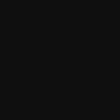
LÖSNINGAR
Vi tackar dig för ditt förtroende och gör vårt bästa för att hedra
det.
Vi behandlar de personuppgifter du anförtror oss för att
hjälpa dig förbättra din hälsa med yttersta omsorg. Respekt för
integritet är en grundläggande princip som vi placerar i centrum
för vår strategi för att utveckla våra produkter och tjänster. Vi är
engagerade i en process av kontinuerlig förbättring för att
säkerställa yttersta respekt för dina personuppgifter. Om du har
några frågor är du välkommen att kontakta oss.
DEN SÄKRA HANTERINGEN AV
HÄLSODATA – VÅR DAGLIGA PRIORITET
Vi ägnar maximal uppmärksamhet åt säkerheten för lagringen av
dina hälsodata.
Vi tillämpar krävande regelverk och standarder.
Utöver vår efterlevnad av GDPR är vi certifierade enligt ISO
27001 och HDS (Health Data Hosting), vilket gör att vi kan
erbjuda dig samma säkerhetsnivå som hälsoprofessionella. Vi
Ladda
lagrar hälsodata på vår certifierade plattform för behandling av
hälsodata, vars servrar är belägna i Frankrike, hos en europeisk
operatör (BSO). Withings är också certifierat enligt ISO 27701,
en internationell standard som garanterar en hög skyddsnivå för
personuppgifter.