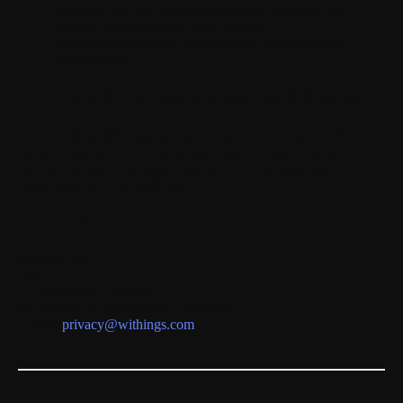
Withings kan dela pseudonymiserade uppgifter (t.ex.
hashade e-postadresser) med partners.
Geolocationscookies:
Används med ditt uttryckliga
godkännande.
Hur kan du hantera dina inställningar?
Dina cookieinställningar sparas i
6 månader
. Du kan ändra dem
när som helst genom att klicka på länken "Ange cookies" i
sidfoten på varje webbsida, eller genom att konfigurera
inställningarna i din webbläsare.
Kontakt
Withings SAS
DPO
2 rue Maurice Hartmann
92130 Issy-les-Moulineaux, Frankrike
E-post:
privacy@withings.com