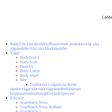
Ladda
Butik
Alla våra produkter
Renoverade produkter
Alla våra
vågmodeller
Alla våra klockmodeller
Vågar
BodyScan 2
Body Scan
BodyFit
Body Comp
Body smart
Mer
Funktioner i vågsekosystemet
Jämför vågar
Alla våra vågmodeller
Hälsosam
kroppssammansättning
Kroppsfettprocent
Klockor
ScanWatch Nova
ScanWatch Nova Brilliant
ScanWatch 2