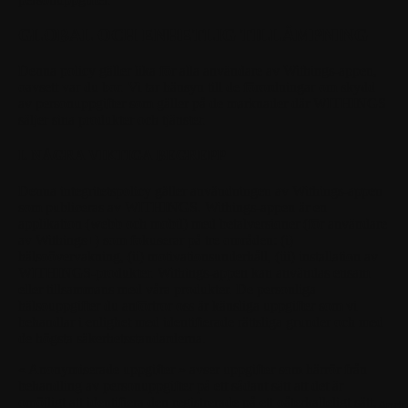
GLOBAL OCH ENHETLIG TILLÄMPNING
Denna policy gäller lika för alla användare av Withings-appen,
oavsett var du bor. Vi tar hänsyn till de förordningar om skydd
av personuppgifter som gäller på de marknader där WITHINGS
säljer sina produkter och tjänster.
I. NÅGRA VIKTIGA BEGREPP
Denna integritetspolicy gäller användningen av Withings-appen
som publiceras av WITHINGS. Withings-appen är en
applikation (webb och mobil) med betalversioner (för användare
av Withings+) som fokuserar på tre områden: (i)
hälsoövervakning, (ii) motivationsunderhåll, (iii) installation av
WITHINGS-produkter. Withings-appen kan användas ensam
eller tillsammans med våra produkter. De personliga
hälsouppgifter du anförtror oss är känsliga uppgifter som vi
behandlar i enlighet med identifierade rättsliga grunder och med
de högsta säkerhetsstandarderna.
« Anonymiserade uppgifter »
avser uppgifter som härrör från
behandling av personuppgifter på ett sådant sätt att det är
omöjligt att identifiera den registrerade på ett oåterkalleligt sätt,
Andr