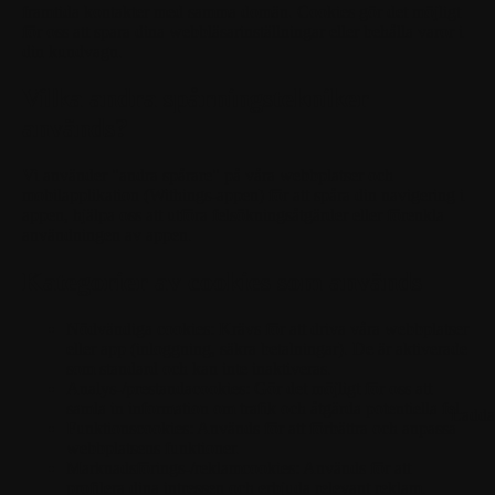
framtida kontakter med samma domän. Cookies gör det möjligt
för oss att spara dina webbläsarinställningar eller behålla varor i
din kundvagn.
Vilka andra spårningstekniker
används?
Vi använder "andra spårare" på våra webbplatser och
mobilapplikation (Withings-appen) för att spåra din navigering i
appen, hjälpa oss att utföra felsökningsåtgärder eller förenkla
användningen av appen.
Kategorier av cookies som används
Nödvändiga cookies:
Krävs för att driva våra webbplatser
eller app (inloggning, säkra betalningar). De är aktiverade
som standard och kan inte inaktiveras.
Analys-/prestandacookies:
Gör det möjligt för oss att
samla in information om trafik och åtgärda potentiella fel.
Ladda
Funktionscookies:
Används för att förbättra och anpassa
webbplatsens funktioner.
Marknadsförings-/reklamcookies:
Används för att
profilera dina intressen och erbjuda relevant reklam.