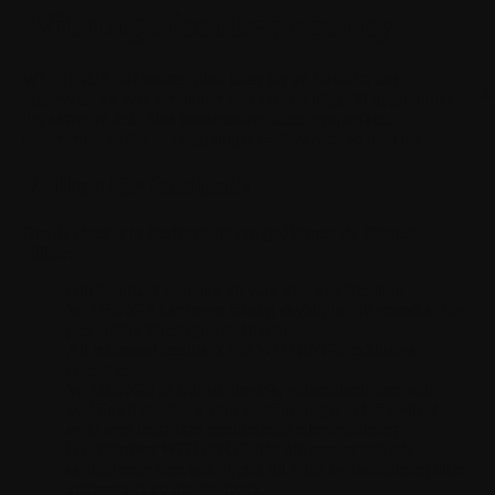
Withings feedbackpolicy
WITHINGS värdesätter dina idéer för att förbättra din
S
upplevelse av våra produkter och tjänster högt. Vi uppmuntrar
dig aktivt att dela dina konstruktiva idéer, synpunkter,
kommentarer eller återkopplingar (« Feedback ») med oss.
Villkor för feedback
Om du skickar in feedback till oss godkänner du följande
villkor:
Din feedback kommer att vara icke-konfidentiell.
WITHINGS har ingen rättslig skyldighet att granska eller
genomföra föreslagna ändringar.
All inlämnad feedback blir WITHINGS exklusiva
egendom.
WITHINGS är fritt att utnyttja, vidaredistribuera och
avslöja all feedback utan begränsningar och för vilket
syfte som helst utan meddelande eller ersättning.
Du friskriver WITHINGS från allt ansvar och alla
skyldigheter som kan uppstå till följd av användning eller
utlämnande av din feedback.