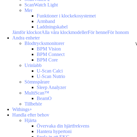
ScanWatch Light
Mer
Funktioner i klockekosystemet
Armband
Laddningskabel
Jämför klockor
Alla våra klockmodeller
För henne
För honom
Andra enheter
Blodtrycksmonitorer
BPM Vision
BPM Connect
BPM Core
Urinlabb
U-Scan Calci
U-Scan Nutrio
Sömnspårare
Sleep Analyzer
MultiScan™
BeamO
Tillbehör
Withings+
Handla efter behov
Hjärta
Övervaka din hjärtfrekvens
Hantera hypertoni
Spela in ett EKG