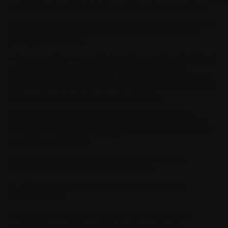
med beaktande av de tekniker som rimligen kan genomföras.
« Pseudonymiserade uppgifter »
avser personuppgifter som inte
är direkt kopplade till en fysisk person utan användning av
ytterligare information.
« Personuppgifter »
avser all information som rör en identifierad
eller identifierbar person. Detta inkluderar alla typer av
information: efternamn, förnamn, postadress, e-postadress, etc.
Det omfattar även begreppet Personally Identifiable Information
(PII) som föreskrivs av amerikansk lagstiftning.
« Hälsodata »
avser personuppgifter som rör ditt tidigare,
nuvarande eller framtida hälsotillstånd (fysiskt eller psykiskt).
Hälsodata är särskilt känsliga uppgifter och omfattas därför av
särskilda skyddsåtgärder.
GDPR:
Allmän dataskyddsförordning (EU) 2016/679.
WITHINGS tillämpar GDPR i hela världen.
II. KÄLLAN TILL DE PERSONUPPGIFTER VI
BEHANDLAR
Personuppgifter samlas in när du besöker vår webbplats,
använder våra produkter och tjänster eller navigerar i