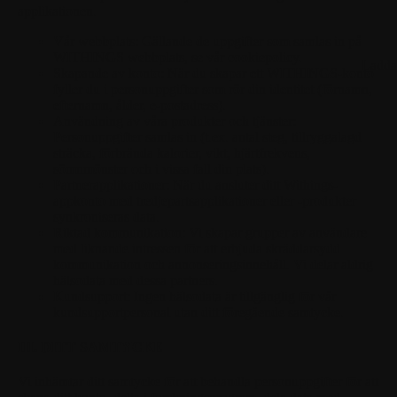
applikationen.
Vår webbplats:
Gällande de uppgifter som samlas in på
WITHINGS webbplats, se vår cookiepolicy.
Ladda
Skapande av konto:
När du skapar ett WITHINGS-konto
fyller du i personuppgifter som rör din identitet (förnamn,
efternamn, ålder, e-postadress).
Användning av våra produkter och tjänster:
Personuppgifter samlas in (t.ex. antal steg, tillryggalagd
sträcka, förbrända kalorier, vikt, hjärtfrekvens,
sömnmönster och i vissa fall din plats).
Partnerapplikationer:
När du ansluter ditt Withings-
appkonto med tredjepartsapplikationer eller -produkter
synkroniseras data.
Riktad kommunikation:
Vi skapar grupper av användare
med liknande intressen för att erbjuda skräddarsydd
kommunikation och annonseringsinnehåll. Vi delar aldrig
hälsodata med dessa partners.
Kundsupport:
Ingen hälsodata är tillgänglig för vår
kundsupportpersonal utan ditt föregående samtycke.
III. DITT SAMTYCKE
Vi inhämtar ditt samtycke för att behandla personuppgifter för att