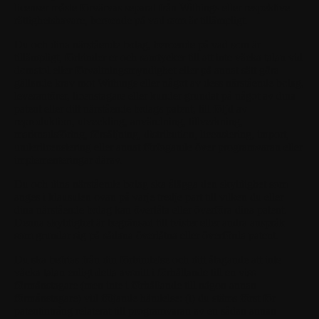
licenser måste förvärvas separat från Withings eller respektive
rättighetshavare, beroende på vad som är tillämpligt.
Du och dina närstående bolag, beroende på vad som är
tillämpligt, förbinder er och samtycker till att inte väcka talan vid
domstol eller förvaltningsmyndighet eller på annat sätt göra
gällande krav mot Withings eller något av dess närstående bolag,
leverantörer, licenstagare eller kunder grundat på något av dina
patent eller ditt närstående bolags patent, till följd av
reproduktion, utveckling, användning, tillverkning,
marknadsföring, försäljning, distribution, licensiering, import,
underlicensiering eller annat förfogande över programvaran eller
implementeringar därav.
Du och dina närstående bolag ska ålägga den skyldighet som
anges i klausulen ovan på varje tredje part till vilken du eller
dina närstående bolag kan överlåta eller överföra dina patent.
Denna skyldighet är begränsad till tvister eller andra anspråk
som grundar sig på sådana överlåtna eller överförda patent.
Du ska befrias från din förbindelse och ditt åtagande att inte
väcka talan enligt detta avsnitt i förhållande till en viss
förmånstagare (men inte i förhållande till någon annan
förmånstagare) vid följande händelse: (i) du stäms först för
patentintrång relaterat till programvaran av en sådan annan