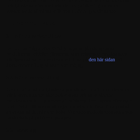
och tjänsterna efter meddelande och publicering av en ny
version av de allmänna villkoren utgör ett godkännande.
III. Kommunikation
3.1. När du skriver till oss
Om du har frågor eller förfrågningar angående apparna,
produkterna och/eller tjänsterna, samt relaterade meddelanden,
vänligen skicka ett meddelande till oss på
den här sidan
. Vi
återkommer till dig så snart som möjligt.
3.2. När vi skriver till dig
Genom att använda tjänsterna godkänner du att huvuddelen av
vår kommunikation sker elektroniskt och att vi skickar
meddelanden till dig genom att publicera dem i appen eller via e-
post. Det är ditt ansvar att regelbundet kontrollera din e-post så
att vi kan nå dig när som helst. Skickade meddelanden ska anses
ha skickats på publiceringsdagen.
3.3. Bevisning