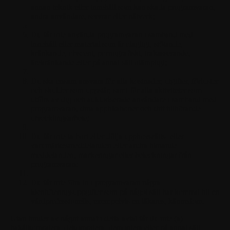
annan teknik eller innehåll som kan skada programvaran,
andra användare, servrar eller nätverk;
Du får inte använda programvaran i samband med
innehåll eller material som är olagligt, stötande,
kränkande, obscent, pornografiskt, trakasserande,
ärekränkande eller på annat sätt olämpligt;
Du ska ensam ansvara för alla kostnader, utgifter, förluster
och skulder som uppstår, samt för alla aktiviteter som
utförs av dig och auktoriserade användare i samband med
programvaran, dina applikationer och ditt tillhörande
utvecklingsarbete;
Du får inte ta bort eller dölja upphovsrätts- eller
varumärkesmeddelanden eller andra liknande
meddelanden, markeringar eller beteckningar från
programvaran;
Du får inte föra in i programvaran några
identifieringsuppgifter som på något sätt har kommit till en
vårdprofessionells, exempelvis en läkares, kännedom.
Utan hinder av något annat i detta avtal får du inte (a)
bakåtkompilera, dekompilera, demontera eller på annat sätt