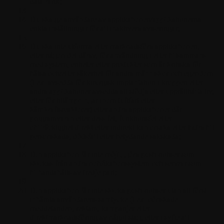
datatrafik;
Du ska ge användare av applikationen/applikationerna
enkla inställningar för att inaktivera aviseringar;
Du ska inte utforma eller marknadsföra applikationen,
eller någon del därav, för användning i eller tillsammans
med system, enheter eller produkter som är kritiska för
hälsa och/eller säkerhet för andra människor och egendom
(t.ex. avsedda för kirurgisk implantation i kroppen eller
andra applikationer avsedda att stödja eller upprätthålla liv,
eller för tillämpningar inom luftfart eller
kärnkraftsreaktorer) eller andra applikationer där
programvaran eller dess fel, funktionsfel eller
otillräcklighet direkt eller indirekt kan orsaka eller bidra till
personskada, dödsfall eller betydande sakskada;
Din applikation får inte möjliggöra push-notiser som
skickas från andra notifikationssystem och servrar som
tillhandahålls av tredje part;
Din applikation får inte skicka push-notiser utan att först
inhämta användarens samtycke (t.ex. oönskade
meddelanden, reklam, kampanjer eller
direktmarknadsföring av något slag, eller i syfte att