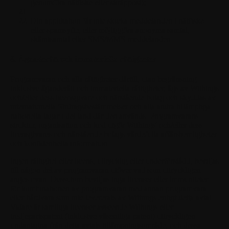
genomföra nätfiske eller skräppost);
Din applikation får inte skicka meddelanden i nätfiske-
eller spamsyfte, eller möjliggöra anonyma samtal,
skämtsamtal eller SMS/MMS-meddelanden.
8. Äganderätt och immateriella rättigheter
Programvaran och alla rättigheter därtill, utan begränsning
inklusive äganderätt och immateriella rättigheter, ägs av Withings
och/eller dess licensgivare och närstående bolag och skyddas av
internationella fördragsbestämmelser och alla andra tillämpliga
nationella lagar i det land där den används. Programvarans
struktur, organisation och kod utgör Withings' och/eller dess
licensgivares och närstående bolags värdefulla affärshemligheter
och konfidentiella information.
Ingen rättighet eller licens, uttrycklig eller underförstådd, beviljas
till någon del av programvaran utöver vad som uttryckligen
anges ovan. Dessutom beviljas inga licenser eller immuniteter
för kombinationen av programvaran med annan programvara
eller hårdvara som inte levererats av Withings enligt detta avtal.
Vidare är samtliga licenser avseende Withings eller
tredjepartspatent (inklusive väsentliga patent) uttryckligen
undantagna från detta avtals tillämpningsområde, och dessa