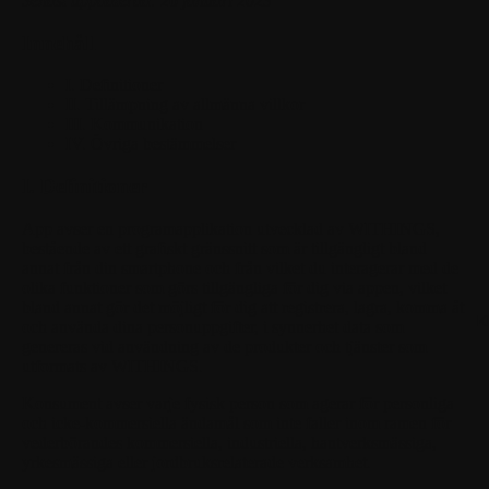
Senast uppdaterad: 26 januari 2023
Innehåll
I. Definitioner
II. Tillämpning av allmänna villkor
III. Kommunikation
IV. Övriga bestämmelser
I. Definitioner
App
avser en programapplikation utvecklad av WITHINGS,
bestående av ett grafiskt gränssnitt som är tillgängligt bland
annat från din smartphone och från vilket du interagerar med de
olika funktioner som görs tillgängliga för dig via appen, vilket
bland annat gör det möjligt för dig att registrera, lagra, komma åt
K
och använda dina personuppgifter, i synnerhet data som
genereras vid användning av de produkter och tjänster som
utformats av WITHINGS.
Konsument
avser varje fysisk person som agerar för personliga
och icke-kommersiella ändamål som inte faller inom ramen för
vederbörandes kommersiella, industriella, hantverksmässiga,
yrkesmässiga eller jordbruksrelaterade verksamhet.