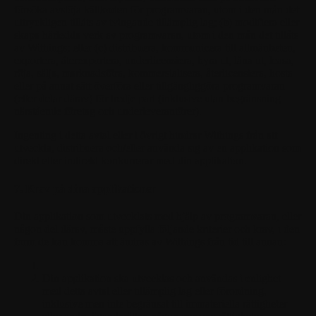
försöka avslöja källkoden för programvaran, utom i den mån det
uttryckligen tillåts av tvingande tillämplig lag; (b) modifiera eller
skapa härledda verk av programvaran, utom i den mån det tillåts
av Withings; eller (c) distribuera, kommunicera till allmänheten,
exportera, återexportera, underlicensiera, hyra ut, låna ut, leasa,
röja, sälja, marknadsföra, kommersialisera, återlicensiera, hosta
eller på annat sätt överföra eller tillgängliggöra programvaran
(eller delar därav) för tredje part (inklusive utan begränsning
närstående företag och underleverantörer).
Ingenting i detta avtal eller i övrigt hindrar Withings från att
utveckla, distribuera och/eller använda sig av en applikation som
direkt eller indirekt konkurrerar med din applikation.
7. Krav på dina applikationer
Din applikation som utvecklats med hjälp av programvaran, eller
någon del därav, måste uppfylla följande kriterier och krav, i den
form de kan komma att ändras av Withings från tid till annan:
Din applikation ska utvecklas och användas i enlighet
med detta avtal eller tillämplig lag eller förordning,
inklusive men inte begränsat till immateriella rättigheter