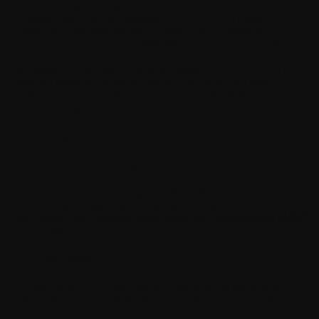
Alla utväxlingar som gjorts via apparna eller skickats via e-post,
i enlighet med vad som registrerats i WITHINGS system och
lagrats på ett lagringsutrymme i enlighet med tillämpliga
standarder, presumeras vara tillförlitliga och parterna betraktar
dem som autentiska tills motsatsen bevisats. Räckvidden för
bevisvärdet av information som levererats av WITHINGS IT-
system, i synnerhet dubbelklicksproceduren, det vill säga
verifieringen av sina åtaganden och deras bekräftelse, utgör som
elektronisk signatur en validering av det elektroniska avtalet.
IV. Övriga bestämmelser
4.1. Klausulers beständighet
Om en domstol eller behörig jurisdiktion finner att någon
bestämmelse i dessa villkor är ogiltig eller ogenomförbar, ska
Handla
den ogiltiga eller ogenomförbara delen eller bestämmelsen anses
som ej skriven.
4.2. Inget avstående
Det faktum att vi vid något tillfälle underlåter att kräva att du
fullgör någon av dina skyldigheter innebär inte att vi avstår från
rätten att kräva detta vid ett senare tillfälle.