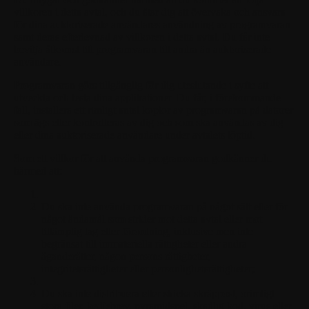
villkoren i detta avtal, och du åtar dig att övervaka och ansvara
för dina auktoriserade användares användning av programvaran
samt deras efterlevnad av villkoren i detta avtal. Du får inte
bevilja åtkomst till programvaran till andra än auktoriserade
användare.
Programvaran görs tillgänglig för dig uteslutande i syfte att
utveckla och testa dina applikationer. Du får, i förekommande
fall, installera ett rimligt antal kopior av programvaran på datorer
som ägs eller kontrolleras av dig och som ska användas av dig
eller dina auktoriserade användare under avtalets löptid.
Som ett villkor för att använda programvaran godkänner du
härmed att:
Du ska inte använda programvaran på något sätt eller för
något ändamål som strider mot detta avtal eller mot
tillämplig lag eller förordning, inklusive men inte
begränsat till immateriella rättigheter eller andra
äganderätter, någon persons rättigheter,
integritetsrättigheter eller personlighetsrättigheter;
Du ska inte distribuera eller skicka skräppost, orimligt
stora filer, kedjebrev, pyramidspel, skadlig kod, virus eller