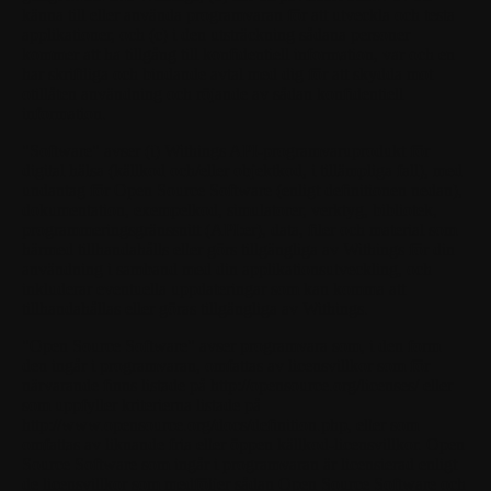
känna till eller använda programvaran för att utveckla och testa
applikationer, och (c) i den utsträckning sådana personer
kommer att ha tillgång till konfidentiell information, var och en
har skriftliga och bindande avtal med dig för att skydda mot
otillåten användning och röjande av sådan konfidentiell
information.
"Software"
avser (i) Withings API-programvaruprodukt för
digital hälsa (källkod och/eller objektkod, i tillämpliga fall), med
undantag för Open Source Software (enligt definitionen nedan),
dokumentation, exempelkod, simulatorer, verktyg, bibliotek,
programmeringsgränssnitt (API:er), data, filer och material som
härmed tillhandahålls eller görs tillgängliga av Withings för din
användning i samband med din applikationsutveckling, och
inkluderar eventuella uppdateringar som kan komma att
tillhandahållas eller göras tillgängliga av Withings.
"Open Source Software"
avser programvara som, i den form
den ingår i programvaran, omfattas av licensvillkor som för
närvarande finns listade på http://opensource.org/licenses/ eller
som uppfyller kriterierna listade på
http://www.opensource.org/docs/definition.php, eller som
omfattas av liknande fria eller öppen källkod-licensvillkor. Open
Source Software som ingår i programvaran är licensierad enligt
de licensvillkor som medföljer sådan Open Source Software och