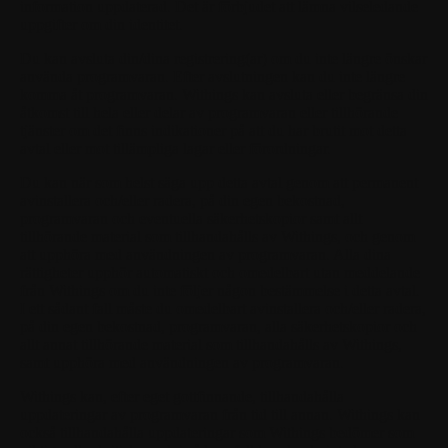
information uppdaterad. Det är förbjudet att lämna vilseledande
uppgifter om din identitet.
Du kan avsluta din/dina registrering(ar) om du inte längre önskar
använda programvaran. Efter avslutningen kan du inte längre
komma åt programvaran. Withings kan avsluta eller begränsa din
åtkomst till hela eller delar av programvaran eller tillhörande
tjänster om det finns indikationer på att du har brutit mot detta
avtal eller mot tillämpliga lagar eller förordningar.
Du kan när som helst säga upp detta avtal genom att permanent
avinstallera och/eller radera, på din egen bekostnad,
programvaran och eventuella säkerhetskopior samt allt
tillhörande material som tillhandahålls av Withings, och genom
att upphöra med användningen av programvaran. Alla dina
rättigheter upphör automatiskt och omedelbart utan meddelande
från Withings om du inte följer någon bestämmelse i detta avtal.
I ett sådant fall måste du omedelbart avinstallera och/eller radera,
på din egen bekostnad, programvaran, alla säkerhetskopior och
allt annat tillhörande material som tillhandahålls av Withings,
samt upphöra med användningen av programvaran.
Withings kan, efter eget gottfinnande, tillhandahålla
uppdateringar av programvaran från tid till annan. Withings kan
också tillhandahålla uppdateringar som Withings bedömer som