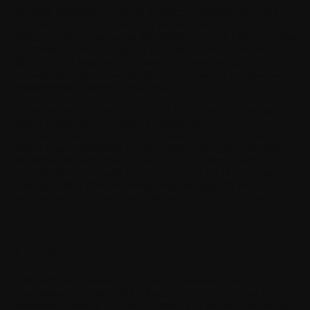
Läs detta Withings Developer Software Agreement noggrant
innan du öppnar, laddar ner eller använder någon del av
Withings API-programvaran för Withings digitala hälsoprodukter
och tjänster. Genom att öppna, ladda ner, installera, använda
eller klicka på knappen "Godkänn" vid registrering,
nedladdning, installation och/eller användning av programvaran
godkänner du villkoren i detta avtal.
Observera att detta avtal är uppdelat i två delar: (i) allmänna
villkor som gäller för de flesta av Withings
programvarudistributioner för utvecklare; och (ii) ytterligare
villkor som är tillämpliga på vissa delar av programvaran eller
tillhörande innehåll, tjänster, tillägg och utökningar som är
specifika för den aktuella programvaran. Se till att läsa igenom
samtliga villkor, eftersom viktiga begränsningar för din
användning av programvaran ofta ingår som ytterligare villkor.
Allmänna villkor
1. Godkännande
Detta Withings Developer Software Agreement (det
"Agreement") reglerar din användning av programvaran (enligt
definitionen nedan), och dessa villkor utgör ett avtal mellan dig