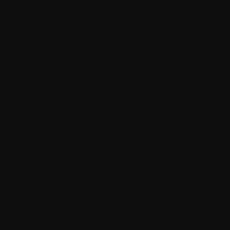
inte enligt villkoren i detta avtal.
"Du"
eller
"din/ditt/dina"
avser den eller de personer eller den
enhet som använder programvaran eller på annat sätt utövar
rättigheter enligt detta avtal. Om du godkänner detta avtal på
uppdrag av ditt företag, din organisation eller annan enhet avser
"du" eller "din/ditt/dina" även ditt företag, din organisation eller
annan enhet.
3. Behörighet
Du måste vara juridiskt behörig att ingå detta avtal. Du måste
därmed ha uppnått den rättsliga myndighetsåldern i den
Fö
jurisdiktion där du är bosatt (minst 18 år i de flesta länder) och
ha rätt och behörighet att ingå detta avtal för egen räkning, eller
om du ingår detta avtal på uppdrag av ditt företag, din
organisation eller annan enhet, ha rätt och behörighet att juridiskt
binda ditt företag, din organisation eller annan enhet till villkoren
och skyldigheterna i detta avtal.
4. Registrering och avslutning
Du åtar dig att lämna sanningsenlig och fullständig information
när du registrerar dig för programvaran och att hålla denna