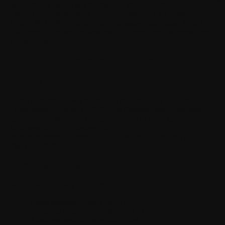
WITHINGS
eller vi ska förstås som att det innefattar varje enhet
i WITHINGS-koncernen. Varje hänvisning till ett närstående
bolag i WITHINGS-koncernen ska anses gälla enbart för det
dokument för vilket det närstående bolaget specifikt anges som
medkontrahent.
II. Tillämpning av allmänna villkor
2.1. Avtal
Dessa allmänna villkor mellan dig (nedan kallad "köpare", "du",
"konsument") och WITHINGS, ett förenklat aktiebolag med
säte på 2, rue Maurice Hartmann, FR-92130 Issy-les-
Moulineaux / RCS Nanterre 504 787 565 /
momsregistreringsnummer FR 65 504 787 565 (nedan kallat
"WITHINGS", "vi").
2.2. Sammansättning
WITHINGS' villkor inkluderar:
Dessa allmänna villkor (del 1)
Allmänna försäljningsvillkor (del 2)
Allmänna användningsvillkor (del 3)