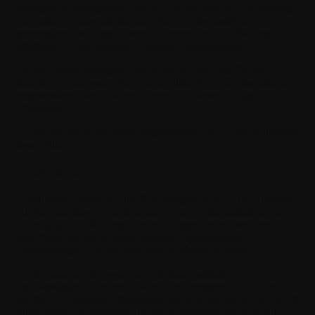
(antingen en privatperson eller en juridisk person) och Withings
Ltd. inklusive dess närstående bolag och leverantörer
(gemensamt "Withings"), som definierar dina och Withings
rättigheter och skyldigheter avseende programvaran.
S
Det kan finnas ytterligare villkor som är specifika för den
aktuella programvaran eller som är tillämpliga på vissa delar av
programvaran eller tillhörande innehåll, tjänster, tillägg och
utökningar.
Du har inte rätt att använda programvaran om du inte godkänner
dessa villkor.
2. Definitioner
"Applikation"
avser ett eller flera program som du har utvecklat i
enlighet med kraven i detta avtal och den dokumentation som
tillhandahålls av Withings, under ditt eget varumärke eller din
egen firma, inklusive felkorrigeringar, uppdateringar,
uppgraderingar och nya versioner av sådana program.
"Authorized Users"
avser dig och dina anställda och
uppdragstagare, eller om du är en utbildningsinstitution, din
fakultet och personal, i tillämpliga fall, som (a) var och en har ett
giltigt konto hos Withings, (b) har ett påvisbart behov av att