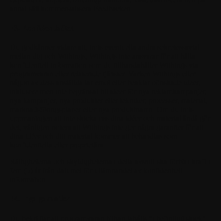
annat sätt kommersialisera Feedbacken.
13. Konfidentialitet
Du godkänner vidare att, trots eventuella andra sekretessavtal
mellan dig och Withings, Withings inte ansvarar för att hålla
konfidentiell information som du tillhandahåller Withings via
programvaran eller relaterade tjänster. Varken Withings eller
någon av dess anställda tar emot eller beaktar oönskade idéer,
inklusive men inte begränsat till idéer för nya reklamkampanjer,
nya kampanjer, nya produkter eller tekniker, processer, material,
marknadsföringsplaner eller nya produktnamn. Om du trots
uppmaningen att inte skicka oss dina idéer och material ändå gör
det, vänligen notera att Withings inte ger några garantier för att
dina idéer och ditt material kommer att behandlas som
konfidentiella eller proprietära.
Rättigheterna och skyldigheterna i detta avsnitt ska förbli i kraft i
fem (5) år från datumet för utlämnandet av konfidentiell
information.
14. Inga garantier
Du bekräftar att programvaran tillhandahålls "i befintligt skick"