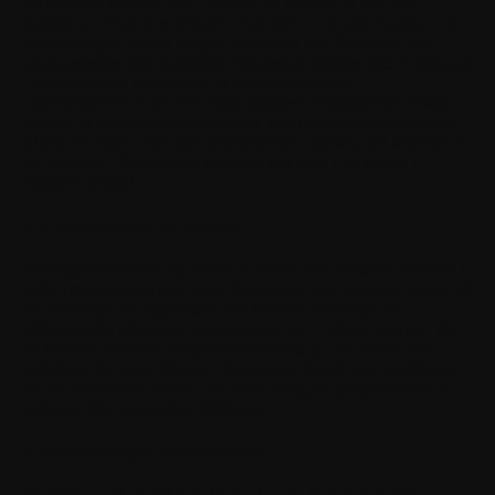
viktiga eller kritiska, och i sådana fall kanske du inte kan
fortsätta använda den tidigare versionen av programvaran, och
användningen av den tidigare versionen kan förhindras om
uppdateringen inte installeras. Relaterade tjänster eller funktioner
i programvaran kanske inte är tillgängliga under
underhållsavbrott och vid andra tillfällen. Withings kan också
besluta att avveckla programvaran, den relaterade tjänsten eller
någon del därav efter eget gottfinnande. I sådana fall kommer du
att meddelas i förväg och Withings kan säga upp avtalet i
enlighet därmed.
5. Uppdateringar av villkoren
Withings förbehåller sig rätten att ändra eller revidera villkoren i
detta avtal när som helst utan förvarning. Om villkoren ändras på
ett väsentligt och ogynnsamt sätt kommer Withings att
tillhandahålla ett separat meddelande om en sådan ändring. För
att fortsätta använda programvaran måste du acceptera och
godkänna de nya villkoren i detta avtal. Om du inte godkänner
de nya villkoren kommer din användning av programvaran att
avbrytas eller avslutas av Withings.
6. Användning av programvaran
Du intygar och godkänner härmed att du kommer att följa