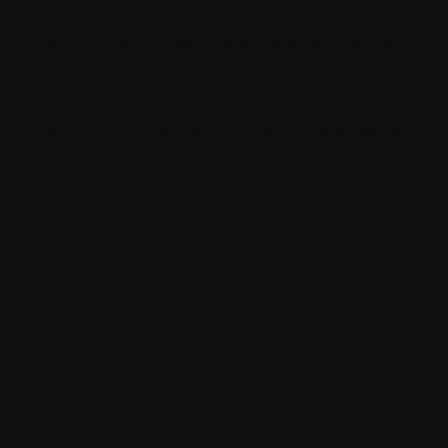
förmånstagare som drar nytta av din förbindelse och ditt
åtagande enligt vad som anges häri; och (ii) talan grundar sig på
ditt intrång i en sådan annan förmånstagares patenträttigheter,
vilka om de innehades av dig skulle omfattas av förbindelsen
och åtagandet att inte väcka talan enligt vad som föreskrivs ovan
i detta avsnitt.
I detta avsnitt avses med patent varje patent, bruksmönster samt
varje uppdelning, omprövning, nyutgivning, fortsättning och
delfortsättning därav, liksom alla motsvarande ansökningar
globalt.
9. Avgifter
Din användning av programvaran kan vara eller bli föremål för
avgifter. Withings förbehåller sig rätten att ta betalt för
programvaran och att ändra sina avgifter från tid till annan, efter
eget gottfinnande.
10. Tillgänglighet
Programvaran kanske inte är tillgänglig i alla länder och kan
komma att tillhandahållas enbart på utvalda språk. Programvaran
eller vissa funktioner kan vara nätverksberoende – kontakta din