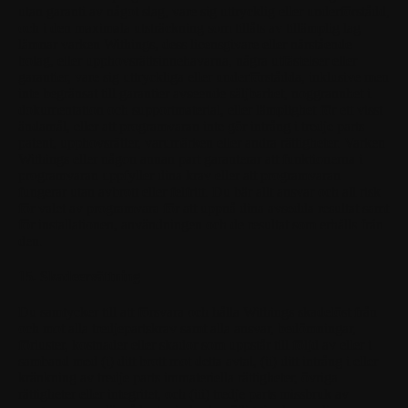
utan garanti av något slag, vare sig uttrycklig eller underförstådd,
och i den maximala utsträckning som tillåts av tillämplig lag
lämnar varken Withings, dess licensgivare eller närstående
bolag, eller upphovsrättsinnehavarna, några utfästelser eller
garantier, vare sig uttryckliga eller underförstådda, inklusive men
inte begränsat till garantier avseende säljbarhet, noggrannhet i
dokumentation och supportmaterial, eller lämplighet för ett visst
ändamål, eller att programvaran inte gör intrång i tredje parts
patent, upphovsrätter, varumärken eller andra rättigheter. Varken
Withings eller någon annan part garanterar att funktionerna i
programvaran uppfyller dina krav eller att programvaran
fungerar utan avbrott eller felfritt. Du bär allt ansvar och all risk
för valet av programvara för att uppnå dina avsedda resultat samt
för installationen, användningen och de resultat som erhålls från
den.
15. Skadeersättning
Du samtycker till att försvara och hålla Withings skadelöst från
och mot alla tredjepartskrav samt alla ansvar, bedömningar,
förluster, kostnader eller skador som uppstår till följd av eller i
samband med (i) ditt brott mot detta avtal, (ii) ditt intrång i eller
kränkning av tredje parts immateriella rättigheter, övriga
rättigheter eller integritet, och (iii) tredje parts missbruk av