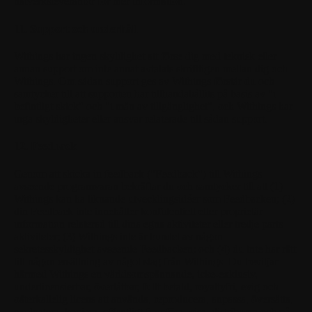
nätverksleverantör för mer information.
11. Support och underhåll
Withings har ingen skyldighet att förse dig med teknisk eller
annan support om inte annat avtalats skriftligen mellan dig och
Withings. Om sådan support ges av Withings förstår du och
samtycker till att supporten har tillhandahållits på basis av "i
befintligt skick" och "i mån av tillgänglighet", och Withings har
inga skyldigheter eller ansvar relaterade till sådan support.
12. Feedback
Genom att skicka in feedback ("Feedback") till Withings
avseende programvaran bekräftar du och samtycker till att (1)
Withings kan ha liknande utvecklingsidéer som Feedbacken; (2)
din Feedback inte innehåller konfidentiell eller proprietär
information relaterad till dina egna aktiviteter eller tredje parts
aktiviteter; (3) Withings inte är bundet av någon
sekretesskyldighet avseende Feedbacken; och (4) du inte har rätt
till någon ersättning av något slag från Withings. Du beviljar
härmed Withings en världsomspännande, icke-exklusiv,
underlicensierbar, överlåtbar, fullt betald, royaltyfri, evig och
oåterkallelig licens att använda, reproducera, anpassa, översätta,
exploatera, kopiera, offentligt framföra, visa, distribuera och på