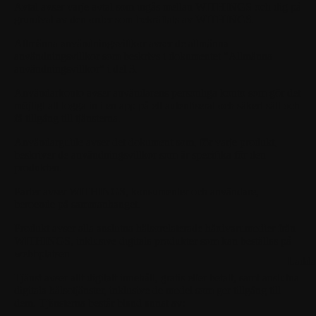
Avtal
avser varje avtal som ingås mellan WITHINGS och dig på
grundval av den order som bekräftats av WITHINGS.
Allmänna användningsvillkor
avser de allmänna
användningsvillkor som beskrivs i dokumentet "Allmänna
användningsvillkor" i del 3.
Användarkonto
avser användarens personliga konto som gör det
möjligt att logga in i en app på ett autentiserat och säkert sätt och
få tillgång till tjänsterna.
Användarguide
avser det dokument som, för varje produkt,
beskriver de användningsvillkor som är specifika för den
produkten.
Parter
avser WITHINGS, konsumenter och användare,
beroende på sammanhanget.
Produkt
avser alla anslutna hälsorelaterade hårdvarumedier från
WITHINGS, inklusive digitala produkter som kan beställas på
webbplatsen.
Ladda
Tjänst
avser allt digitalt innehåll, gratis eller betalt, samt anslutna
digitala hälsotjänster, inklusive de medel som ger tillgång till
dem. Tjänsterna består bland annat av: