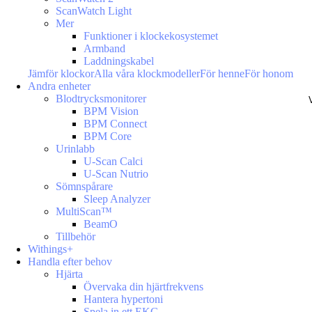
ScanWatch Light
Mer
Funktioner i klockekosystemet
Armband
Laddningskabel
Jämför klockor
Alla våra klockmodeller
För henne
För honom
Andra enheter
Blodtrycksmonitorer
BPM Vision
BPM Connect
BPM Core
Urinlabb
U-Scan Calci
U-Scan Nutrio
Sömnspårare
Sleep Analyzer
MultiScan™
BeamO
Tillbehör
Withings+
Handla efter behov
Hjärta
Övervaka din hjärtfrekvens
Hantera hypertoni
Spela in ett EKG