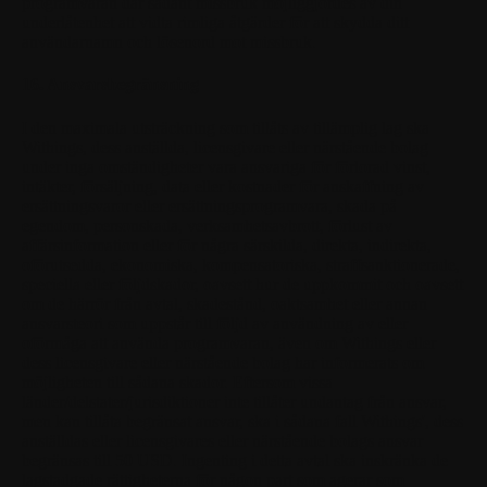
programvaran där sådant missbruk möjliggjordes av din
underlåtenhet att vidta rimliga åtgärder för att skydda ditt
användarnamn och lösenord mot missbruk.
16. Ansvarsbegränsning
I den maximala utsträckning som tillåts av tillämplig lag ska
Withings, dess anställda, licensgivare eller närstående bolag
under inga omständigheter vara ansvariga för förlorad vinst,
intäkter, försäljning, data eller kostnader för anskaffning av
ersättningsvaror eller ersättningsprogramvara, skada på
egendom, personskada, verksamhetsavbrott, förlust av
affärsinformation eller för några särskilda, direkta, indirekta,
oförutsedda, ekonomiska, kompensatoriska, straffsanktionerade,
speciella eller följdskador, oavsett hur de uppkommit och oavsett
om de härrör från avtal, skadestånd, oaktsamhet eller annan
ansvarsteori som uppstår till följd av användning av eller
oförmåga att använda programvaran, även om Withings eller
dess licensgivare eller närstående bolag har informerats om
möjligheten till sådana skador. Eftersom vissa
länder/delstater/jurisdiktioner inte tillåter undantag från ansvar,
men kan tillåta begränsat ansvar, ska i sådana fall Withings', dess
anställdas eller licensgivares eller närstående bolags ansvar
begränsas till 50 USD. Ingenting i detta avtal ska inskränka de
lagstadgade rättigheterna för någon part som agerar som