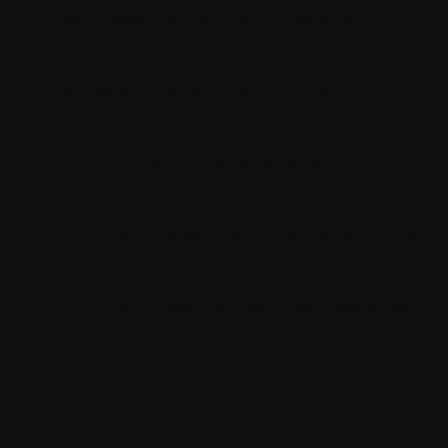
eller andra äganderätter, någon persons rättigheter,
integritetsrättigheter eller personlighetsrättigheter;
Din applikation ska utvecklas i enlighet med den
dokumentation, de tekniska riktlinjer och andra krav som
Withings kan tillhandahålla från tid till annan;
Din applikation kränker inte och kommer inte, såvitt du
vet, att kränka, tillägna sig eller göra intrång i någon
upphovsrätt, patent, varumärke, affärshemlighet,
integritetsrätt eller annan äganderätt eller laglig rättighet
tillhörande tredje part eller Withings;
Din applikation får inte innehålla eller överföra virus, filer,
skadlig kod eller annan skadlig programvara som kan
skada eller störa normal drift av en enhet eller ett nätverk;
Din applikation måste identifiera applikationens karaktär
och leverantör (inklusive kontaktuppgifter), fungera som
marknadsförs och inte innehålla falsk, bedräglig eller
vilseledande information eller utfästelser;
Du ska tydligt informera användarna av din/dina
applikation(er) (t.ex. i applikationens användargränssnitt)
om att användningen av applikation(erna) skapar