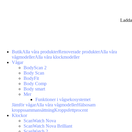
Ladda
Butik
Alla våra produkter
Renoverade produkter
Alla våra
vågmodeller
Alla våra klockmodeller
Vågar
BodyScan 2
Body Scan
BodyFit
Body Comp
Body smart
Mer
Funktioner i vågsekosystemet
Jämför vågar
Alla våra vågmodeller
Hälsosam
kroppssammansättning
Kroppsfettprocent
Klockor
ScanWatch Nova
ScanWatch Nova Brilliant
ScanWatch 2