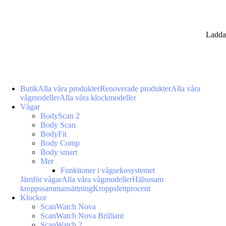
Ladda
Butik
Alla våra produkter
Renoverade produkter
Alla våra
vågmodeller
Alla våra klockmodeller
Vågar
BodyScan 2
Body Scan
BodyFit
Body Comp
Body smart
Mer
Funktioner i vågsekosystemet
Jämför vågar
Alla våra vågmodeller
Hälsosam
kroppssammansättning
Kroppsfettprocent
Klockor
ScanWatch Nova
ScanWatch Nova Brilliant
ScanWatch 2