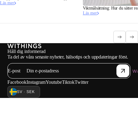
Läs mer
Viktmålsättning: Hur du sätter re
Läs mer
Håll dig informerad
Ta del av våra senaste nyheter, hälsotips och uppdateringar först.
E-post
Wi
Facebook
Instagram
Youtube
Tiktok
Twitter
SV · SEK
VÅGAR
KLOCKOR
HANDLA I EUROPA
YRKESVERKSAMMA
© 2026 Withings — Alla rättigheter förbehållna.
Integritetspolicy
Försäljningsvillkor
Användarvillkor
Juridiskt meddelande
Kontakt