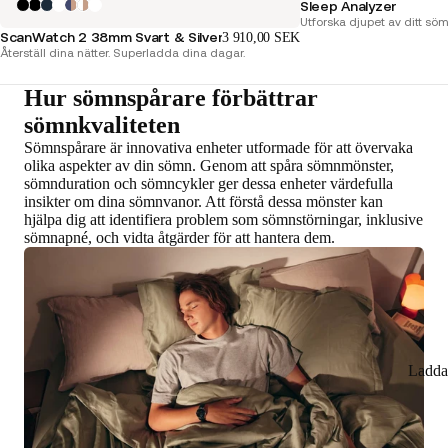
Sleep Analyzer
Utforska djupet av ditt sö
ScanWatch 2 38mm Svart & Silver
3 910,00 SEK
Återställ dina nätter. Superladda dina dagar.
Hur sömnspårare förbättrar
sömnkvaliteten
Sömnspårare är innovativa enheter utformade för att övervaka
olika aspekter av din sömn. Genom att spåra sömnmönster,
sömnduration och sömncykler ger dessa enheter värdefulla
insikter om dina sömnvanor. Att förstå dessa mönster kan
hjälpa dig att identifiera problem som sömnstörningar, inklusive
sömnapné, och vidta åtgärder för att hantera dem.
Ladda