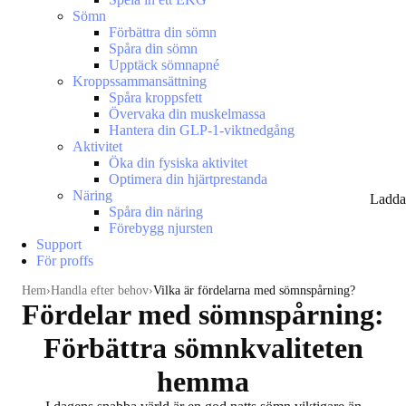
Sömn
Förbättra din sömn
Spåra din sömn
Upptäck sömnapné
Kroppssammansättning
Spåra kroppsfett
Övervaka din muskelmassa
Hantera din GLP-1-viktnedgång
Aktivitet
Öka din fysiska aktivitet
Optimera din hjärtprestanda
Näring
Ladda
Spåra din näring
Förebygg njursten
Support
För proffs
Hem
Handla efter behov
Vilka är fördelarna med sömnspårning?
Fördelar med sömnspårning:
Förbättra sömnkvaliteten
hemma