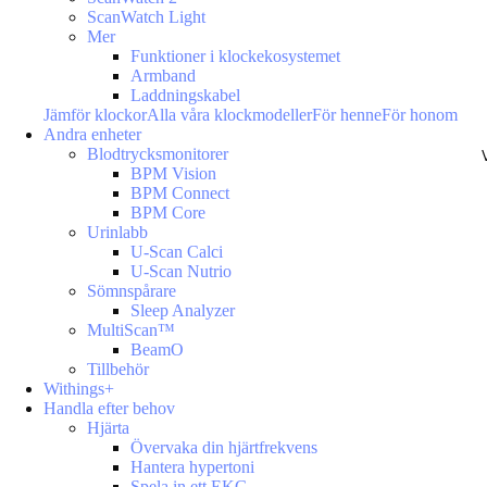
ScanWatch Light
Mer
Funktioner i klockekosystemet
Armband
Laddningskabel
Jämför klockor
Alla våra klockmodeller
För henne
För honom
Andra enheter
Blodtrycksmonitorer
BPM Vision
BPM Connect
BPM Core
Urinlabb
U-Scan Calci
U-Scan Nutrio
Sömnspårare
Sleep Analyzer
MultiScan™
BeamO
Tillbehör
Withings+
Handla efter behov
Hjärta
Övervaka din hjärtfrekvens
Hantera hypertoni
Spela in ett EKG