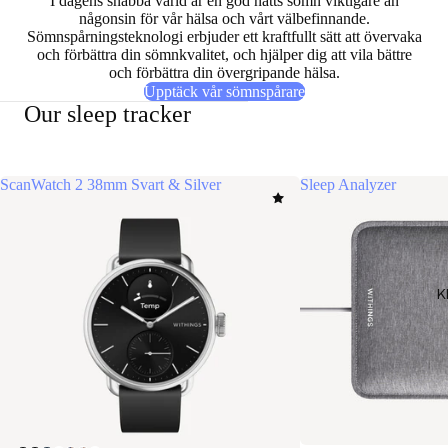
I dagens snabba värld är en god natts sömn
viktigare än
någonsin för vår hälsa och vårt välbefinnande
.
Sömnspårningsteknologi erbjuder ett kraftfullt sätt att övervaka
och förbättra din sömnkvalitet, och hjälper dig att vila bättre
och förbättra din övergripande hälsa.
Upptäck vår sömnspårare
Our sleep tracker
ScanWatch 2 38mm Svart & Silver
Sleep Analyzer
K