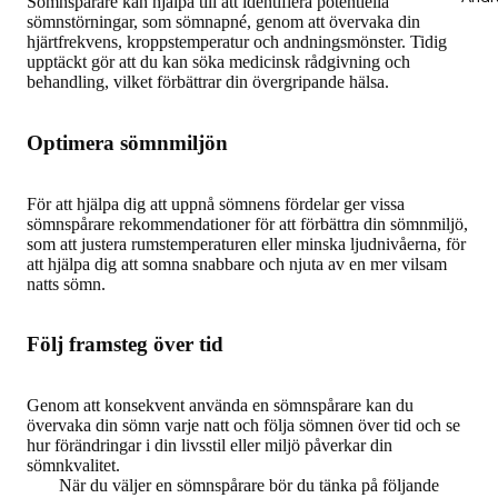
Sömnspårare kan hjälpa till att identifiera potentiella
sömnstörningar, som sömnapné, genom att övervaka din
hjärtfrekvens, kroppstemperatur och andningsmönster. Tidig
upptäckt gör att du kan söka medicinsk rådgivning och
behandling, vilket förbättrar din övergripande hälsa.
Optimera sömnmiljön
För att hjälpa dig att uppnå sömnens fördelar ger vissa
sömnspårare rekommendationer för att förbättra din sömnmiljö,
som att justera rumstemperaturen eller minska ljudnivåerna, för
att hjälpa dig att somna snabbare och njuta av en mer vilsam
natts sömn.
Följ framsteg över tid
Genom att konsekvent använda en sömnspårare kan du
övervaka din sömn varje natt och följa sömnen över tid och se
hur förändringar i din livsstil eller miljö påverkar din
sömnkvalitet.
När du väljer en sömnspårare bör du tänka på följande