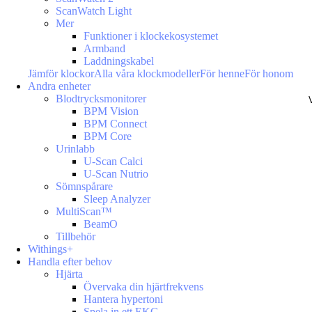
ScanWatch Light
Mer
Funktioner i klockekosystemet
Armband
Laddningskabel
Jämför klockor
Alla våra klockmodeller
För henne
För honom
Andra enheter
Blodtrycksmonitorer
BPM Vision
BPM Connect
BPM Core
Urinlabb
U-Scan Calci
U-Scan Nutrio
Sömnspårare
Sleep Analyzer
MultiScan™
BeamO
Tillbehör
Withings+
Handla efter behov
Hjärta
Övervaka din hjärtfrekvens
Hantera hypertoni
Spela in ett EKG