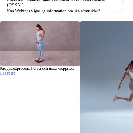
(DEXA)?
Kan Withings vågar ge information om skelettmuskler?
Wi
Kroppsfettprocent: Förstå och mäta kroppsfett
Läs mer