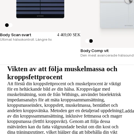
Body Scan svart
4 469,00 SEK
Ultimat hälsokontroll. Längre liv.
Body Comp vit
Den mest avancerade hälsounder
Vikten av att följa muskelmassa och
kroppsfettprocent
Att förstå din kroppsfettprocent och muskelprocent är viktigt
för en heltäckande bild av din hälsa. Kroppsvågar med
muskelmätning, som de från Withings,
använder bioelektrisk
impedansanalys för att mäta kroppssammansättning
,
kroppsmasseindex, kroppsfett, muskelmassa, bentäthet och
andelen kroppsvätska. Metoden ger en detaljerad uppdelning
Ladda
av din kroppssammansättning, inklusive fettmassa och mager
kroppsmassa (fettfri kroppsvikt). Genom att följa dessa
mätvärden kan du fatta
välgrundade beslut om din kost och
dina träningsrutiner
, vilket hjälper dig att bibehålla din vikt