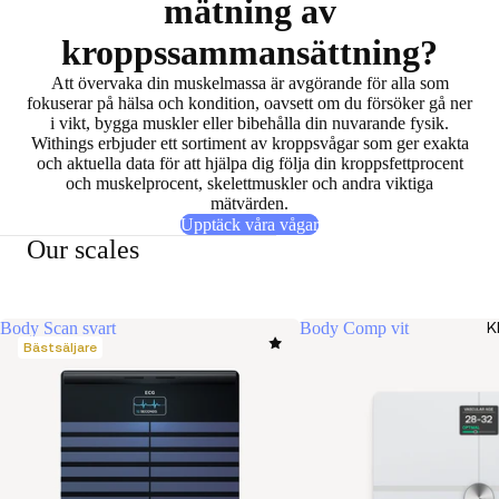
mätning av
kroppssammansättning?
Att övervaka din muskelmassa är
avgörande för alla som
fokuserar på hälsa och kondition
, oavsett om du försöker gå ner
i vikt, bygga muskler eller bibehålla din nuvarande fysik.
Withings erbjuder ett sortiment av kroppsvågar som ger exakta
och aktuella data för att hjälpa dig följa din kroppsfettprocent
och muskelprocent, skelettmuskler och andra viktiga
mätvärden.
Upptäck våra vågar
Our scales
Body Scan svart
Body Comp vit
K
Bästsäljare