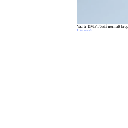
Vad är BMI? Förstå normalt kro
Läs mer
Håll dig informerad
Ta del av våra senaste nyheter, hälsotips och uppdateringar först.
E-post
Facebook
Instagram
Youtube
Tiktok
Twitter
SV · SEK
VÅGAR
KLOCKOR
HANDLA I EUROPA
YRKESVERKSAMMA