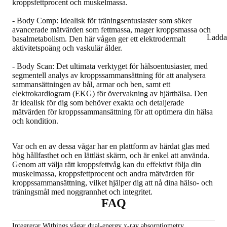
kroppsfettprocent och muskelmassa.
-
Body Comp
: Idealisk för träningsentusiaster som söker
avancerade mätvärden som fettmassa, mager kroppsmassa och
Ladda
basalmetabolism. Den här vågen ger ett elektrodermalt
aktivitetspoäng och vaskulär ålder.
-
Body Scan
: Det ultimata verktyget för hälsoentusiaster, med
segmentell analys av kroppssammansättning för att analysera
sammansättningen av bål, armar och ben, samt ett
elektrokardiogram (EKG) för övervakning av hjärthälsa. Den
är idealisk för dig som behöver exakta och detaljerade
mätvärden för kroppssammansättning för att optimera din hälsa
och kondition.
Var och en av dessa vågar har en plattform av härdat glas med
hög hållfasthet och en lättläst skärm, och är enkel att använda.
Genom att välja rätt kroppsfettvåg kan du effektivt följa din
muskelmassa, kroppsfettprocent och andra mätvärden för
kroppssammansättning, vilket hjälper dig att nå dina hälso- och
träningsmål med noggrannhet och integritet.
FAQ
Integrerar Withings vågar dual-energy x-ray absorptiometry