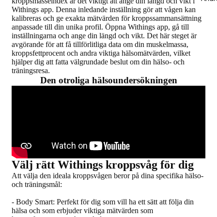
kroppsmasseindex är det viktigt att ange din längd och vikt i
Withings app. Denna inledande inställning gör att vågen kan
kalibreras och ge exakta mätvärden för kroppssammansättning
anpassade till din unika profil. Öppna Withings app, gå till
inställningarna och ange din längd och vikt. Det här steget är
avgörande för att få tillförlitliga data om din muskelmassa,
kroppsfettprocent och andra viktiga hälsomätvärden, vilket
hjälper dig att fatta välgrundade beslut om din hälso- och
träningsresa.
Den otroliga hälsoundersökningen
Välj rätt Withings kroppsvåg för dig
Att välja den ideala kroppsvågen beror på dina specifika hälso-
och träningsmål:
-
Body Smart
: Perfekt för dig som vill ha ett sätt att följa din
hälsa och som erbjuder viktiga mätvärden som