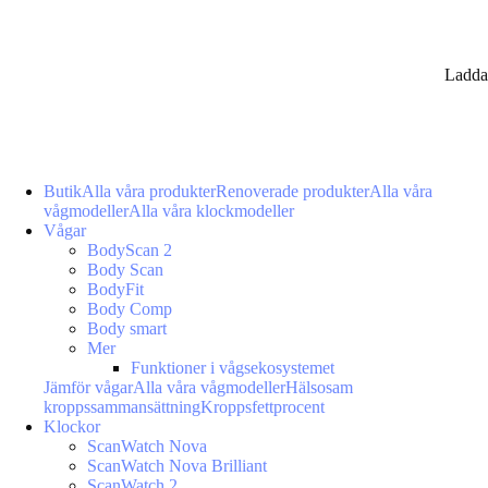
Ladda
Butik
Alla våra produkter
Renoverade produkter
Alla våra
vågmodeller
Alla våra klockmodeller
Vågar
BodyScan 2
Body Scan
BodyFit
Body Comp
Body smart
Mer
Funktioner i vågsekosystemet
Jämför vågar
Alla våra vågmodeller
Hälsosam
kroppssammansättning
Kroppsfettprocent
Klockor
ScanWatch Nova
ScanWatch Nova Brilliant
ScanWatch 2