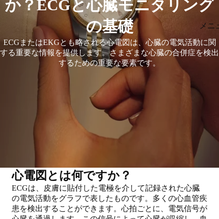
か？ECGと心臓モニタリング
の基礎
メニ
ECGまたはEKGとも略される心電図は、心臓の電気活動に関
する重要な情報を提供します。さまざまな心臓の合併症を検出
するための重要な要素です。
心電図とは何ですか？
ECGは、皮膚に貼付した電極を介して記録された心臓
の電気活動をグラフで表したものです。多くの心血管疾
患を検出することができます。
心拍ごとに、電気信号が
心臓を通過します。この信号によって心臓が収縮し、血