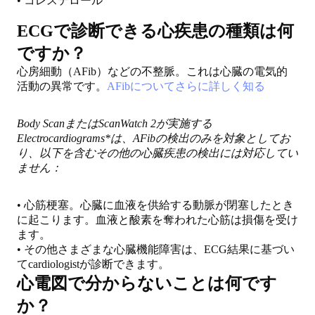
• コレステロール
ECGで診断できる心疾患の種類は何
ですか？
心房細動（AFib）などの不整脈。これは心臓の電気的
活動の異常です。
AFibについてさらに詳しく知る
Body ScanまたはScanWatch 2が実施する
Electrocardiograms*は、AFibの検出のみを対象としてお
り、以下を含むその他の心臓疾患の検出には対応してい
ません：
• 心筋梗塞。心臓に血液を供給する動脈が閉塞したとき
に起こります。血液と酸素を奪われた心筋は損傷を受け
ます。
• その他さまざまな心臓機能障害は、ECG結果に基づい
てcardiologistが診断できます。
心電図で分からないことは何です
か？