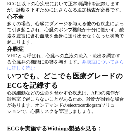
ECGは以下の心疾患において正常洞調律を記録します
が、診断を下すためにはさらなる追加検査が必要です。
心不全
多くの場合、心臓にダメージを与える他の心疾患によっ
て引き起こされ、心臓のポンプ機能が十分に働かず、酸
素を豊富に含む血液を全身に送り出せなくなった状態で
起こります。
弁膜症
VHDとも呼ばれ、心臓への血液の流入・流出を調節す
る心臓弁の機能に影響を与えます。
弁膜症についてさら
に詳しく読む
いつでも、どこでも医療グレードの
ECGを記録する
心房細動などの生命を脅かす心疾患は、AFibの発作が
診察室で起こらないことがあるため、診断が困難な場合
があります。オンデマンドのelectrocardiogramソリュー
ションで、心臓リスクを管理しましょう。
ECGを実施するWithings製品を見る：