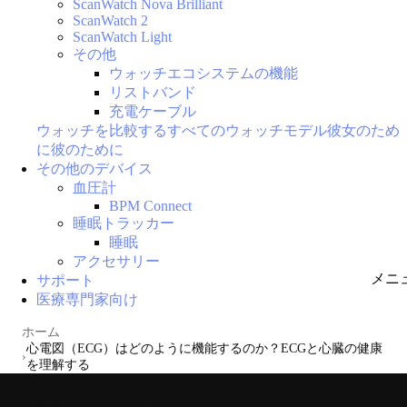
ScanWatch Nova Brilliant
ScanWatch 2
ScanWatch Light
その他
ウォッチエコシステムの機能
リストバンド
充電ケーブル
ウォッチを比較する
すべてのウォッチモデル
彼女のため
に
彼のために
その他のデバイス
血圧計
BPM Connect
睡眠トラッカー
睡眠
アクセサリー
メニ
サポート
医療専門家向け
ホーム
心電図（ECG）はどのように機能するのか？ECGと心臓の健康
を理解する