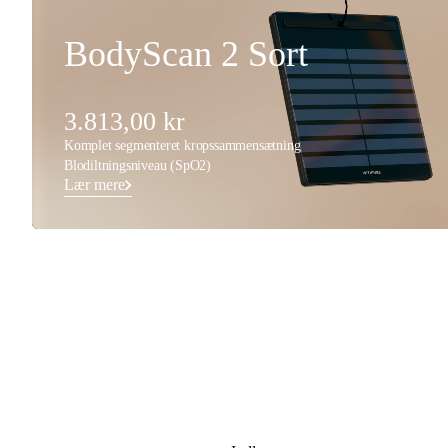
BodyScan 2 Sort
3.813,00 kr
Komplet segmenteret kropssammensætning
Blodiltningsniveau (SpO2)
Lær mere