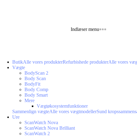
Indlæser menu
Butik
Alle vores produkter
Refurbishede produkter
Alle vores væ
Vægte
BodyScan 2
Body Scan
BodyFit
Body Comp
Body Smart
Mere
Vægtøkosystemfunktioner
Sammenlign vægte
Alle vores vægtmodeller
Sund kropssammens
Ure
ScanWatch Nova
ScanWatch Nova Brilliant
ScanWatch 2