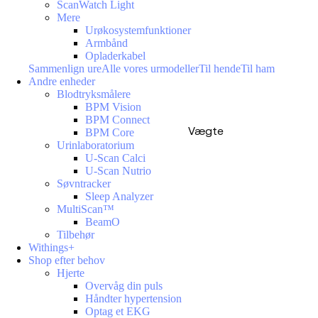
ScanWatch Light
Mere
Urøkosystemfunktioner
Armbånd
Opladerkabel
Sammenlign ure
Alle vores urmodeller
Til hende
Til ham
Andre enheder
Blodtryksmålere
BPM Vision
BPM Connect
Vægte
BPM Core
Urinlaboratorium
U-Scan Calci
U-Scan Nutrio
Søvntracker
Sleep Analyzer
MultiScan™
BeamO
Tilbehør
Withings+
Shop efter behov
Hjerte
Overvåg din puls
Håndter hypertension
Optag et EKG