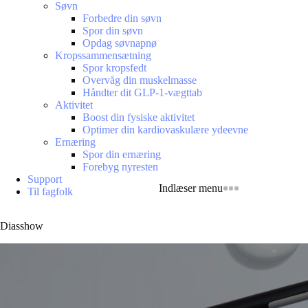
Søvn
Forbedre din søvn
Spor din søvn
Opdag søvnapnø
Kropssammensætning
Spor kropsfedt
Overvåg din muskelmasse
Håndter dit GLP-1-vægttab
Aktivitet
Boost din fysiske aktivitet
Optimer din kardiovaskulære ydeevne
Ernæring
Spor din ernæring
Forebyg nyresten
Support
Indlæser menu
Til fagfolk
Diasshow