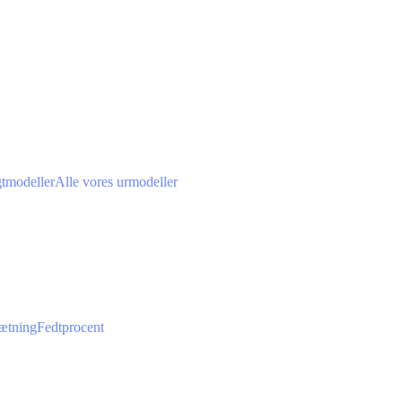
gtmodeller
Alle vores urmodeller
ætning
Fedtprocent