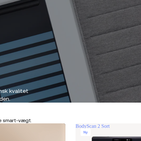
nsk kvalitet
den.
re smart-vægt.
BodyScan 2 Sort
Ny