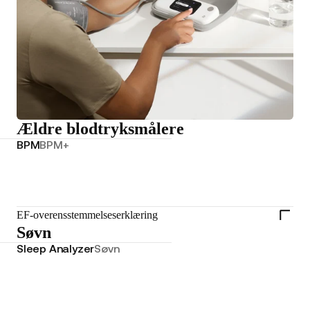
Ældre blodtryksmålere
BPM
BPM+
EF-overensstemmelseserklæring
Søvn
Sleep Analyzer
Søvn