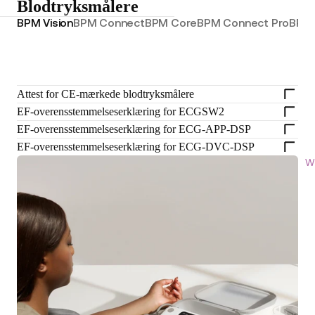
Blodtryksmålere
BPM Vision
BPM Connect
BPM Core
BPM Connect Pro
BPM 
Attest for CE-mærkede blodtryksmålere
EF-overensstemmelseserklæring for ECGSW2
EF-overensstemmelseserklæring for ECG-APP-DSP
EF-overensstemmelseserklæring for ECG-DVC-DSP
W