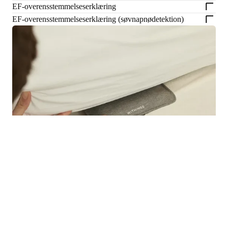
EF-overensstemmelseserklæring
EF-overensstemmelseserklæring (søvnapnødetektion)
Shop 