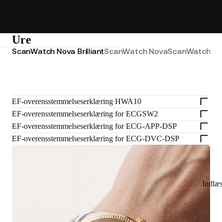
Ure
ScanWatch Nova Brilliant
ScanWatch Nova
ScanWatch 2
S
EF-overensstemmelseserklæring HWA10
EF-overensstemmelseserklæring for ECGSW2
EF-overensstemmelseserklæring for ECG-APP-DSP
EF-overensstemmelseserklæring for ECG-DVC-DSP
Indlæ