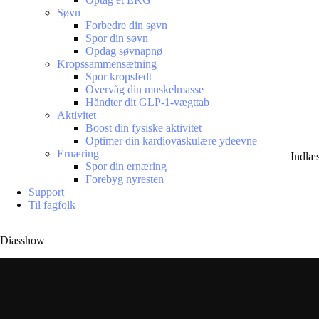
Søvn
Forbedre din søvn
Spor din søvn
Opdag søvnapnø
Kropssammensætning
Spor kropsfedt
Overvåg din muskelmasse
Håndter dit GLP-1-vægttab
Aktivitet
Boost din fysiske aktivitet
Optimer din kardiovaskulære ydeevne
Ernæring
Indlæ
Spor din ernæring
Forebyg nyresten
Support
Til fagfolk
Diasshow