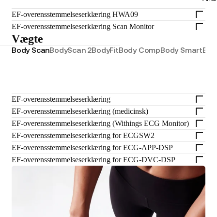
EF-overensstemmelseserklæring HWA09
EF-overensstemmelseserklæring Scan Monitor
Vægte
Body Scan
BodyScan 2
BodyFit
Body Comp
Body Smart
Bod
EF-overensstemmelseserklæring
EF-overensstemmelseserklæring (medicinsk)
EF-overensstemmelseserklæring (Withings ECG Monitor)
EF-overensstemmelseserklæring for ECGSW2
EF-overensstemmelseserklæring for ECG-APP-DSP
EF-overensstemmelseserklæring for ECG-DVC-DSP