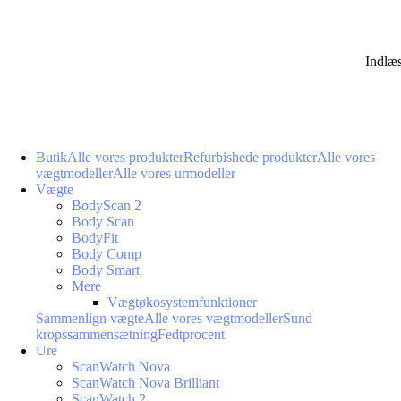
Indlæ
Butik
Alle vores produkter
Refurbishede produkter
Alle vores
vægtmodeller
Alle vores urmodeller
Vægte
BodyScan 2
Body Scan
BodyFit
Body Comp
Body Smart
Mere
Vægtøkosystemfunktioner
Sammenlign vægte
Alle vores vægtmodeller
Sund
kropssammensætning
Fedtprocent
Ure
ScanWatch Nova
ScanWatch Nova Brilliant
ScanWatch 2