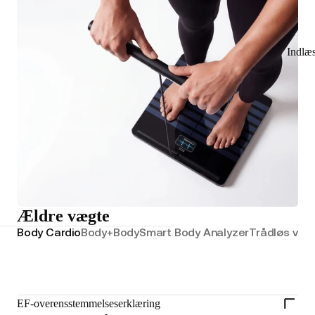
Indlæ
Ældre vægte
Body Cardio
Body+
Body
Smart Body Analyzer
Trådløs væg
EF-overensstemmelseserklæring