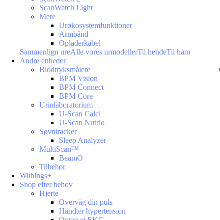
ScanWatch Light
Mere
Urøkosystemfunktioner
Armbånd
Opladerkabel
Sammenlign ure
Alle vores urmodeller
Til hende
Til ham
Andre enheder
Blodtryksmålere
BPM Vision
BPM Connect
BPM Core
Urinlaboratorium
U-Scan Calci
U-Scan Nutrio
Søvntracker
Sleep Analyzer
MultiScan™
BeamO
Tilbehør
Withings+
Shop efter behov
Hjerte
Overvåg din puls
Håndter hypertension
Optag et EKG