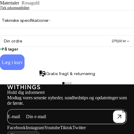
Materialer
Rosaguld
Tjek urkompatibilitet
Tekniske specifikationer
Din ordre
275,00 kr
På lager
Læg i kurv
Gratis fragt & returnering
Hold dig informeret
Modtag vores seneste nyheder, sundhedstips og opdateringer som
de første.
Indlæ
E-mail
Facebook
Instagram
Youtube
Tiktok
Twitter