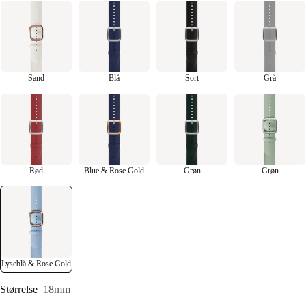
Sand
Blå
Sort
Grå
Rød
Blue & Rose Gold
Grøn
Grøn
Lyseblå & Rose Gold
Størrelse
18mm