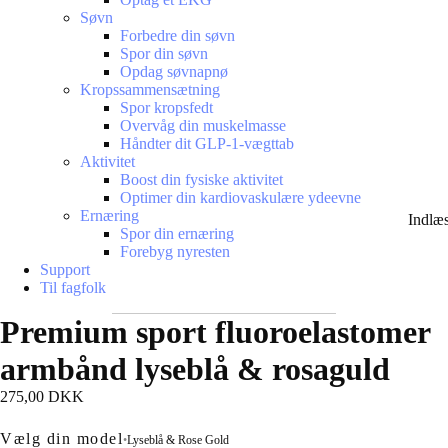
Søvn
Forbedre din søvn
Spor din søvn
Opdag søvnapnø
Kropssammensætning
Spor kropsfedt
Overvåg din muskelmasse
Håndter dit GLP-1-vægttab
Aktivitet
Boost din fysiske aktivitet
Optimer din kardiovaskulære ydeevne
Ernæring
Indlæ
Spor din ernæring
Forebyg nyresten
Support
Til fagfolk
Premium sport fluoroelastomer
armbånd lyseblå & rosaguld
275,00 DKK
Vælg din model
•
Lyseblå & Rose Gold