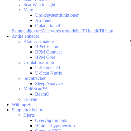
ScanWatch Light
Mere
Urøkosystemfunktioner
Armbånd
Opladerkabel
Sammenlign ure
Alle vores urmodeller
Til hende
Til ham
Andre enheder
Blodtryksmålere
BPM Vision
BPM Connect
BPM Core
Urinlaboratorium
U-Scan Calci
U-Scan Nutrio
Søvntracker
Sleep Analyzer
MultiScan™
BeamO
Tilbehør
Withings+
Shop efter behov
Hjerte
Overvåg din puls
Håndter hypertension
Optag et EKG