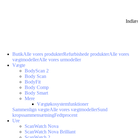
Indlæ
Butik
Alle vores produkter
Refurbishede produkter
Alle vores
vægtmodeller
Alle vores urmodeller
Vægte
BodyScan 2
Body Scan
BodyFit
Body Comp
Body Smart
Mere
Vægtøkosystemfunktioner
Sammenlign vægte
Alle vores vægtmodeller
Sund
kropssammensætning
Fedtprocent
Ure
ScanWatch Nova
ScanWatch Nova Brilliant
ScanWatch 2