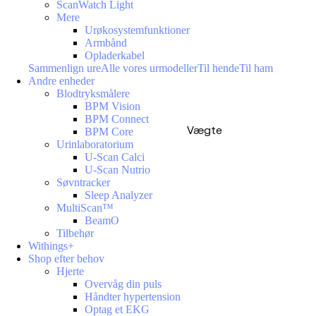
ScanWatch Light
Mere
Urøkosystemfunktioner
Armbånd
Opladerkabel
Sammenlign ure
Alle vores urmodeller
Til hende
Til ham
Andre enheder
Blodtryksmålere
BPM Vision
BPM Connect
Vægte
BPM Core
Urinlaboratorium
U-Scan Calci
U-Scan Nutrio
Søvntracker
Sleep Analyzer
MultiScan™
BeamO
Tilbehør
Withings+
Shop efter behov
Hjerte
Overvåg din puls
Håndter hypertension
Optag et EKG