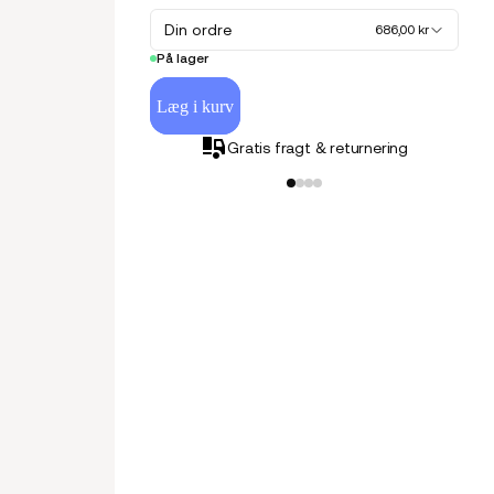
Din ordre
686,00 kr
På lager
Læg i kurv
Gratis fragt & returnering