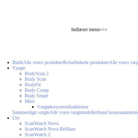
Indlæser menu
Butik
Alle vores produkter
Refurbishede produkter
Alle vores væ
Vægte
BodyScan 2
Body Scan
BodyFit
Body Comp
Body Smart
Mere
Vægtøkosystemfunktioner
Sammenlign vægte
Alle vores vægtmodeller
Sund kropssammens
Ure
ScanWatch Nova
ScanWatch Nova Brilliant
ScanWatch 2