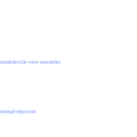
gtmodeller
Alle vores urmodeller
ætning
Fedtprocent