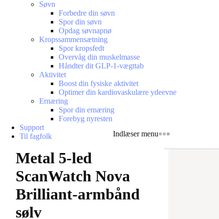
Søvn
Forbedre din søvn
Spor din søvn
Opdag søvnapnø
Kropssammensætning
Spor kropsfedt
Overvåg din muskelmasse
Håndter dit GLP-1-vægttab
Aktivitet
Boost din fysiske aktivitet
Optimer din kardiovaskulære ydeevne
Ernæring
Spor din ernæring
Forebyg nyresten
Support
Indlæser menu
Til fagfolk
Metal 5-led
ScanWatch Nova
Brilliant-armbånd
sølv