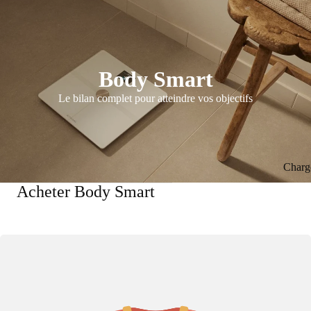
Body Smart
Le bilan complet pour atteindre vos objectifs
Charg
Acheter Body Smart