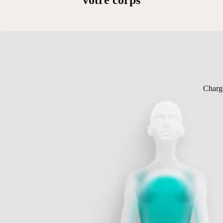
votre corps
Charg