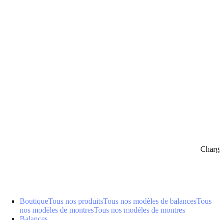
panier
Charg
Boutique
Tous nos produits
Tous nos modèles de balances
Tous
nos modèles de montres
Tous nos modèles de montres
Balances