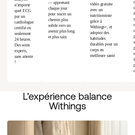
— apprenant
vidéo gratuite
n'importe
d
chaque jour
avec un
quel ECG
pour tracer un
nutritionniste
par un
chemin plus
grâce à
cardiologue
solide vers un
Withings+, et
certifié en
d
avenir plus long
adoptez des
seulement
et plus sain.
habitudes
24 heures.
durables pour un
Des soins
corps en
experts,
meilleure santé.
sans attente
!
L'expérience balance
Withings