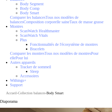
Body Segment
Body Comp
Body Smart
Comparer les balances
Tous nos modèles de
balances
Composition corporelle saine
Taux de masse grasse
Montres
ScanWatch Healthmaster
ScanWatch Vitals
Plus
Fonctionnalités de l'écosystème de montres
Bracelets
Comparer les montres
Tous nos modèles de montres
Pour
elle
Pour lui
Autres appareils
Tracker de sommeil
Sleep
Accessoires
Withings+
Support
Accueil
Collection balances
Body Smart
Diaporama