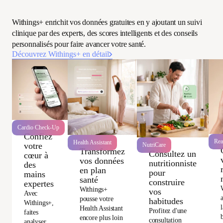
Withings+ enrichit vos données gratuites en y ajoutant un suivi
clinique par des experts, des scores intelligents et des conseils
personnalisés pour faire avancer votre santé.
Découvrez Withings+ en détail
Cardio Check-Up
Confiez
Rea
Health Assistant
votre
NutriCare
Transformez
Consultez un
cœur à
vos données
nutritionniste
des
en plan
pour
mains
santé
construire
expertes
Withings+
vos
Avec
pousse votre
habitudes
Withings+,
Health Assistant
Profitez d'une
faites
encore plus loin
consultation
analyser